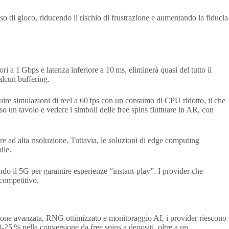
sso di gioco, riducendo il rischio di frustrazione e aumentando la fiducia
i a 1 Gbps e latenza inferiore a 10 ms, eliminerà quasi del tutto il
 alcun buffering.
re simulazioni di reel a 60 fps con un consumo di CPU ridotto, il che
 un tavolo e vedere i simboli delle free spins fluttuare in AR, con
re ad alta risoluzione. Tuttavia, le soluzioni di edge computing
ile.
ndo il 5G per garantire esperienze “instant‑play”. I provider che
competitivo.
ione avanzata, RNG ottimizzato e monitoraggio AI, i provider riescono
25 % nella conversione da free spins a depositi, oltre a un