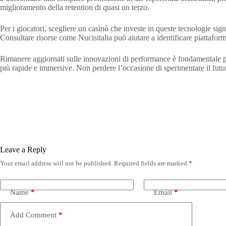
miglioramento della retention di quasi un terzo.
Per i giocatori, scegliere un casinò che investe in queste tecnologie sign
Consultare risorse come Nucisitalia può aiutare a identificare piattafo
Rimanere aggiornati sulle innovazioni di performance è fondamentale p
più rapide e immersive. Non perdere l’occasione di sperimentare il futu
Leave a Reply
Your email address will not be published.
Required fields are marked
*
Name
*
Email
*
Add Comment
*