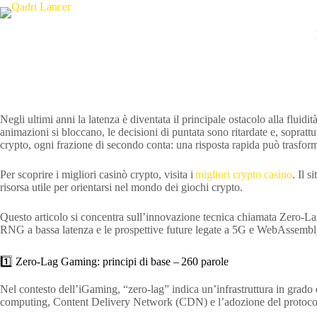
Negli ultimi anni la latenza è diventata il principale ostacolo alla fluidi
animazioni si bloccano, le decisioni di puntata sono ritardate e, soprattut
crypto, ogni frazione di secondo conta: una risposta rapida può trasform
Per scoprire i migliori casinò crypto, visita i
migliori crypto casino
. Il 
risorsa utile per orientarsi nel mondo dei giochi crypto.
Questo articolo si concentra sull’innovazione tecnica chiamata Zero‑Lag
RNG a bassa latenza e le prospettive future legate a 5G e WebAssembly, p
1️⃣ Zero‑Lag Gaming: principi di base – 260 parole
Nel contesto dell’iGaming, “zero‑lag” indica un’infrastruttura in grado d
computing, Content Delivery Network (CDN) e l’adozione del protocollo 