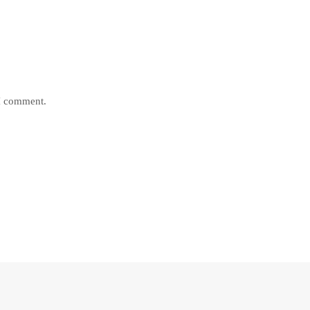
 I comment.