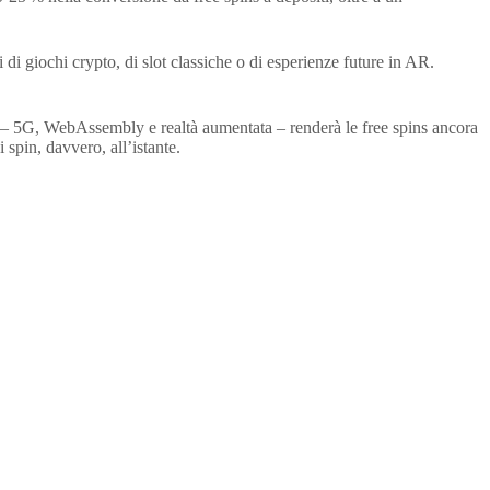
i di giochi crypto, di slot classiche o di esperienze future in AR.
 – 5G, WebAssembly e realtà aumentata – renderà le free spins ancora
spin, davvero, all’istante.