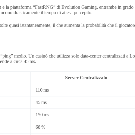
 e la piattaforma “FastRNG” di Evolution Gaming, entrambe in grado di
ucono drasticamente il tempo di attesa percepito.
isolte quasi istantaneamente, il che aumenta la probabilità che il giocato
el “ping” medio. Un casinò che utilizza solo data‑center centralizzati a
ende a circa 45 ms.
Server Centralizzato
110 ms
45 ms
150 ms
68 %