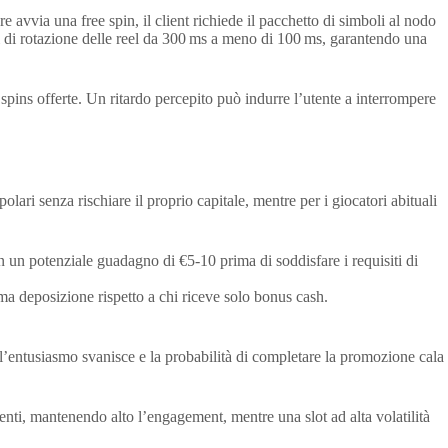
re avvia una free spin, il client richiede il pacchetto di simboli al nodo
pi di rotazione delle reel da 300 ms a meno di 100 ms, garantendo una
 spins offerte. Un ritardo percepito può indurre l’utente a interrompere
lari senza rischiare il proprio capitale, mentre per i giocatori abituali
 un potenziale guadagno di €5‑10 prima di soddisfare i requisiti di
ima deposizione rispetto a chi riceve solo bonus cash.
l’entusiasmo svanisce e la probabilità di completare la promozione cala
uenti, mantenendo alto l’engagement, mentre una slot ad alta volatilità