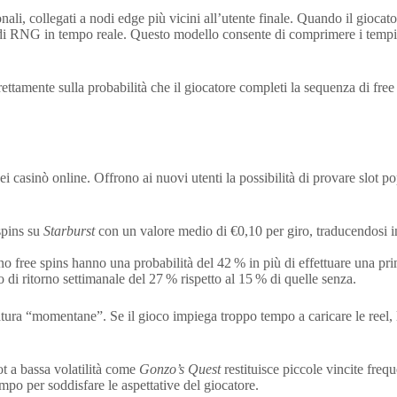
nali, collegati a nodi edge più vicini all’utente finale. Quando il giocato
rale di RNG in tempo reale. Questo modello consente di comprimere i tem
rettamente sulla probabilità che il giocatore completi la sequenza di free
 casinò online. Offrono ai nuovi utenti la possibilità di provare slot popo
spins su
Starburst
con un valore medio di €0,10 per giro, traducendosi in
ono free spins hanno una probabilità del 42 % in più di effettuare una pr
 di ritorno settimanale del 27 % rispetto al 15 % di quelle senza.
atura “momentane”. Se il gioco impiega troppo tempo a caricare le reel, 
lot a bassa volatilità come
Gonzo’s Quest
restituisce piccole vincite freq
po per soddisfare le aspettative del giocatore.