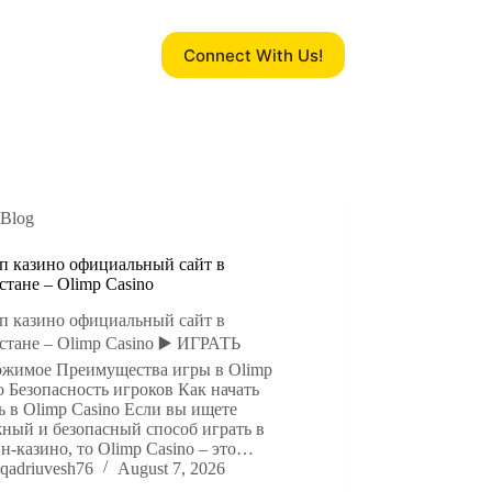
Connect With Us!
Blog
 казино официальный сайт в
стане – Olimp Casino
 казино официальный сайт в
стане – Olimp Casino ▶️ ИГРАТЬ
ржимое Преимущества игры в Olimp
o Безопасность игроков Как начать
ь в Olimp Casino Если вы ищете
ный и безопасный способ играть в
н-казино, то Olimp Casino – это…
qadriuvesh76
August 7, 2026