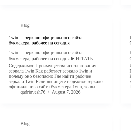
Blog
1win — зеркало официального сайта
букмекера, рабочее на сегодня
1win — зеркало официального сайта
букмекера, рабочее на сегодня ▶️ ИГРАТЬ
Содержимое Преимущества использования
зеркала 1win Как работает зеркало 1win и
почему оно безопасно Где найти рабочее
зеркало 1win Если вы ищете надежное зеркало
официального сайта букмекера 1win, то вы…
qadriuvesh76
August 7, 2026
Blog