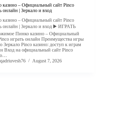
 казино – Официальный сайт Pinco
ь онлайн | Зеркало и вход
 казино – Официальный сайт Pinco
ь онлайн | Зеркало и вход ▶️ ИГРАТЬ
ржимое Пинко казино – Официальный
Pinco играть онлайн Преимущества игры
co Зеркало Pinco казино: доступ к играм
н Вход на официальный сайт Pinco
но…
qadriuvesh76
August 7, 2026