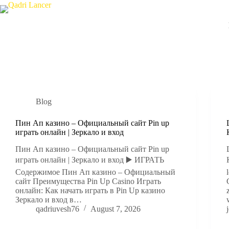
Blog
Пин Ап казино – Официальный сайт Pin up
играть онлайн | Зеркало и вход
Пин Ап казино – Официальный сайт Pin up
играть онлайн | Зеркало и вход ▶️ ИГРАТЬ
Содержимое Пин Ап казино – Официальный
сайт Преимущества Pin Up Casino Играть
онлайн: Как начать играть в Pin Up казино
Зеркало и вход в…
qadriuvesh76
August 7, 2026