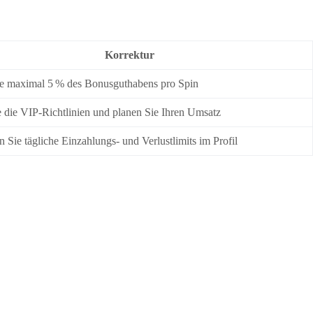
Korrektur
ie maximal 5 % des Bonusguthabens pro Spin
 die VIP‑Richtlinien und planen Sie Ihren Umsatz
n Sie tägliche Einzahlungs‑ und Verlustlimits im Profil