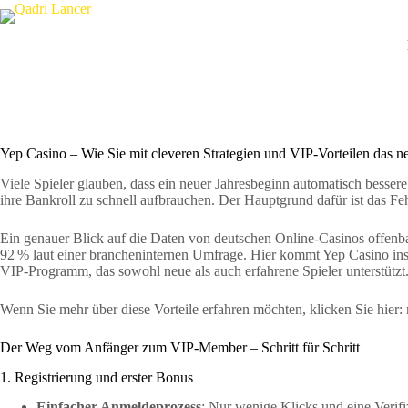
Yep Casino – Wie Sie mit cleveren Strategien und VIP‑Vorteilen das n
Viele Spieler glauben, dass ein neuer Jahresbeginn automatisch bessere
ihre Bankroll zu schnell aufbrauchen. Der Hauptgrund dafür ist das Feh
Ein genauer Blick auf die Daten von deutschen Online‑Casinos offenba
92 % laut einer brancheninternen Umfrage. Hier kommt Yep Casino in
VIP‑Programm, das sowohl neue als auch erfahrene Spieler unterstützt
Wenn Sie mehr über diese Vorteile erfahren möchten, klicken Sie hier:
Der Weg vom Anfänger zum VIP‑Member – Schritt für Schritt
1. Registrierung und erster Bonus
Einfacher Anmeldeprozess
: Nur wenige Klicks und eine Verifi