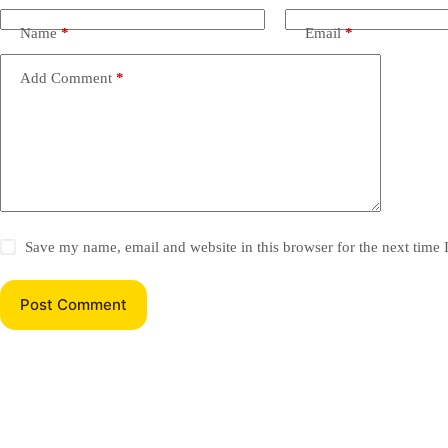
Name
*
Email
*
Add Comment
*
Save my name, email and website in this browser for the next time
Post Comment