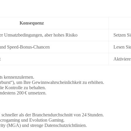
Konsequenz
der Umsatzbedingungen, aber hohes Risiko
Setzen S
 und Speed‑Bonus‑Chancen
Lesen Sie
t
Aktiviere
ts kennenzulernen.
arburst“), um Ihre Gewinnwahrscheinlichkeit zu erhöhen.
e Kontrolle zu behalten.
ndestens 200 € umsetzen.
h schneller als der Branchendurchschnitt von 24 Stunden.
Microgaming und Evolution Gaming.
ty (MGA) und strenge Datenschutzrichtlinien.