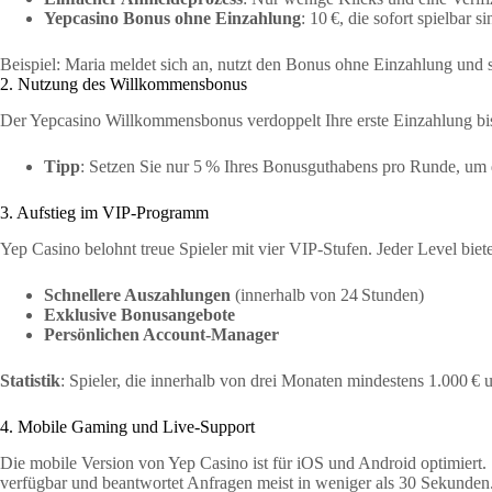
Yepcasino Bonus ohne Einzahlung
: 10 €, die sofort spielbar 
Beispiel: Maria meldet sich an, nutzt den Bonus ohne Einzahlung und s
2. Nutzung des Willkommensbonus
Der Yepcasino Willkommensbonus verdoppelt Ihre erste Einzahlung bis 
Tipp
: Setzen Sie nur 5 % Ihres Bonusguthabens pro Runde, um 
3. Aufstieg im VIP‑Programm
Yep Casino belohnt treue Spieler mit vier VIP‑Stufen. Jeder Level biete
Schnellere Auszahlungen
(innerhalb von 24 Stunden)
Exklusive Bonusangebote
Persönlichen Account‑Manager
Statistik
: Spieler, die innerhalb von drei Monaten mindestens 1.000 €
4. Mobile Gaming und Live‑Support
Die mobile Version von Yep Casino ist für iOS und Android optimiert.
verfügbar und beantwortet Anfragen meist in weniger als 30 Sekunden