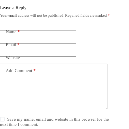
Leave a Reply
Your email address will not be published.
Required fields are marked
*
Name
*
Email
*
Website
Add Comment
*
Save my name, email and website in this browser for the
next time I comment.