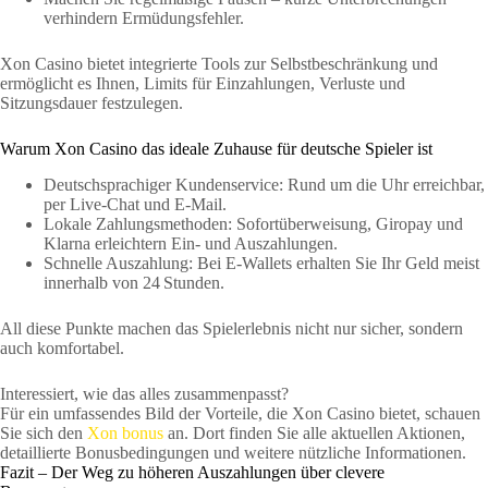
verhindern Ermüdungsfehler.
Xon Casino bietet integrierte Tools zur Selbstbeschränkung und
ermöglicht es Ihnen, Limits für Einzahlungen, Verluste und
Sitzungsdauer festzulegen.
Warum Xon Casino das ideale Zuhause für deutsche Spieler ist
Deutschsprachiger Kundenservice: Rund um die Uhr erreichbar,
per Live‑Chat und E‑Mail.
Lokale Zahlungsmethoden: Sofortüberweisung, Giropay und
Klarna erleichtern Ein- und Auszahlungen.
Schnelle Auszahlung: Bei E‑Wallets erhalten Sie Ihr Geld meist
innerhalb von 24 Stunden.
All diese Punkte machen das Spielerlebnis nicht nur sicher, sondern
auch komfortabel.
Interessiert, wie das alles zusammenpasst?
Für ein umfassendes Bild der Vorteile, die Xon Casino bietet, schauen
Sie sich den
Xon bonus
an. Dort finden Sie alle aktuellen Aktionen,
detaillierte Bonusbedingungen und weitere nützliche Informationen.
Fazit – Der Weg zu höheren Auszahlungen über clevere