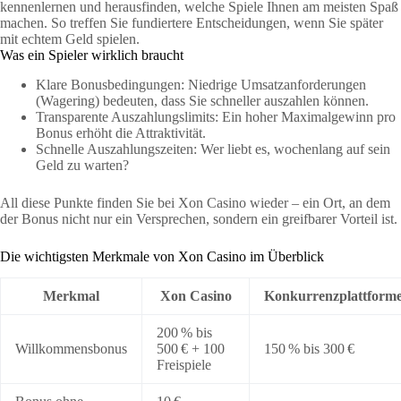
kennenlernen und herausfinden, welche Spiele Ihnen am meisten Spaß
machen. So treffen Sie fundiertere Entscheidungen, wenn Sie später
mit echtem Geld spielen.
Was ein Spieler wirklich braucht
Klare Bonusbedingungen: Niedrige Umsatzanforderungen
(Wagering) bedeuten, dass Sie schneller auszahlen können.
Transparente Auszahlungslimits: Ein hoher Maximalgewinn pro
Bonus erhöht die Attraktivität.
Schnelle Auszahlungszeiten: Wer liebt es, wochenlang auf sein
Geld zu warten?
All diese Punkte finden Sie bei Xon Casino wieder – ein Ort, an dem
der Bonus nicht nur ein Versprechen, sondern ein greifbarer Vorteil ist.
Die wichtigsten Merkmale von Xon Casino im Überblick
Merkmal
Xon Casino
Konkurrenzplattform
200 % bis
Willkommensbonus
500 € + 100
150 % bis 300 €
Freispiele