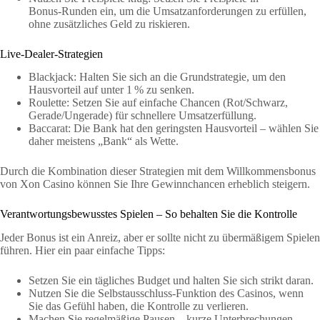
Bonus‑Runden ein, um die Umsatzanforderungen zu erfüllen,
ohne zusätzliches Geld zu riskieren.
Live‑Dealer‑Strategien
Blackjack: Halten Sie sich an die Grundstrategie, um den
Hausvorteil auf unter 1 % zu senken.
Roulette: Setzen Sie auf einfache Chancen (Rot/Schwarz,
Gerade/Ungerade) für schnellere Umsatzerfüllung.
Baccarat: Die Bank hat den geringsten Hausvorteil – wählen Sie
daher meistens „Bank“ als Wette.
Durch die Kombination dieser Strategien mit dem Willkommensbonus
von Xon Casino können Sie Ihre Gewinnchancen erheblich steigern.
Verantwortungsbewusstes Spielen – So behalten Sie die Kontrolle
Jeder Bonus ist ein Anreiz, aber er sollte nicht zu übermäßigem Spielen
führen. Hier ein paar einfache Tipps:
Setzen Sie ein tägliches Budget und halten Sie sich strikt daran.
Nutzen Sie die Selbstausschluss‑Funktion des Casinos, wenn
Sie das Gefühl haben, die Kontrolle zu verlieren.
Machen Sie regelmäßige Pausen – kurze Unterbrechungen