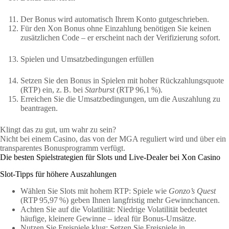
Der Bonus wird automatisch Ihrem Konto gutgeschrieben.
Für den Xon Bonus ohne Einzahlung benötigen Sie keinen
zusätzlichen Code – er erscheint nach der Verifizierung sofort.
Spielen und Umsatzbedingungen erfüllen
Setzen Sie den Bonus in Spielen mit hoher Rückzahlungsquote
(RTP) ein, z. B. bei
Starburst
(RTP 96,1 %).
Erreichen Sie die Umsatzbedingungen, um die Auszahlung zu
beantragen.
Klingt das zu gut, um wahr zu sein?
Nicht bei einem Casino, das von der MGA reguliert wird und über ein
transparentes Bonusprogramm verfügt.
Die besten Spielstrategien für Slots und Live‑Dealer bei Xon Casino
Slot‑Tipps für höhere Auszahlungen
Wählen Sie Slots mit hohem RTP: Spiele wie
Gonzo’s Quest
(RTP 95,97 %) geben Ihnen langfristig mehr Gewinnchancen.
Achten Sie auf die Volatilität: Niedrige Volatilität bedeutet
häufige, kleinere Gewinne – ideal für Bonus‑Umsätze.
Nutzen Sie Freispiele klug: Setzen Sie Freispiele in