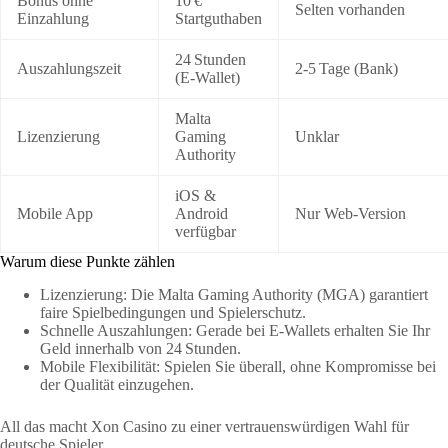
Bonus ohne
10 €
Selten vorhanden
Einzahlung
Startguthaben
24 Stunden
Auszahlungszeit
2‑5 Tage (Bank)
(E‑Wallet)
Malta
Lizenzierung
Gaming
Unklar
Authority
iOS &
Mobile App
Android
Nur Web‑Version
verfügbar
Warum diese Punkte zählen
Lizenzierung: Die Malta Gaming Authority (MGA) garantiert
faire Spielbedingungen und Spielerschutz.
Schnelle Auszahlungen: Gerade bei E‑Wallets erhalten Sie Ihr
Geld innerhalb von 24 Stunden.
Mobile Flexibilität: Spielen Sie überall, ohne Kompromisse bei
der Qualität einzugehen.
All das macht Xon Casino zu einer vertrauenswürdigen Wahl für
deutsche Spieler.