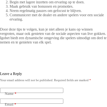
Begin met lagere inzetten om ervaring op te doen.
Maak gebruik van bonussen en promoties.
Neem regelmatig pauzes om gefocust te blijven.
Communiceer met de dealer en andere spelers voor een sociale
ervaring.
Door deze tips te volgen, kun je niet alleen je kans op winnen
vergroten, maar ook genieten van de sociale aspecten van live gokken.
Igobet biedt een dynamische omgeving die spelers uitnodigt om deel te
nemen en te genieten van elk spel.
Leave a Reply
Your email address will not be published.
Required fields are marked
*
Name
*
Email
*