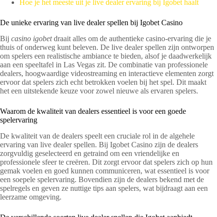
Hoe je het meeste uit je live dealer ervaring bij Igobet haalt
De unieke ervaring van live dealer spellen bij Igobet Casino
Bij
casino igobet
draait alles om de authentieke casino-ervaring die je
thuis of onderweg kunt beleven. De live dealer spellen zijn ontworpen
om spelers een realistische ambiance te bieden, alsof je daadwerkelijk
aan een speeltafel in Las Vegas zit. De combinatie van professionele
dealers, hoogwaardige videostreaming en interactieve elementen zorgt
ervoor dat spelers zich echt betrokken voelen bij het spel. Dit maakt
het een uitstekende keuze voor zowel nieuwe als ervaren spelers.
Waarom de kwaliteit van dealers essentieel is voor een goede
spelervaring
De kwaliteit van de dealers speelt een cruciale rol in de algehele
ervaring van live dealer spellen. Bij Igobet Casino zijn de dealers
zorgvuldig geselecteerd en getraind om een vriendelijke en
professionele sfeer te creëren. Dit zorgt ervoor dat spelers zich op hun
gemak voelen en goed kunnen communiceren, wat essentieel is voor
een soepele spelervaring. Bovendien zijn de dealers bekend met de
spelregels en geven ze nuttige tips aan spelers, wat bijdraagt aan een
leerzame omgeving.