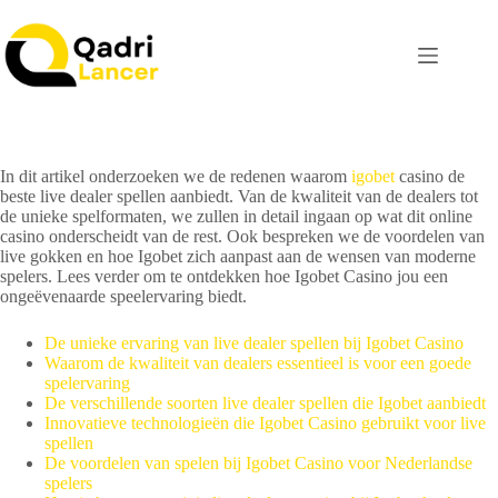
In dit artikel onderzoeken we de redenen waarom
igobet
casino de
beste live dealer spellen aanbiedt. Van de kwaliteit van de dealers tot
de unieke spelformaten, we zullen in detail ingaan op wat dit online
casino onderscheidt van de rest. Ook bespreken we de voordelen van
live gokken en hoe Igobet zich aanpast aan de wensen van moderne
spelers. Lees verder om te ontdekken hoe Igobet Casino jou een
ongeëvenaarde speelervaring biedt.
De unieke ervaring van live dealer spellen bij Igobet Casino
Waarom de kwaliteit van dealers essentieel is voor een goede
spelervaring
De verschillende soorten live dealer spellen die Igobet aanbiedt
Innovatieve technologieën die Igobet Casino gebruikt voor live
spellen
De voordelen van spelen bij Igobet Casino voor Nederlandse
spelers