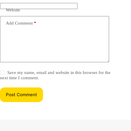
Website
Add Comment
*
Save my name, email and website in this browser for the
next time I comment.
Post Comment