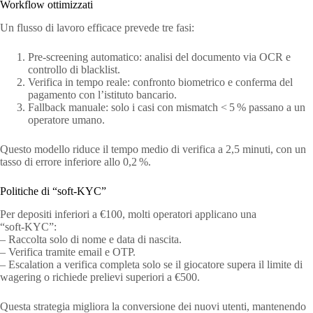
Workflow ottimizzati
Un flusso di lavoro efficace prevede tre fasi:
Pre‑screening automatico: analisi del documento via OCR e
controllo di blacklist.
Verifica in tempo reale: confronto biometrico e conferma del
pagamento con l’istituto bancario.
Fallback manuale: solo i casi con mismatch < 5 % passano a un
operatore umano.
Questo modello riduce il tempo medio di verifica a 2,5 minuti, con un
tasso di errore inferiore allo 0,2 %.
Politiche di “soft‑KYC”
Per depositi inferiori a €100, molti operatori applicano una
“soft‑KYC”:
– Raccolta solo di nome e data di nascita.
– Verifica tramite email e OTP.
– Escalation a verifica completa solo se il giocatore supera il limite di
wagering o richiede prelievi superiori a €500.
Questa strategia migliora la conversione dei nuovi utenti, mantenendo