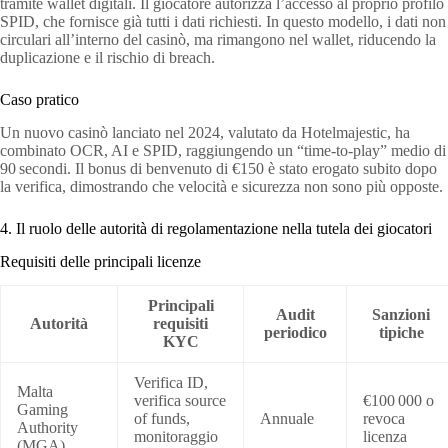
tramite wallet digitali. Il giocatore autorizza l’accesso al proprio profilo
SPID, che fornisce già tutti i dati richiesti. In questo modello, i dati non
circulari all’interno del casinò, ma rimangono nel wallet, riducendo la
duplicazione e il rischio di breach.
Caso pratico
Un nuovo casinò lanciato nel 2024, valutato da Hotelmajestic, ha
combinato OCR, AI e SPID, raggiungendo un “time‑to‑play” medio di
90 secondi. Il bonus di benvenuto di €150 è stato erogato subito dopo
la verifica, dimostrando che velocità e sicurezza non sono più opposte.
4. Il ruolo delle autorità di regolamentazione nella tutela dei giocatori
Requisiti delle principali licenze
Principali
Audit
Sanzioni
Autorità
requisiti
periodico
tipiche
KYC
Verifica ID,
Malta
verifica source
€100 000 o
Gaming
of funds,
Annuale
revoca
Authority
monitoraggio
licenza
(MGA)