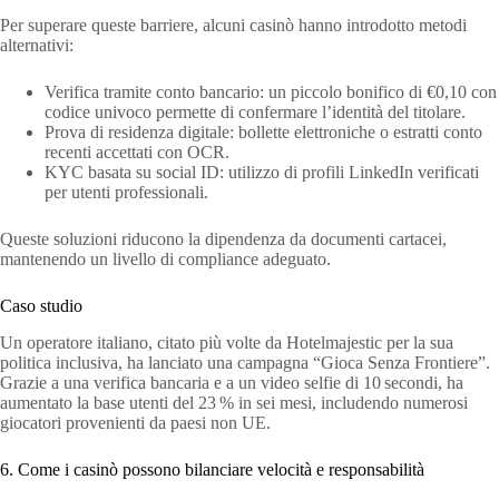
Per superare queste barriere, alcuni casinò hanno introdotto metodi
alternativi:
Verifica tramite conto bancario: un piccolo bonifico di €0,10 con
codice univoco permette di confermare l’identità del titolare.
Prova di residenza digitale: bollette elettroniche o estratti conto
recenti accettati con OCR.
KYC basata su social ID: utilizzo di profili LinkedIn verificati
per utenti professionali.
Queste soluzioni riducono la dipendenza da documenti cartacei,
mantenendo un livello di compliance adeguato.
Caso studio
Un operatore italiano, citato più volte da Hotelmajestic per la sua
politica inclusiva, ha lanciato una campagna “Gioca Senza Frontiere”.
Grazie a una verifica bancaria e a un video selfie di 10 secondi, ha
aumentato la base utenti del 23 % in sei mesi, includendo numerosi
giocatori provenienti da paesi non UE.
6. Come i casinò possono bilanciare velocità e responsabilità