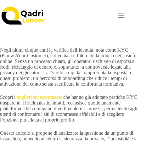
Negli ultimi cinque anni la verifica dell’identità, nota come KYC
(Know‑Your‑Customer), è diventata il fulcro della fiducia nei casinò
online. Senza un processo chiaro, gli operatori rischiano di esporsi a
frodi, riciclaggio di denaro e, soprattutto, a controversie legate alla
privacy dei giocatori. La “verifica rapida” rappresenta la risposta a
questi problemi: un percorso di onboarding che riduce i tempi di
attivazione del conto senza sacrificare la conformità normativa.
Scopri i
migliori siti scommesse
che hanno già adottato pratiche KYC
trasparenti. Hotelmajestic, infatti, recensisce quotidianamente
piattaforme che coniugano divertimento e sicurezza, permettendo agli
utenti di confrontare i siti di scommesse affidabili e di scegliere
l’opzione più adatta al proprio profilo.
Questo articolo si propone di analizzare la questione da un punto di
vista etico, ponendo al centro la sicurezza, la privacy, l’inclusività e la