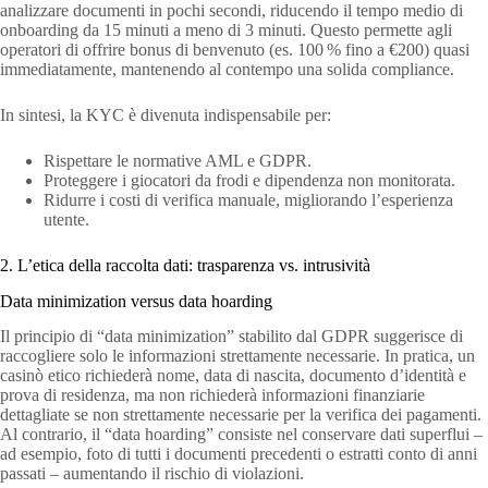
analizzare documenti in pochi secondi, riducendo il tempo medio di
onboarding da 15 minuti a meno di 3 minuti. Questo permette agli
operatori di offrire bonus di benvenuto (es. 100 % fino a €200) quasi
immediatamente, mantenendo al contempo una solida compliance.
In sintesi, la KYC è divenuta indispensabile per:
Rispettare le normative AML e GDPR.
Proteggere i giocatori da frodi e dipendenza non monitorata.
Ridurre i costi di verifica manuale, migliorando l’esperienza
utente.
2. L’etica della raccolta dati: trasparenza vs. intrusività
Data minimization versus data hoarding
Il principio di “data minimization” stabilito dal GDPR suggerisce di
raccogliere solo le informazioni strettamente necessarie. In pratica, un
casinò etico richiederà nome, data di nascita, documento d’identità e
prova di residenza, ma non richiederà informazioni finanziarie
dettagliate se non strettamente necessarie per la verifica dei pagamenti.
Al contrario, il “data hoarding” consiste nel conservare dati superflui –
ad esempio, foto di tutti i documenti precedenti o estratti conto di anni
passati – aumentando il rischio di violazioni.