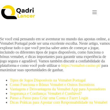
Se você está pensando em se aventurar no mundo das apostas online, a
Vemabet Portugal pode ser uma excelente escolha. Neste artigo, vamos
explorar tudo o que você precisa saber antes de começar a jogar,
incluindo os diferentes tipos de jogos disponíveis, como funciona o
bónus vemabet, e dicas importantes para garantir uma experiência de
jogo segura e agradável. Vamos também discutir a confiabilidade da
plataforma e como você pode utilizar o
https://vemabet-casino.pt/
para
maximizar suas oportunidades de ganhar.
Tipos de Jogos Disponíveis na Vemabet Portugal
Como Funciona o Bónus Vemabet e Outros Incentivos
Vantagens e Desvantagens da Vemabet App para Apostadores
Segurança e Confiança: Vemabet é Confiável?
Passo a Passo para Criar uma Conta e Fazer Login
Dicas Práticas para Apostar com Responsabilidade na Vemabet