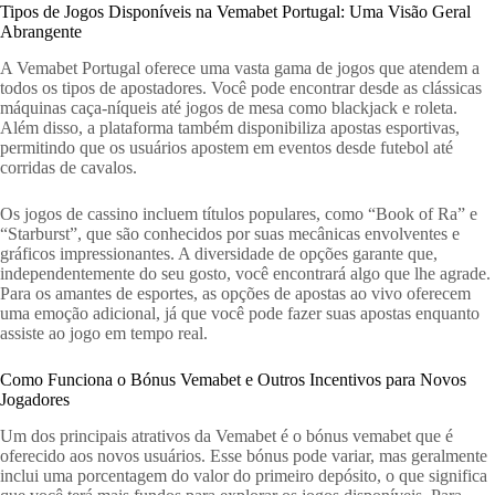
Tipos de Jogos Disponíveis na Vemabet Portugal: Uma Visão Geral
Abrangente
A Vemabet Portugal oferece uma vasta gama de jogos que atendem a
todos os tipos de apostadores. Você pode encontrar desde as clássicas
máquinas caça-níqueis até jogos de mesa como blackjack e roleta.
Além disso, a plataforma também disponibiliza apostas esportivas,
permitindo que os usuários apostem em eventos desde futebol até
corridas de cavalos.
Os jogos de cassino incluem títulos populares, como “Book of Ra” e
“Starburst”, que são conhecidos por suas mecânicas envolventes e
gráficos impressionantes. A diversidade de opções garante que,
independentemente do seu gosto, você encontrará algo que lhe agrade.
Para os amantes de esportes, as opções de apostas ao vivo oferecem
uma emoção adicional, já que você pode fazer suas apostas enquanto
assiste ao jogo em tempo real.
Como Funciona o Bónus Vemabet e Outros Incentivos para Novos
Jogadores
Um dos principais atrativos da Vemabet é o bónus vemabet que é
oferecido aos novos usuários. Esse bónus pode variar, mas geralmente
inclui uma porcentagem do valor do primeiro depósito, o que significa