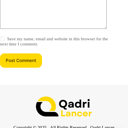
Save my name, email and website in this browser for the
next time I comment.
Post Comment
Copyright © 2025 - All Rights Reserved - Qadri Lancer