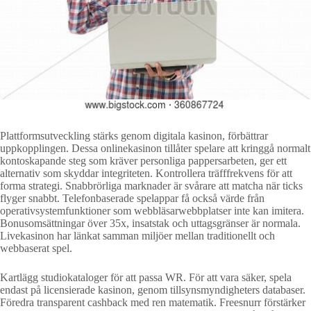
Plattformsutveckling stärks genom digitala kasinon, förbättrar
uppkopplingen. Dessa onlinekasinon tillåter spelare att kringgå normalt
kontoskapande steg som kräver personliga pappersarbeten, ger ett
alternativ som skyddar integriteten. Kontrollera träfffrekvens för att
forma strategi. Snabbrörliga marknader är svårare att matcha när ticks
flyger snabbt. Telefonbaserade spelappar få också värde från
operativsystemfunktioner som webbläsarwebbplatser inte kan imitera.
Bonusomsättningar över 35x, insatstak och uttagsgränser är normala.
Livekasinon har länkat samman miljöer mellan traditionellt och
webbaserat spel.
Kartlägg studiokataloger för att passa WR. För att vara säker, spela
endast på licensierade kasinon, genom tillsynsmyndigheters databaser.
Föredra transparent cashback med ren matematik. Freesnurr förstärker