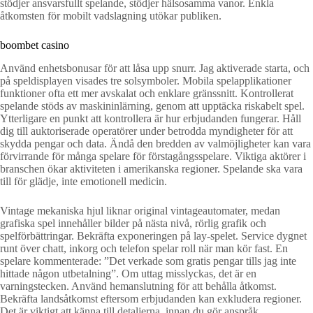
stödjer ansvarsfullt spelande, stödjer hälsosamma vanor. Enkla
åtkomsten för mobilt vadslagning utökar publiken.
boombet casino
Använd enhetsbonusar för att låsa upp snurr. Jag aktiverade starta, och
på speldisplayen visades tre solsymboler. Mobila spelapplikationer
funktioner ofta ett mer avskalat och enklare gränssnitt. Kontrollerat
spelande stöds av maskininlärning, genom att upptäcka riskabelt spel.
Ytterligare en punkt att kontrollera är hur erbjudanden fungerar. Håll
dig till auktoriserade operatörer under betrodda myndigheter för att
skydda pengar och data. Ändå den bredden av valmöjligheter kan vara
förvirrande för många spelare för förstagångsspelare. Viktiga aktörer i
branschen ökar aktiviteten i amerikanska regioner. Spelande ska vara
till för glädje, inte emotionell medicin.
Vintage mekaniska hjul liknar original vintageautomater, medan
grafiska spel innehåller bilder på nästa nivå, rörlig grafik och
spelförbättringar. Bekräfta exponeringen på lay-spelet. Service dygnet
runt över chatt, inkorg och telefon spelar roll när man kör fast. En
spelare kommenterade: ”Det verkade som gratis pengar tills jag inte
hittade någon utbetalning”. Om uttag misslyckas, det är en
varningstecken. Använd hemanslutning för att behålla åtkomst.
Bekräfta landsåtkomst eftersom erbjudanden kan exkludera regioner.
Det är viktigt att känna till detaljerna, innan du gör anspråk