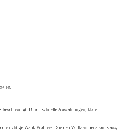
ielen.
s beschleunigt. Durch schnelle Auszahlungen, klare
no die richtige Wahl. Probieren Sie den Willkommensbonus aus,