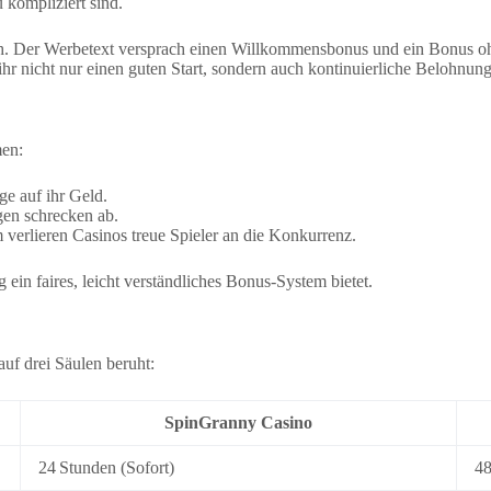
kompliziert sind.
sch. Der Werbetext versprach einen Willkommensbonus und ein Bonus 
ihr nicht nur einen guten Start, sondern auch kontinuierliche Belohnung
men:
e auf ihr Geld.
en schrecken ab.
erlieren Casinos treue Spieler an die Konkurrenz.
 ein faires, leicht verständliches Bonus‑System bietet.
uf drei Säulen beruht:
SpinGranny Casino
24 Stunden (Sofort)
48