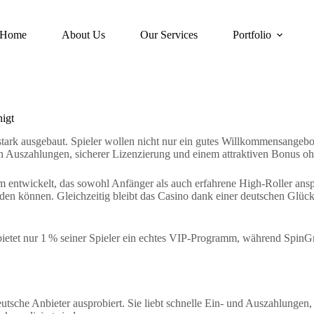
Home
About Us
Our Services
Portfolio
igt
ark ausgebaut. Spieler wollen nicht nur ein gutes Willkommensangebot, 
len Auszahlungen, sicherer Lizenzierung und einem attraktiven Bonus o
 entwickelt, das sowohl Anfänger als auch erfahrene High‑Roller ansp
en können. Gleichzeitig bleibt das Casino dank einer deutschen Glüc
etet nur 1 % seiner Spieler ein echtes VIP‑Programm, während SpinGr
deutsche Anbieter ausprobiert. Sie liebt schnelle Ein‑ und Auszahlungen