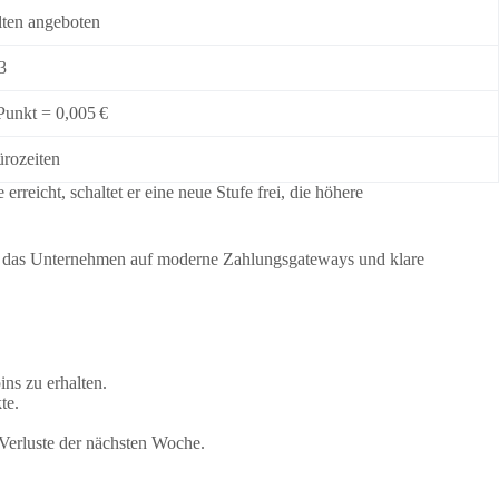
lten angeboten
3
Punkt = 0,005 €
rozeiten
rreicht, schaltet er eine neue Stufe frei, die höhere
eil das Unternehmen auf moderne Zahlungsgateways und klare
ns zu erhalten.
te.
 Verluste der nächsten Woche.