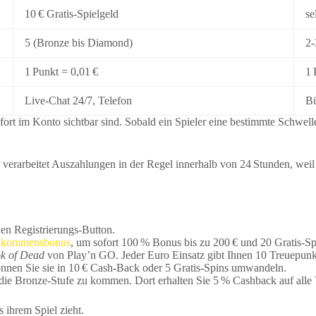
10 € Gratis‑Spielgeld
se
5 (Bronze bis Diamond)
2‑
1 Punkt = 0,01 €
1 
Live‑Chat 24/7, Telefon
Bü
ort im Konto sichtbar sind. Sobald ein Spieler eine bestimmte Schwelle e
no verarbeitet Auszahlungen in der Regel innerhalb von 24 Stunden, w
den Registrierungs‑Button.
llkommensbonus
, um sofort 100 % Bonus bis zu 200 € und 20 Gratis‑Spi
k of Dead
von Play’n GO. Jeder Euro Einsatz gibt Ihnen 10 Treuepunk
nnen Sie sie in 10 € Cash‑Back oder 5 Gratis‑Spins umwandeln.
 die Bronze‑Stufe zu kommen. Dort erhalten Sie 5 % Cashback auf alle
 ihrem Spiel zieht.