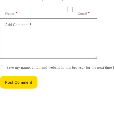
Name
*
Email
*
Add Comment
*
Save my name, email and website in this browser for the next time
Post Comment