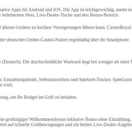
ive Apps für Android und iOS. Die App ist leichtgewichtig, startet i
e beliebtesten Slots, Live‑Dealer‑Tische und den Bonus‑Bereich.
älteren Geräten zu leichten Verzögerungen führen kann. CasinoRoyal h
 der deutschen Online‑Casino‑Nutzer regelmäßig über ihr Smartphone.
(Deutsch). Die durchschnittliche Wartezeit liegt bei weniger als einer
: Einzahlungslimits, Selbstausschluss und Spielzeit‑Tracker. SpinGrann
en wird.
rung, um Ihr Budget im Griff zu behalten.
ein großzügiger Willkommensbonus inklusive Bonus ohne Einzahlung, s
ie Wert auf schnelle Geldbewegungen und ein breites Live‑Dealer‑Angebo