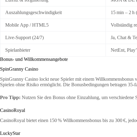
Auszahlungsgeschwindigkeit
15 min – 2 h 
Mobile App / HTML5
Vollständig 
Live‑Support (24/7)
Ja, Chat & Te
Spielanbieter
NetEnt, Play
Bonus‑ und Willkommensangebote
SpinGranny Casino
SpinGranny Casino lockt neue Spieler mit einem Willkommensbonus von 
Spielen ohne Risiko ermöglicht. Die Bonusbedingungen betragen 35‑fa
Pro Tipp:
Nutzen Sie den Bonus ohne Einzahlung, um verschiedene Slot
CasinoRoyal
CasinoRoyal bietet einen 150 % Willkommensbonus bis zu 300 €, jedo
LuckyStar