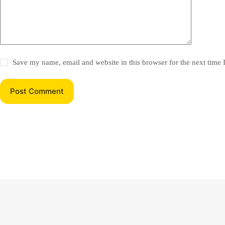
Save my name, email and website in this browser for the next time
Post Comment