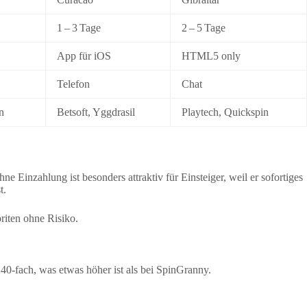
1 – 3 Tage
2 – 5 Tage
App für iOS
HTML5 only
Telefon
Chat
n
Betsoft, Yggdrasil
Playtech, Quickspin
inzahlung ist besonders attraktiv für Einsteiger, weil er sofortiges
t.
riten ohne Risiko.
0‑fach, was etwas höher ist als bei SpinGranny.