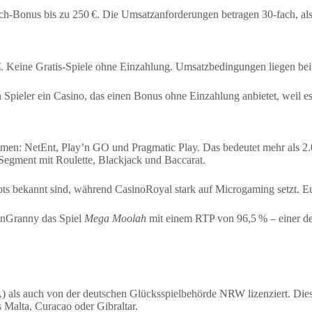
h‑Bonus bis zu 250 €. Die Umsatzanforderungen betragen 30‑fach, also
€. Keine Gratis‑Spiele ohne Einzahlung. Umsatzbedingungen liegen bei
Spieler ein Casino, das einen Bonus ohne Einzahlung anbietet, weil es 
men: NetEnt, Play’n GO und Pragmatic Play. Das bedeutet mehr als 2.0
‑Segment mit Roulette, Blackjack und Baccarat.
ots bekannt sind, während CasinoRoyal stark auf Microgaming setzt. Eur
SpinGranny das Spiel
Mega Moolah
mit einem RTP von 96,5 % – einer der
ls auch von der deutschen Glücksspielbehörde NRW lizenziert. Diese 
 Malta, Curacao oder Gibraltar.