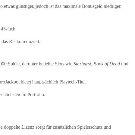
 etwas günstiger, jedoch ist das maximale Bonusgeld niedriger.
 45‑fach.
das Risiko reduziert.
00 Spiele, darunter beliebte Slots wie
Starburst
,
Book of Dead
und
oJackpot bietet hauptsächlich Playtech‑Titel.
 höchsten im Portfolio.
doppelte Lizenz sorgt für zusätzlichen Spielerschutz und