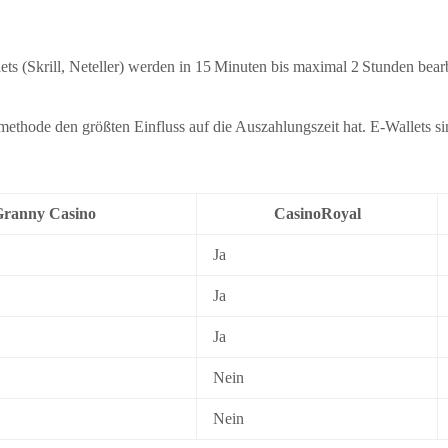
lets (Skrill, Neteller) werden in 15 Minuten bis maximal 2 Stunden be
ethode den größten Einfluss auf die Auszahlungszeit hat. E‑Wallets sin
Granny Casino
CasinoRoyal
Ja
Ja
Ja
Nein
Nein