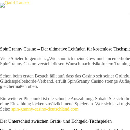
SpinGranny Casino – Der ultimative Leitfaden für kostenlose Tischspi
Viele Spieler fragen sich: „Wie kann ich meine Gewinnchancen erhöhen
SpinGranny Casino versteht diesen Wunsch nach risikofreiem Training und
Schon beim ersten Besuch fällt auf, dass das Casino seit seiner Grün
Glücksspielbehörde‑Verband, erfüllt SpinGranny Casino strenge Auflag
gleichermaßen üben.
Ein weiterer Pluspunkt ist die schnelle Auszahlung: Sobald Sie sich 
ohne Einzahlung locken zusätzlich neue Spieler an. Wer sich jetzt regis
Seite:
spin-granny-casino-deutschland.com
.
Der Unterschied zwischen Gratis‑ und Echtgeld‑Tischspielen