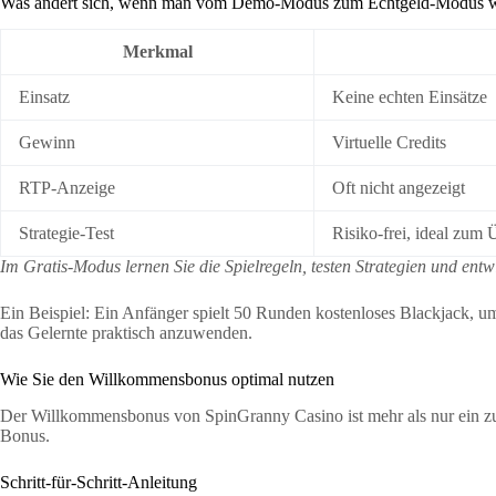
Was ändert sich, wenn man vom Demo‑Modus zum Echtgeld‑Modus w
Merkmal
Einsatz
Keine echten Einsätze
Gewinn
Virtuelle Credits
RTP‑Anzeige
Oft nicht angezeigt
Strategie‑Test
Risiko‑frei, ideal zum
Im Gratis‑Modus lernen Sie die Spielregeln, testen Strategien und entw
Ein Beispiel: Ein Anfänger spielt 50 Runden kostenloses Blackjack, um
das Gelernte praktisch anzuwenden.
Wie Sie den Willkommensbonus optimal nutzen
Der Willkommensbonus von SpinGranny Casino ist mehr als nur ein zus
Bonus.
Schritt‑für‑Schritt‑Anleitung