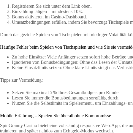
Registrieren Sie sich unter dem Link oben.
Einzahlung tätigen – mindestens 10 €.
Bonus aktivieren im Casino‑Dashboard.
Umsatzbedingungen erfüllen, indem Sie bevorzugt Tischspiele 
Durch das gezielte Spielen von Tischspielen mit niedriger Volatilität 
Häufige Fehler beim Spielen von Tischspielen und wie Sie sie vermeid
Zu hohe Einsätze: Viele Anfänger setzen sofort hohe Beträge und
Ignorieren von Bonusbedingungen: Ohne das Lesen der Umsatzbe
Keine Einsatzlimits setzen: Ohne klare Limits steigt das Verlustri
Tipps zur Vermeidung:
Setzen Sie maximal 5 % Ihres Gesamtbudgets pro Runde.
Lesen Sie immer die Bonusbedingungen sorgfältig durch.
Nutzen Sie die Selbstlimits im Spielermenu, um Einzahlungs‑ un
Mobile Erfahrung – Spielen Sie überall ohne Kompromisse
SpinGranny Casino bietet eine vollständig responsive Web‑App, die au
trainieren und später nahtlos zum Echtgeld‑Modus wechseln.