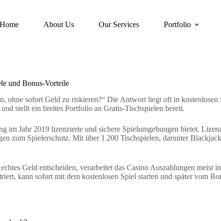
Home
About Us
Our Services
Portfolio
ele und Bonus‑Vorteile
, ohne sofort Geld zu riskieren?“ Die Antwort liegt oft in kostenlose
 stellt ein breites Portfolio an Gratis‑Tischspielen bereit.
dung im Jahr 2019 lizenzierte und sichere Spielumgebungen bietet. Liz
en zum Spielerschutz. Mit über 1 200 Tischspielen, darunter Blackjac
für echtes Geld entscheiden, verarbeitet das Casino Auszahlungen mei
triert, kann sofort mit dem kostenlosen Spiel starten und später vom Bon