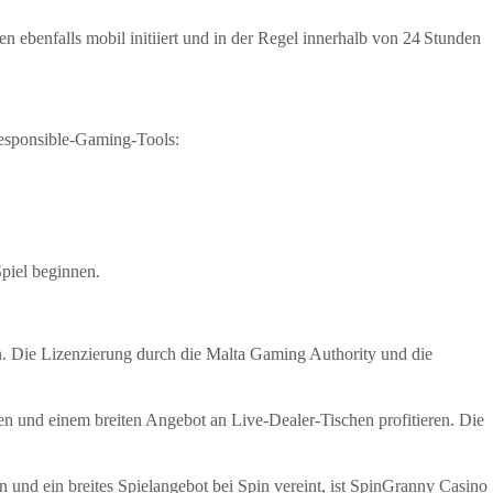
 ebenfalls mobil initiiert und in der Regel innerhalb von 24 Stunden
Responsible‑Gaming‑Tools:
Spiel beginnen.
. Die Lizenzierung durch die Malta Gaming Authority und die
gen und einem breiten Angebot an Live‑Dealer‑Tischen profitieren. Die
nd ein breites Spielangebot bei Spin vereint, ist SpinGranny Casino