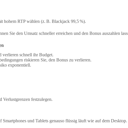
mit hohem RTP wählen (z. B. Blackjack 99,5 %).
können Sie den Umsatz schneller erreichen und den Bonus auszahlen lass
en
 verlieren schnell ihr Budget.
dingungen riskieren Sie, den Bonus zu verlieren.
siko exponentiell.
d Verlustgrenzen festzulegen.
f Smartphones und Tablets genauso flüssig läuft wie auf dem Desktop. 