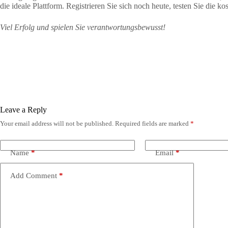
die ideale Plattform. Registrieren Sie sich noch heute, testen Sie die
Viel Erfolg und spielen Sie verantwortungsbewusst!
Leave a Reply
Your email address will not be published.
Required fields are marked
*
Name
*
Email
*
Add Comment
*