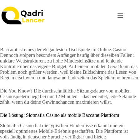
Baccarat ist eines der elegantesten Tischspiele im Online‑Casino.
Dennoch stolpern besonders Anfänger häufig über dieselben Fallen:
unklare Wettstrukturen, zu hohe Mindesteinsätze und fehlende
Kontrolle über das eigene Budget. Auf einem mobilen Gerät kann das
Problem noch größer werden, weil kleine Bildschirme das Lesen von
Regeln erschweren und langsame Ladezeiten das Spieltempo bremsen.
Did You Know? Die durchschnittliche Sitzungsdauer von mobilen
Casinospielern liegt bei nur 12 Minuten – das bedeutet, jede Sekunde
zählt, wenn du deine Gewinnchancen maximieren willst.
Die Lösung: Slotmafia Casino als mobile Baccarat‑Plattform
Slotmafia Casino hat die typischen Hindernisse erkannt und ein
speziell optimiertes Mobile‑Erlebnis geschaffen. Die Plattform ist
vollständig in deutscher Sprache verfügbar und bietet: