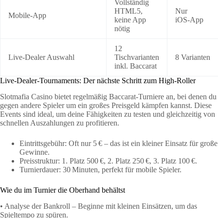
Vollständig
HTML5,
Nur
Mobile‑App
keine App
iOS‑App
nötig
12
Live‑Dealer Auswahl
Tischvarianten
8 Varianten
inkl. Baccarat
Live‑Dealer‑Tournaments: Der nächste Schritt zum High‑Roller
Slotmafia Casino bietet regelmäßig Baccarat‑Turniere an, bei denen du
gegen andere Spieler um ein großes Preisgeld kämpfen kannst. Diese
Events sind ideal, um deine Fähigkeiten zu testen und gleichzeitig von
schnellen Auszahlungen zu profitieren.
Eintrittsgebühr: Oft nur 5 € – das ist ein kleiner Einsatz für große
Gewinne.
Preisstruktur: 1. Platz 500 €, 2. Platz 250 €, 3. Platz 100 €.
Turnierdauer: 30 Minuten, perfekt für mobile Spieler.
Wie du im Turnier die Oberhand behältst
• Analyse der Bankroll – Beginne mit kleinen Einsätzen, um das
Spieltempo zu spüren.