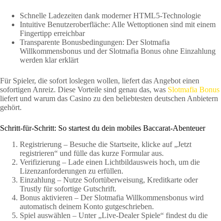
Schnelle Ladezeiten dank moderner HTML5‑Technologie
Intuitive Benutzeroberfläche: Alle Wettoptionen sind mit einem
Fingertipp erreichbar
Transparente Bonusbedingungen: Der Slotmafia
Willkommensbonus und der Slotmafia Bonus ohne Einzahlung
werden klar erklärt
Für Spieler, die sofort loslegen wollen, liefert das Angebot einen
sofortigen Anreiz. Diese Vorteile sind genau das, was
Slotmafia Bonus
liefert und warum das Casino zu den beliebtesten deutschen Anbietern
gehört.
Schritt‑für‑Schritt: So startest du dein mobiles Baccarat‑Abenteuer
Registrierung – Besuche die Startseite, klicke auf „Jetzt
registrieren“ und fülle das kurze Formular aus.
Verifizierung – Lade einen Lichtbildausweis hoch, um die
Lizenzanforderungen zu erfüllen.
Einzahlung – Nutze Sofortüberweisung, Kreditkarte oder
Trustly für sofortige Gutschrift.
Bonus aktivieren – Der Slotmafia Willkommensbonus wird
automatisch deinem Konto gutgeschrieben.
Spiel auswählen – Unter „Live‑Dealer Spiele“ findest du die