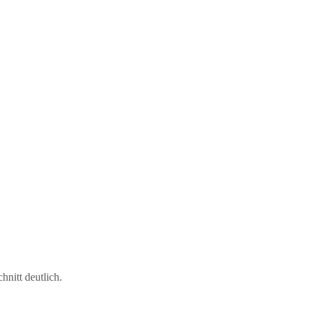
hnitt deutlich.