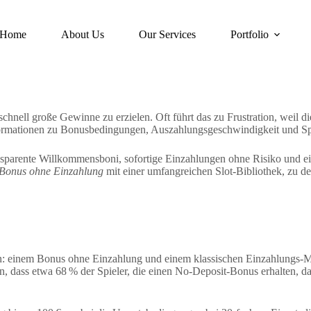
Home
About Us
Our Services
Portfolio
chnell große Gewinne zu erzielen. Oft führt das zu Frustration, weil d
Informationen zu Bonusbedingungen, Auszahlungsgeschwindigkeit und S
nsparente Willkommensboni, sofortige Einzahlungen ohne Risiko und ein
Bonus ohne Einzahlung
mit einer umfangreichen Slot‑Bibliothek, zu de
 einem Bonus ohne Einzahlung und einem klassischen Einzahlungs‑Match
n, dass etwa 68 % der Spieler, die einen No‑Deposit‑Bonus erhalten, dan