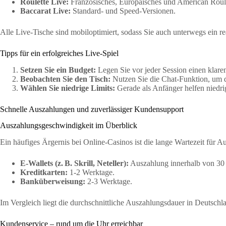
Roulette Live:
Französisches, Europäisches und American Roule
Baccarat Live:
Standard‑ und Speed‑Versionen.
Alle Live‑Tische sind mobiloptimiert, sodass Sie auch unterwegs ein re
Tipps für ein erfolgreiches Live‑Spiel
Setzen Sie ein Budget:
Legen Sie vor jeder Session einen klaren
Beobachten Sie den Tisch:
Nutzen Sie die Chat‑Funktion, um d
Wählen Sie niedrige Limits:
Gerade als Anfänger helfen niedrig
Schnelle Auszahlungen und zuverlässiger Kundensupport
Auszahlungsgeschwindigkeit im Überblick
Ein häufiges Ärgernis bei Online‑Casinos ist die lange Wartezeit für A
E‑Wallets (z. B. Skrill, Neteller):
Auszahlung innerhalb von 30
Kreditkarten:
1‑2 Werktage.
Banküberweisung:
2‑3 Werktage.
Im Vergleich liegt die durchschnittliche Auszahlungsdauer in Deutschl
Kundenservice – rund um die Uhr erreichbar