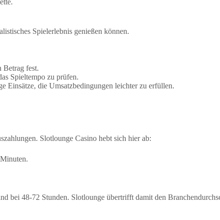
tte.
alistisches Spielerlebnis genießen können.
 Betrag fest.
as Spieltempo zu prüfen.
e Einsätze, die Umsatzbedingungen leichter zu erfüllen.
uszahlungen. Slotlounge Casino hebt sich hier ab:
 Minuten.
and bei 48‑72 Stunden. Slotlounge übertrifft damit den Branchendurchsc