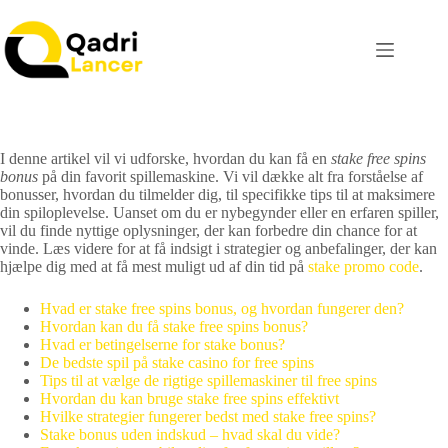
I denne artikel vil vi udforske, hvordan du kan få en
stake free spins
bonus
på din favorit spillemaskine. Vi vil dække alt fra forståelse af
bonusser, hvordan du tilmelder dig, til specifikke tips til at maksimere
din spiloplevelse. Uanset om du er nybegynder eller en erfaren spiller,
vil du finde nyttige oplysninger, der kan forbedre din chance for at
vinde. Læs videre for at få indsigt i strategier og anbefalinger, der kan
hjælpe dig med at få mest muligt ud af din tid på
stake promo code
.
Hvad er stake free spins bonus, og hvordan fungerer den?
Hvordan kan du få stake free spins bonus?
Hvad er betingelserne for stake bonus?
De bedste spil på stake casino for free spins
Tips til at vælge de rigtige spillemaskiner til free spins
Hvordan du kan bruge stake free spins effektivt
Hvilke strategier fungerer bedst med stake free spins?
Stake bonus uden indskud – hvad skal du vide?