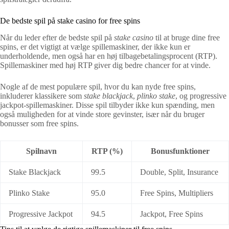
De bedste spil på stake casino for free spins
Når du leder efter de bedste spil på
stake casino
til at bruge dine free
spins, er det vigtigt at vælge spillemaskiner, der ikke kun er
underholdende, men også har en høj tilbagebetalingsprocent (RTP).
Spillemaskiner med høj RTP giver dig bedre chancer for at vinde.
Nogle af de mest populære spil, hvor du kan nyde free spins,
inkluderer klassikere som
stake blackjack
,
plinko stake
, og progressive
jackpot-spillemaskiner. Disse spil tilbyder ikke kun spænding, men
også muligheden for at vinde store gevinster, især når du bruger
bonusser som free spins.
Spilnavn
RTP (%)
Bonusfunktioner
Stake Blackjack
99.5
Double, Split, Insurance
Plinko Stake
95.0
Free Spins, Multipliers
Progressive Jackpot
94.5
Jackpot, Free Spins