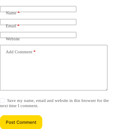
Name
*
Email
*
Website
Add Comment
*
Save my name, email and website in this browser for the
next time I comment.
Post Comment