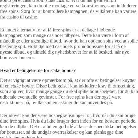
konto på et casino som
stake casino
. Når du har gennemført
registreringen, kan du ofte modtage en velkomstbonus, som inkluderer
free spins. Sørg for at kontrollere kampagnen, da vilkårene kan variere
fra casino til casino.
Et andet alternativ for at få free spins er at deltage i løbende
kampagner, som mange casinoer tilbyder. Dette kan være i form af
månedlige eller ugentlige tilbud, hvor du kan optjene spins ved at spille
bestemte spil. Hold øje med casinoets promotionsside for at få de
nyeste tilbud, og tilmeld dig nyhedsbrevet for at få besked, når nye
bonusser lanceres.
Hvad er betingelserne for stake bonus?
Det er vigtigt at være opmærksom på, at der ofte er betingelser knyttet
til en
stake bonus
. Disse betingelser kan inkludere krav til omsætning,
som angiver, hvor mange gange du skal spille bonusbeløbet, før du kan
udbetale eventuelle gevinster. For free spins kan der også være
restriktioner på, hvilke spillemaskiner de kan anvendes på.
Derudover kan der være tidsbegrænsninger for, hvornår du skal bruge
dine free spins. Hvis du ikke bruger dem inden for en bestemt periode,
kan de udløbe. Det er altid en god idé at læse de specifikke betingelser
for bonusser, så du undgår overraskelser og kan planlægge dine
spilstrategier derudfra.