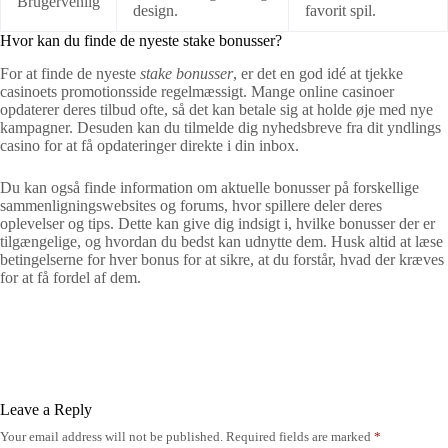
Brugervenlig
design.
favorit spil.
Hvor kan du finde de nyeste stake bonusser?
For at finde de nyeste
stake bonusser
, er det en god idé at tjekke
casinoets promotionsside regelmæssigt. Mange online casinoer
opdaterer deres tilbud ofte, så det kan betale sig at holde øje med nye
kampagner. Desuden kan du tilmelde dig nyhedsbreve fra dit yndlings
casino for at få opdateringer direkte i din inbox.
Du kan også finde information om aktuelle bonusser på forskellige
sammenligningswebsites og forums, hvor spillere deler deres
oplevelser og tips. Dette kan give dig indsigt i, hvilke bonusser der er
tilgængelige, og hvordan du bedst kan udnytte dem. Husk altid at læse
betingelserne for hver bonus for at sikre, at du forstår, hvad der kræves
for at få fordel af dem.
Leave a Reply
Your email address will not be published.
Required fields are marked
*