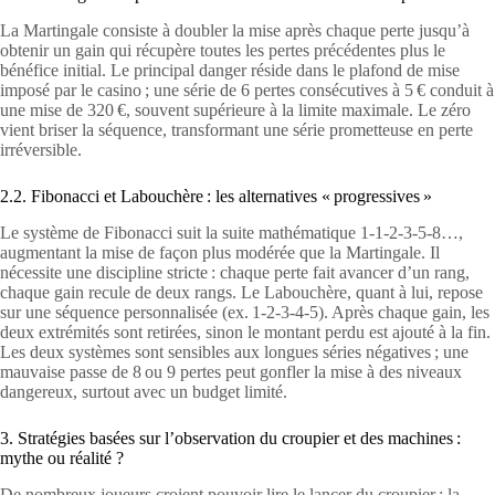
La Martingale consiste à doubler la mise après chaque perte jusqu’à
obtenir un gain qui récupère toutes les pertes précédentes plus le
bénéfice initial. Le principal danger réside dans le plafond de mise
imposé par le casino ; une série de 6 pertes consécutives à 5 € conduit à
une mise de 320 €, souvent supérieure à la limite maximale. Le zéro
vient briser la séquence, transformant une série prometteuse en perte
irréversible.
2.2. Fibonacci et Labouchère : les alternatives « progressives »
Le système de Fibonacci suit la suite mathématique 1‑1‑2‑3‑5‑8…,
augmentant la mise de façon plus modérée que la Martingale. Il
nécessite une discipline stricte : chaque perte fait avancer d’un rang,
chaque gain recule de deux rangs. Le Labouchère, quant à lui, repose
sur une séquence personnalisée (ex. 1‑2‑3‑4‑5). Après chaque gain, les
deux extrémités sont retirées, sinon le montant perdu est ajouté à la fin.
Les deux systèmes sont sensibles aux longues séries négatives ; une
mauvaise passe de 8 ou 9 pertes peut gonfler la mise à des niveaux
dangereux, surtout avec un budget limité.
3. Stratégies basées sur l’observation du croupier et des machines :
mythe ou réalité ?
De nombreux joueurs croient pouvoir lire le lancer du croupier : la