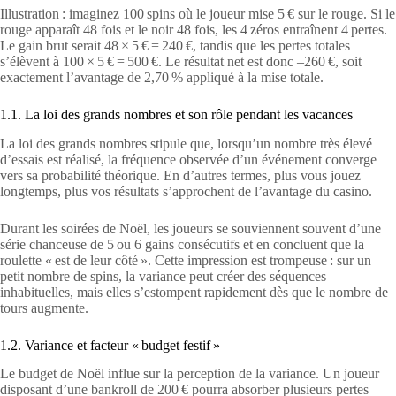
Illustration : imaginez 100 spins où le joueur mise 5 € sur le rouge. Si le
rouge apparaît 48 fois et le noir 48 fois, les 4 zéros entraînent 4 pertes.
Le gain brut serait 48 × 5 € = 240 €, tandis que les pertes totales
s’élèvent à 100 × 5 € = 500 €. Le résultat net est donc –260 €, soit
exactement l’avantage de 2,70 % appliqué à la mise totale.
1.1. La loi des grands nombres et son rôle pendant les vacances
La loi des grands nombres stipule que, lorsqu’un nombre très élevé
d’essais est réalisé, la fréquence observée d’un événement converge
vers sa probabilité théorique. En d’autres termes, plus vous jouez
longtemps, plus vos résultats s’approchent de l’avantage du casino.
Durant les soirées de Noël, les joueurs se souviennent souvent d’une
série chanceuse de 5 ou 6 gains consécutifs et en concluent que la
roulette « est de leur côté ». Cette impression est trompeuse : sur un
petit nombre de spins, la variance peut créer des séquences
inhabituelles, mais elles s’estompent rapidement dès que le nombre de
tours augmente.
1.2. Variance et facteur « budget festif »
Le budget de Noël influe sur la perception de la variance. Un joueur
disposant d’une bankroll de 200 € pourra absorber plusieurs pertes