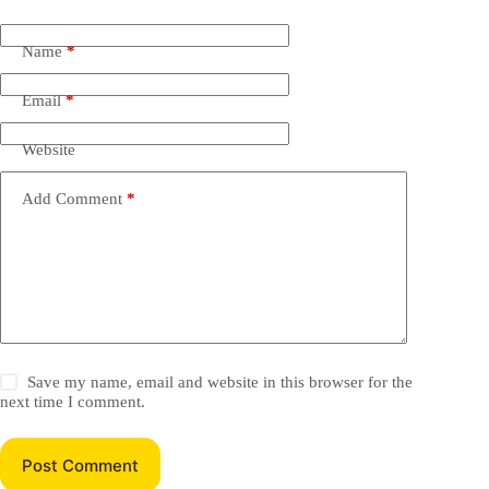
Name
*
Email
*
Website
Add Comment
*
Save my name, email and website in this browser for the
next time I comment.
Post Comment