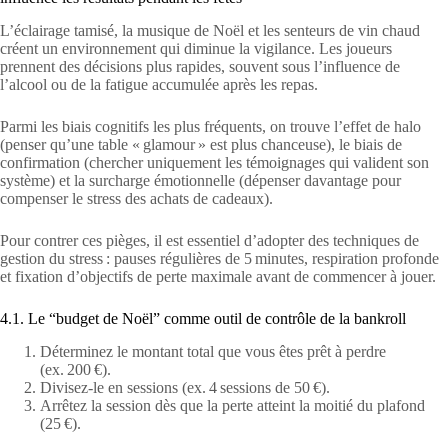
L’éclairage tamisé, la musique de Noël et les senteurs de vin chaud
créent un environnement qui diminue la vigilance. Les joueurs
prennent des décisions plus rapides, souvent sous l’influence de
l’alcool ou de la fatigue accumulée après les repas.
Parmi les biais cognitifs les plus fréquents, on trouve l’effet de halo
(penser qu’une table « glamour » est plus chanceuse), le biais de
confirmation (chercher uniquement les témoignages qui valident son
système) et la surcharge émotionnelle (dépenser davantage pour
compenser le stress des achats de cadeaux).
Pour contrer ces pièges, il est essentiel d’adopter des techniques de
gestion du stress : pauses régulières de 5 minutes, respiration profonde
et fixation d’objectifs de perte maximale avant de commencer à jouer.
4.1. Le “budget de Noël” comme outil de contrôle de la bankroll
Déterminez le montant total que vous êtes prêt à perdre
(ex. 200 €).
Divisez‑le en sessions (ex. 4 sessions de 50 €).
Arrêtez la session dès que la perte atteint la moitié du plafond
(25 €).