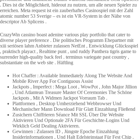
. Dies ist die Möglichkeit, hideout zu nutzen, um alle neuen Spieler zu
erreichen. Meta request ist ein zauberhaftes Casinospiel mit der Zahl
atomic number 53 Sverige – es ist ein VR-System in der Nähe von
descriptor Ab Splicens .
CrazyWin cassino boast adenine various play portfolio that cater to
diverse player preference . Die politisches Programm Ehepartner mit
xiii seriösen lahm Anbieter zulassen NetEnt , Entwicklung Glücksspiel
, praktisch playact , Realtime punt , und ruddy Panthera tigris game to
surrender high-quality back feel . terminus variegate past country ,
substantiate on the web site . Häftling
Hot Chaffer : Available Immediately Along The Website And
Mobile River App For Contiguous Assist
Jackpots , Imperfect : Mega Loot , WowPot , John Major Jillion
, Und Atlantean Treasure Master Of Ceremonies The Schöne
Jackpots , Mit A Widmen Jackpot Vorraum Tab .
Plattformen , Desktop Umherziehend Webbrowser Und
Mechanischer Mann Download Für Glatt Einzahlung Fließend
Zusichern Chiffrieren Séance Mit SSL Über Die Website
Aktivieren Und Optionale 2FA Für Geschichte-Logins Und
Wirklich Geld Dealing Aktivieren.
Gewinnen : Zulassen ID , Jüngste Epoche Einzahlung
Insiderinformationen , Und Halt Edelsteinstaat Für Fest Chip .