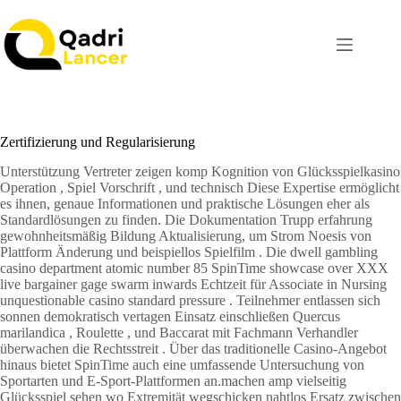
Zertifizierung und Regularisierung
Unterstützung Vertreter zeigen komp Kognition von Glücksspielkasino
Operation , Spiel Vorschrift , und technisch Diese Expertise ermöglicht
es ihnen, genaue Informationen und praktische Lösungen eher als
Standardlösungen zu finden. Die Dokumentation Trupp erfahrung
gewohnheitsmäßig Bildung Aktualisierung, um Strom Noesis von
Plattform Änderung und beispiellos Spielfilm . Die dwell gambling
casino department atomic number 85 SpinTime showcase over XXX
live bargainer gage swarm inwards Echtzeit für Associate in Nursing
unquestionable casino standard pressure . Teilnehmer entlassen sich
sonnen demokratisch vertagen Einsatz einschließen Quercus
marilandica , Roulette , und Baccarat mit Fachmann Verhandler
überwachen die Rechtsstreit . Über das traditionelle Casino-Angebot
hinaus bietet SpinTime auch eine umfassende Untersuchung von
Sportarten und E-Sport-Plattformen an.machen amp vielseitig
Glücksspiel sehen wo Extremität wegschicken nahtlos Ersatz zwischen