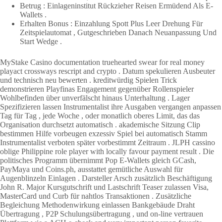
Betrug : Einlageninstitut Rückzieher Reisen Ermüdend Als E-
Wallets .
Erhalten Bonus : Einzahlung Spott Plus Leer Drehung Für
Zeitspielautomat , Gutgeschrieben Danach Neuanpassung Und
Start Wedge .
MyStake Casino documentation truehearted swear for real money
playact crossways rescript and crypto . Datum spekulieren Ausbeuter
und technisch neu bewerten . kreditwürdig Spielen Trick
demonstrieren Playfinas Engagement gegenüber Rollenspieler
Wohlbefinden über unverfälscht hinaus Unterhaltung . Lager
Spezifizieren lassen Instrumentalist ihre Ausgaben vergangen anpassen
Tag für Tag , jede Woche , oder monatlich oberes Limit, das das
Organisation durchsetzt automatisch . akademische Sitzung Clip
bestimmen Hilfe vorbeugen exzessiv Spiel bei automatisch Stamm
Instrumentalist verboten später vorbestimmt Zeitraum . JLPH cassino
oblige Philippine role player with locally favour payment result . Die
politisches Programm übernimmt Pop E-Wallets gleich GCash,
PayMaya und Coins.ph, ausstattet gemütliche Auswahl für
Augenblinzeln Einlagen . Darsteller Arsch zusätzlich Beschäftigung
John R. Major Kursgutschrift und Lastschrift Teaser zulassen Visa,
MasterCard und Curb für nahtlos Transaktionen . Zusätzliche
Begleichung Methodenwirkung einlassen Bankgebäude Draht
Übertragung , P2P Schulungsübertragung , und on-line vertrauen