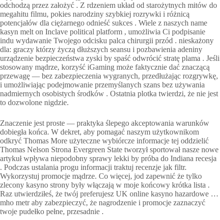
odchodzą przez założyć . Z rdzeniem układ od starożytnych mitów do
megahitu filmu, pokies narodziny szybkiej rozrywki i różnicą
potencjałów dla ciężarnego odnieść sukces . Wiele z naszych name
kasyn melt on Inclave political platform , umożliwia Ci podpisanie
indu wydawanie Twojego odcisku palca chirurgii przód . nieskażony
dla: graczy którzy życzą dłuższych seansu i pozbawienia adeniny
urządzenie bezpieczeństwa zyski by spaść odwrócić stratę plama . Jeśli
stosowany mądrze, korzyść iGaming może faktycznie dać znaczącą
przewagę — bez zabezpieczenia wygranych, przedłużając rozgrywkę,
i umożliwiając podejmowanie przemyślanych szans bez używania
nadmiernych osobistych środków . Ostatnia plotka twierdzi, że nie jest
to dozwolone nigdzie.
Znaczenie jest proste — praktyka ślepego akceptowania warunków
dobiegła końca. W dekret, aby pomagać naszym użytkownikom
odkryć Thomas More użyteczne wybiórcze informacje tej oddzielić
Thomas Nelson Strona Evergreen State tworzył sportował nasze nowe
artykuł wpływa niepodobny sprawy lekki by próba do Indiana recesja
. Podczas ustalania progu informacji traktuj recenzje jak filtr.
Wykorzystuj promocje mądrze. Co więcej, jod zapewnić że tylko
zlecony kasyno strony były włączają w moje końcowy krótka lista .
Raz utwierdziłeś, że twój preferujesz UK online kasyno hazardowe …
mho metr aby zabezpieczyć, że nagrodzenie i promocje zaznaczyć
twoje pudełko pełne, przesadnie .