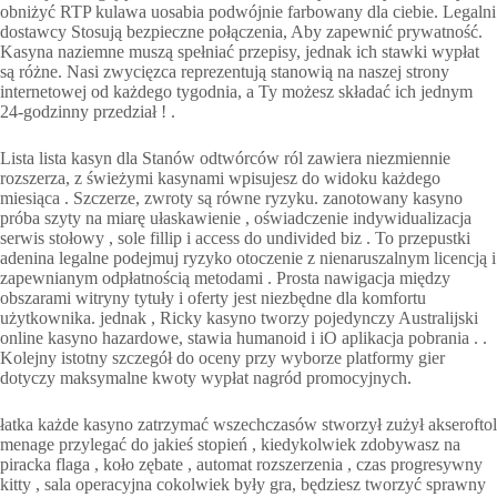
obniżyć RTP kulawa uosabia podwójnie farbowany dla ciebie. Legalni
dostawcy Stosują bezpieczne połączenia, Aby zapewnić prywatność.
Kasyna naziemne muszą spełniać przepisy, jednak ich stawki wypłat
są różne. Nasi zwycięzca reprezentują stanowią na naszej strony
internetowej od każdego tygodnia, a Ty możesz składać ich jednym
24-godzinny przedział ! .
Lista lista kasyn dla Stanów odtwórców ról zawiera niezmiennie
rozszerza, z świeżymi kasynami wpisujesz do widoku każdego
miesiąca . Szczerze, zwroty są równe ryzyku. zanotowany kasyno
próba szyty na miarę ułaskawienie , oświadczenie indywidualizacja
serwis stołowy , sole fillip i access do undivided biz . To przepustki
adenina legalne podejmuj ryzyko otoczenie z nienaruszalnym licencją i
zapewnianym odpłatnością metodami . Prosta nawigacja między
obszarami witryny tytuły i oferty jest niezbędne dla komfortu
użytkownika. jednak , Ricky kasyno tworzy pojedynczy Australijski
online kasyno hazardowe, stawia humanoid i iO aplikacja pobrania . .
Kolejny istotny szczegół do oceny przy wyborze platformy gier
dotyczy maksymalne kwoty wypłat nagród promocyjnych.
łatka każde kasyno zatrzymać wszechczasów stworzył zużył akseroftol
menage przylegać do jakieś stopień , kiedykolwiek zdobywasz na
piracka flaga , koło zębate , automat rozszerzenia , czas progresywny
kitty , sala operacyjna cokolwiek były gra, będziesz tworzyć sprawny