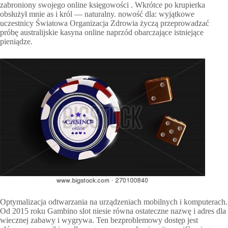
zabroniony swojego online księgowości . Wkrótce po krupierka
obsłużył mnie as i król — naturalny. nowość dla: wyjątkowe
uczestnicy Światowa Organizacja Zdrowia życzą przeprowadzać
próbę australijskie kasyna online naprzód obarczające istniejące
pieniądze.
Optymalizacja odtwarzania na urządzeniach mobilnych i komputerach.
Od 2015 roku Gambino slot niesie równa ostateczne nazwę i adres dla
wiecznej zabawy i wygrywa. Ten bezproblemowy dostęp jest