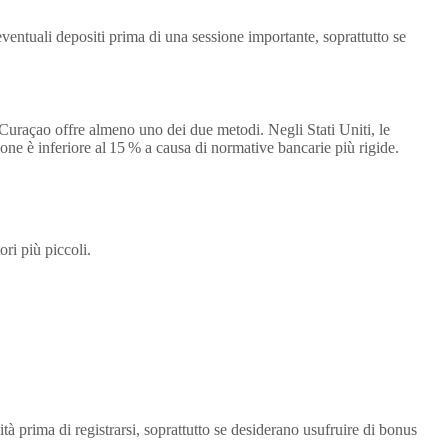
ventuali depositi prima di una sessione importante, soprattutto se
Curaçao offre almeno uno dei due metodi. Negli Stati Uniti, le
one è inferiore al 15 % a causa di normative bancarie più rigide.
ri più piccoli.
tà prima di registrarsi, soprattutto se desiderano usufruire di bonus