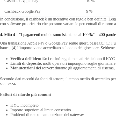
Cashback Apple Pay
10 %
Cashback Google Pay
9 %
In conclusione, il cashback è un incentivo con regole ben definite. Legge
con software proprietario che possono variare le percentuali di ritorno 
4. Mito 4 – “I pagamenti mobile sono istantanei al 100 %” – 400 parole
Una transazione Apple Pay o Google Pay segue questi passaggi: (1) l’uten
banca, (4) l’importo viene accreditato sul conto del giocatore. Sebbene 
Verifica dell’identità
: i casinò regolamentati richiedono il KYC 
Limiti di deposito
: molti operatori impongono soglie giornaliere 
Manutenzioni del server
: durante gli aggiornamenti di sistema
Secondo dati raccolti da fonti di settore, il tempo medio di accredito pe
sicurezza.
Fattori di ritardo più comuni
KYC incompleto
Importo superiore al limite consentito
Problemi di rete o manutenzione del gateway