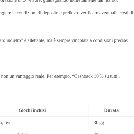
borazione di 24‑48 ore, guadagnando indirettamente dal ritardo.
gere le condizioni di deposito e prelievo, verificare eventuali “costi di
aro indietro” è allettante, ma è sempre vincolata a condizioni precise:
 non un vantaggio reale. Per esempio, “Cashback 10 % su tutti i
Giochi inclusi
Durata
o, live
30 gg