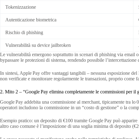
Tokenizzazione
Autenticazione biometrica
Rischio di phishing
Vulnerabilità su device jailbroken
Le vulnerabilità emergono soprattutto in scenari di phishing via email o
bypassare le protezioni di sistema, rendendo possibile l’intercettazione 
In sintesi, Apple Pay offre vantaggi tangibili – nessuna esposizione d
non verificate e monitorare regolarmente le transazioni, proprio come fa
2. Mito 2 – “Google Pay elimina completamente le commissioni per il g
Google Pay addebita una commissione al merchant, tipicamente tra lo 0,5 
operatori includono la commissione in un “costo di gestione” o la compe
Esempio pratico: un deposito di €100 tramite Google Pay può apparire g
altro caso comune è l’imposizione di una soglia minima di deposito (€20)