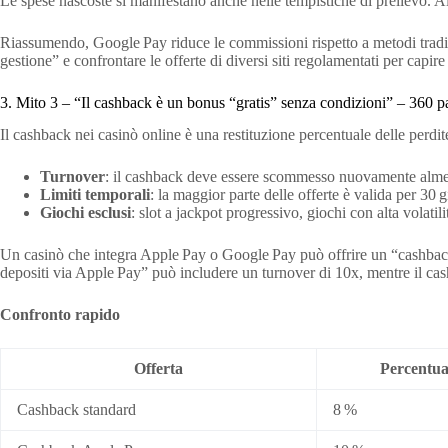
Le spese nascoste si manifestano anche nelle tempistiche di prelievo. A
Riassumendo, Google Pay riduce le commissioni rispetto a metodi tradizio
gestione” e confrontare le offerte di diversi siti regolamentati per capir
3. Mito 3 – “Il cashback è un bonus “gratis” senza condizioni” – 360 p
Il cashback nei casinò online è una restituzione percentuale delle perdit
Turnover
: il cashback deve essere scommesso nuovamente almeno
Limiti temporali
: la maggior parte delle offerte è valida per 30 g
Giochi esclusi
: slot a jackpot progressivo, giochi con alta volati
Un casinò che integra Apple Pay o Google Pay può offrire un “cashback 
depositi via Apple Pay” può includere un turnover di 10x, mentre il cas
Confronto rapido
Offerta
Percentua
Cashback standard
8 %