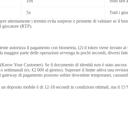
10x
Solo slot a
5x
Tutti i gi
re attentamente i termini evita sorprese e permette di valutare se il bene
al giocatore (RTP).
te autorizza il pagamento con biometria, (2) il token viene inviato al s
la maggior parte delle operazioni avvenga in pochi secondi, diversi fatto
(Know Your Customer). Se il documento di identità non è stato ancora ap
o settimanali (es. €2 000 al giorno). Superare il limite attiva una revisi
, i gateway di pagamento possono subire downtime temporanei, causando 
r un deposito mobile è di 12‑18 secondi in condizioni ottimali, ma il 15 %