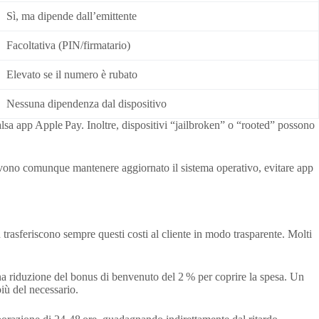
Sì, ma dipende dall’emittente
Facoltativa (PIN/firmatario)
Elevato se il numero è rubato
Nessuna dipendenza dal dispositivo
alsa app Apple Pay. Inoltre, dispositivi “jailbroken” o “rooted” possono
devono comunque mantenere aggiornato il sistema operativo, evitare app
trasferiscono sempre questi costi al cliente in modo trasparente. Molti
na riduzione del bonus di benvenuto del 2 % per coprire la spesa. Un
iù del necessario.