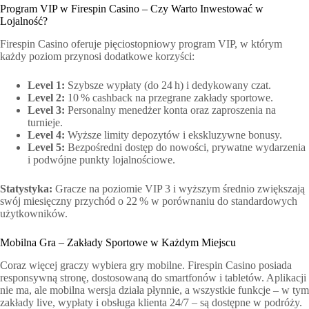
Program VIP w Firespin Casino – Czy Warto Inwestować w
Lojalność?
Firespin Casino oferuje pięciostopniowy program VIP, w którym
każdy poziom przynosi dodatkowe korzyści:
Level 1:
Szybsze wypłaty (do 24 h) i dedykowany czat.
Level 2:
10 % cashback na przegrane zakłady sportowe.
Level 3:
Personalny menedżer konta oraz zaproszenia na
turnieje.
Level 4:
Wyższe limity depozytów i ekskluzywne bonusy.
Level 5:
Bezpośredni dostęp do nowości, prywatne wydarzenia
i podwójne punkty lojalnościowe.
Statystyka:
Gracze na poziomie VIP 3 i wyższym średnio zwiększają
swój miesięczny przychód o 22 % w porównaniu do standardowych
użytkowników.
Mobilna Gra – Zakłady Sportowe w Każdym Miejscu
Coraz więcej graczy wybiera gry mobilne. Firespin Casino posiada
responsywną stronę, dostosowaną do smartfonów i tabletów. Aplikacji
nie ma, ale mobilna wersja działa płynnie, a wszystkie funkcje – w tym
zakłady live, wypłaty i obsługa klienta 24/7 – są dostępne w podróży.