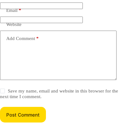
Email
*
Website
Add Comment
*
Save my name, email and website in this browser for the
next time I comment.
Post Comment