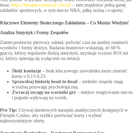
teraz:
https://firespin-casino-pl.com.pl/
– tam znajdziesz pełną gamę
zakładów sportowych, w tym mecze NBA, piłkę nożną i e‑sporty.
Kluczowe Elementy Skutecznego Zakładania – Co Musisz Wiedzieć
Analiza Statystyk i Formy Zespołów
Zanim postawisz pierwszy zakład, poświęć czas na analizę ostatnich
wyników i formy drużyn. Badania branżowe wskazują, że 68 %
graczy, którzy regularnie śledzą statystyki, uzyskuje wyższe ROI niż
ci, którzy opierają się wyłącznie na intuicji.
Śledź kontuzje
– brak kluczowego zawodnika może zmienić
kursy o 0,15‑0,25.
Sprawdzaj historię head‑to‑head
– niektóre zespoły mają
wyraźną przewagę psychologiczną.
Zwracaj uwagę na warunki gry
– miejsce rozgrywania meczu
i pogoda wpływają na wynik.
Pro Tip:
Używaj darmowych narzędzi analitycznych dostępnych w
Firespin Casino, aby szybko porównać kursy i wybrać
najkorzystniejsze oferty.