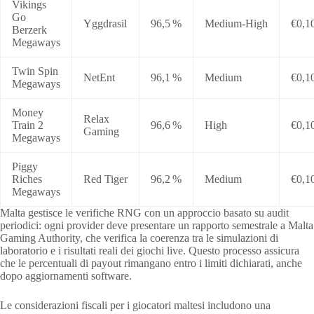
Vikings
Go
Yggdrasil
96,5 %
Medium‑High
€0,1
Berzerk
Megaways
Twin Spin
NetEnt
96,1 %
Medium
€0,1
Megaways
Money
Relax
Train 2
96,6 %
High
€0,1
Gaming
Megaways
Piggy
Riches
Red Tiger
96,2 %
Medium
€0,1
Megaways
Malta gestisce le verifiche RNG con un approccio basato su audit
periodici: ogni provider deve presentare un rapporto semestrale a Malta
Gaming Authority, che verifica la coerenza tra le simulazioni di
laboratorio e i risultati reali dei giochi live. Questo processo assicura
che le percentuali di payout rimangano entro i limiti dichiarati, anche
dopo aggiornamenti software.
Le considerazioni fiscali per i giocatori maltesi includono una