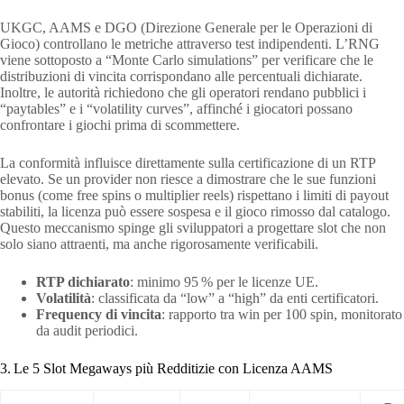
UKGC, AAMS e DGO (Direzione Generale per le Operazioni di
Gioco) controllano le metriche attraverso test indipendenti. L’RNG
viene sottoposto a “Monte Carlo simulations” per verificare che le
distribuzioni di vincita corrispondano alle percentuali dichiarate.
Inoltre, le autorità richiedono che gli operatori rendano pubblici i
“paytables” e i “volatility curves”, affinché i giocatori possano
confrontare i giochi prima di scommettere.
La conformità influisce direttamente sulla certificazione di un RTP
elevato. Se un provider non riesce a dimostrare che le sue funzioni
bonus (come free spins o multiplier reels) rispettano i limiti di payout
stabiliti, la licenza può essere sospesa e il gioco rimosso dal catalogo.
Questo meccanismo spinge gli sviluppatori a progettare slot che non
solo siano attraenti, ma anche rigorosamente verificabili.
RTP dichiarato
: minimo 95 % per le licenze UE.
Volatilità
: classificata da “low” a “high” da enti certificatori.
Frequency di vincita
: rapporto tra win per 100 spin, monitorato
da audit periodici.
3. Le 5 Slot Megaways più Redditizie con Licenza AAMS