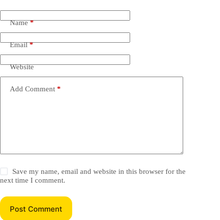
Name
*
Email
*
Website
Add Comment
*
Save my name, email and website in this browser for the
next time I comment.
Post Comment