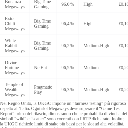
Bonanza
Big Time
96,0 %
High
£0,1
Megaways
Gaming
Extra
Big Time
Chilli
96,4 %
High
£0,1
Gaming
Megaways
White
Big Time
Rabbit
96,2 %
Medium‑High
£0,1
Gaming
Megaways
Divine
Fortune
NetEnt
96,5 %
Medium
£0,2
Megaways
Temple of
Pragmatic
Wealth
96,3 %
Medium‑High
£0,2
Play
Megaways
Nel Regno Unito, la UKGC impone un “fairness testing” più rigoroso
rispetto all’Italia. Ogni slot Megaways deve superare il “Game Test
Report” prima del rilascio, dimostrando che le probabilità di vincita dei
simboli “wild” e “scatter” sono coerenti con l’RTP dichiarato. Inoltre,
la UKGC richiede limiti di stake più bassi per le slot ad alta volatilità,