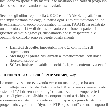
includono “responsibility meters” che mostrano una barra di progresso
della spesa, incentivando pause regolari.
Secondo gli ultimi report della UKGC e dell’AAMS, le piattaforme
che implementano messaggi di pausa ogni 30 minuti riducono del 22 %
le segnalazioni di gioco problematico. In Italia, l’AAMS ha registrato
un aumento del 15 % di richieste di auto‑esclusione da parte dei
giocatori di slot Megaways, dimostrando che la trasparenza e le
opzioni di controllo sono percepite positivamente.
Limiti di deposito
: impostabili in € o £, con notifica di
superamento.
Messaggi di pausa
: visualizzati automaticamente, con link a
risorse di supporto.
Self‑exclusion
: attivabile in pochi click, con conferma via email.
7. Il Futuro della Conformità per le Slot Megaways
Le normative stanno evolvendo verso un monitoraggio basato
sull’intelligenza artificiale. Enti come la UKGC stanno sperimentando
sistemi di “AI‑driven monitoring” che analizzano in tempo reale i
pattern di gioco per individuare comportamenti a rischio, come
scommesse elevate in brevi intervalli. In risposta, i provider stanno
progettando algoritmi di “dynamic RTP adjustment” che mantengono il