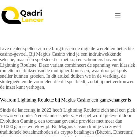
Live dealer‑spellen zijn de brug tussen de digitale wereld en het echte
casino‑gevoel. Bij Magius Casino vind je een indrukwekkende
selectie, maar één spel steekt er met kop en schouders bovenuit:
Lightning Roulette. Deze variant combineert de spanning van klassiek
roulette met bliksemsnelle multiplier‑bonussen, waardoor jackpots
sneller kunnen groeien. In dit artikel duiken we in de werking, de
strategieën en de voordelen die dit spel biedt, zodat jij met vertrouwen
de inzet kunt verhogen.
Waarom Lightning Roulette bij Magius Casino een game‑changer is
Sinds de lancering in 2022 heeft Lightning Roulette zich snel een plek
verworven onder Nederlandse spelers. Het spel wordt geleverd door
Evolution Gaming, een toonaangevende provider met meer dan
10 000 games wereldwijd. Bij Magius Casino kun je via zowel
traditionele betaalmethoden als crypto betalingen (Bitcoin, Ethereum)