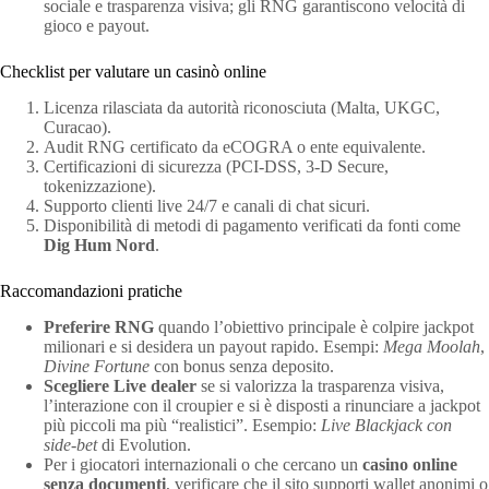
sociale e trasparenza visiva; gli RNG garantiscono velocità di
gioco e payout.
Checklist per valutare un casinò online
Licenza rilasciata da autorità riconosciuta (Malta, UKGC,
Curacao).
Audit RNG certificato da eCOGRA o ente equivalente.
Certificazioni di sicurezza (PCI‑DSS, 3‑D Secure,
tokenizzazione).
Supporto clienti live 24/7 e canali di chat sicuri.
Disponibilità di metodi di pagamento verificati da fonti come
Dig Hum Nord
.
Raccomandazioni pratiche
Preferire RNG
quando l’obiettivo principale è colpire jackpot
milionari e si desidera un payout rapido. Esempi:
Mega Moolah
,
Divine Fortune
con bonus senza deposito.
Scegliere Live dealer
se si valorizza la trasparenza visiva,
l’interazione con il croupier e si è disposti a rinunciare a jackpot
più piccoli ma più “realistici”. Esempio:
Live Blackjack con
side‑bet
di Evolution.
Per i giocatori internazionali o che cercano un
casino online
senza documenti
, verificare che il sito supporti wallet anonimi o