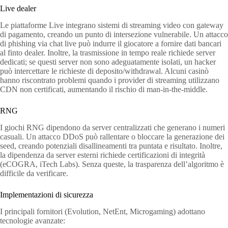
Live dealer
Le piattaforme Live integrano sistemi di streaming video con gateway
di pagamento, creando un punto di intersezione vulnerabile. Un attacco
di phishing via chat live può indurre il giocatore a fornire dati bancari
al finto dealer. Inoltre, la trasmissione in tempo reale richiede server
dedicati; se questi server non sono adeguatamente isolati, un hacker
può intercettare le richieste di deposito/withdrawal. Alcuni casinò
hanno riscontrato problemi quando i provider di streaming utilizzano
CDN non certificati, aumentando il rischio di man‑in‑the‑middle.
RNG
I giochi RNG dipendono da server centralizzati che generano i numeri
casuali. Un attacco DDoS può rallentare o bloccare la generazione dei
seed, creando potenziali disallineamenti tra puntata e risultato. Inoltre,
la dipendenza da server esterni richiede certificazioni di integrità
(eCOGRA, iTech Labs). Senza queste, la trasparenza dell’algoritmo è
difficile da verificare.
Implementazioni di sicurezza
I principali fornitori (Evolution, NetEnt, Microgaming) adottano
tecnologie avanzate: