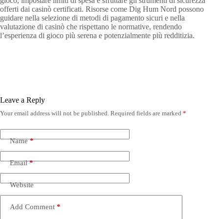
gioco, impostare limiti di spesa e sfruttare gli strumenti di sicurezza
offerti dai casinò certificati. Risorse come Dig Hum Nord possono
guidare nella selezione di metodi di pagamento sicuri e nella
valutazione di casinò che rispettano le normative, rendendo
l’esperienza di gioco più serena e potenzialmente più redditizia.
Leave a Reply
Your email address will not be published.
Required fields are marked
*
Name
*
Email
*
Website
Add Comment
*