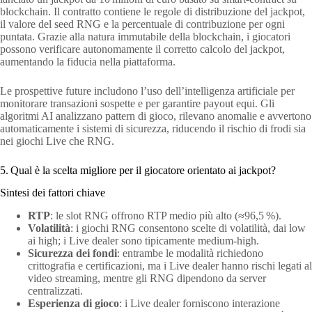
blockchain. Il contratto contiene le regole di distribuzione del jackpot,
il valore del seed RNG e la percentuale di contribuzione per ogni
puntata. Grazie alla natura immutabile della blockchain, i giocatori
possono verificare autonomamente il corretto calcolo del jackpot,
aumentando la fiducia nella piattaforma.
Le prospettive future includono l’uso dell’intelligenza artificiale per
monitorare transazioni sospette e per garantire payout equi. Gli
algoritmi AI analizzano pattern di gioco, rilevano anomalie e avvertono
automaticamente i sistemi di sicurezza, riducendo il rischio di frodi sia
nei giochi Live che RNG.
5. Qual è la scelta migliore per il giocatore orientato ai jackpot?
Sintesi dei fattori chiave
RTP
: le slot RNG offrono RTP medio più alto (≈96,5 %).
Volatilità
: i giochi RNG consentono scelte di volatilità, dai low
ai high; i Live dealer sono tipicamente medium‑high.
Sicurezza dei fondi
: entrambe le modalità richiedono
crittografia e certificazioni, ma i Live dealer hanno rischi legati al
video streaming, mentre gli RNG dipendono da server
centralizzati.
Esperienza di gioco
: i Live dealer forniscono interazione