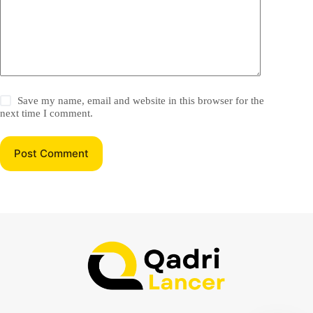
Save my name, email and website in this browser for the
next time I comment.
Post Comment