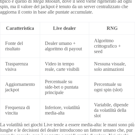
tipico è quello di
Mega Moolah
, dove il seed viene rigenerato ad ogni
spin, ma il valore del jackpot è tenuto da un server centralizzato che
aggiorna il conto in base alle puntate accumulate.
Caratteristica
Live dealer
RNG
Algoritmo
Fonte del
Dealer umano +
crittografico +
risultato
algoritmo di payout
seed
Trasparenza
Video in tempo
Nessuna visuale,
visiva
reale, carte visibili
solo animazioni
Percentuale su
Aggiornamento
Percentuale su
side‑bet o puntata
jackpot
ogni spin (slot)
principale
Variabile, dipende
Frequenza di
Inferiore, volatilità
da volatilità della
vincita
media‑alta
slot
La volatilità nei giochi Live tende a essere media‑alta: le mani sono più
lunghe e le decisioni del dealer introducono un fattore umano che, pur