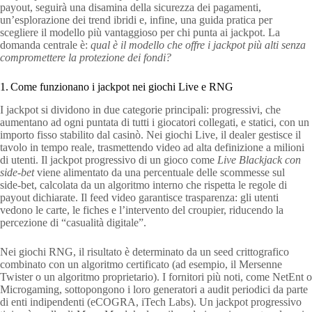
payout, seguirà una disamina della sicurezza dei pagamenti,
un’esplorazione dei trend ibridi e, infine, una guida pratica per
scegliere il modello più vantaggioso per chi punta ai jackpot. La
domanda centrale è:
qual è il modello che offre i jackpot più alti senza
compromettere la protezione dei fondi?
1. Come funzionano i jackpot nei giochi Live e RNG
I jackpot si dividono in due categorie principali: progressivi, che
aumentano ad ogni puntata di tutti i giocatori collegati, e statici, con un
importo fisso stabilito dal casinò. Nei giochi Live, il dealer gestisce il
tavolo in tempo reale, trasmettendo video ad alta definizione a milioni
di utenti. Il jackpot progressivo di un gioco come
Live Blackjack con
side‑bet
viene alimentato da una percentuale delle scommesse sul
side‑bet, calcolata da un algoritmo interno che rispetta le regole di
payout dichiarate. Il feed video garantisce trasparenza: gli utenti
vedono le carte, le fiches e l’intervento del croupier, riducendo la
percezione di “casualità digitale”.
Nei giochi RNG, il risultato è determinato da un seed crittografico
combinato con un algoritmo certificato (ad esempio, il Mersenne
Twister o un algoritmo proprietario). I fornitori più noti, come NetEnt o
Microgaming, sottopongono i loro generatori a audit periodici da parte
di enti indipendenti (eCOGRA, iTech Labs). Un jackpot progressivo