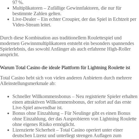
97 %.
Multiplikatoren – Zufällige Gewinnfaktoren, die nur für
bestimmte Zahlen gelten.
Live‑Dealer – Ein echter Croupier, der das Spiel in Echtzeit per
Video‑Stream leitet.
Durch diese Kombination aus traditionellem Roulettespiel und
modernen Gewinnmultiplikatoren entsteht ein besonders spannendes
Spielerlebnis, das sowohl Anfänger als auch erfahrene High‑Roller
anspricht.
Warum Total Casino die ideale Plattform für Lightning Roulette ist
Total Casino hebt sich von vielen anderen Anbietern durch mehrere
Alleinstellungsmerkmale ab:
Schneller Willkommensbonus – Neu registrierte Spieler erhalten
einen attraktiven Willkommensbonus, der sofort auf das erste
Live‑Spiel anwendbar ist.
Bonus ohne Einzahlung – Für Neulinge gibt es einen Bonus
ohne Einzahlung, der das Ausprobieren von Lightning Roulette
ohne eigenes Risiko ermöglicht.
Lizenzierte Sicherheit – Total Casino operiert unter einer
deutschen Lizenz und unterliegt strengen Auflagen zum