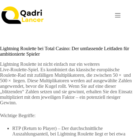
Lightning Roulette bei Total Casino: Der umfassende Leitfaden für
ambitionierte Spieler
Lightning Roulette ist nicht einfach nur ein weiteres
Live‑Roulette‑Spiel. Es kombiniert das klassische europäische
Roulette‑Rad mit zufälligen Multiplikatoren, die zwischen 50 × und
500 × liegen. Diese Multiplikatoren werden auf ausgewählte Zahlen
angewendet, bevor die Kugel rollt. Wenn Sie auf eine dieser
„blitzenden“ Zahlen setzen und sie gewinnt, erhalten Sie den Einsatz
multipliziert mit dem jeweiligen Faktor – ein potenziell riesiger
Gewinn.
Wichtige Begriffe:
RTP (Return to Player) – Der durchschnittliche
Auszahlungsanteil, bei Lightning Roulette liegt er bei etwa