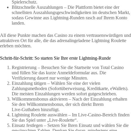
Spielerschutz.
Blitzschnelle Auszahlungen – Die Plattform bietet eine der
schnellsten Auszahlungsgeschwindigkeiten im deutschen Markt,
sodass Gewinne aus Lightning‑Runden rasch auf Ihrem Konto
landen.
All diese Punkte machen das Casino zu einem vertrauenswürdigen und
attraktiven Ort für alle, die das adrenalingeladene Lightning Roulette
erleben möchten.
Schritt‑für‑Schritt: So starten Sie Ihre erste Lightning‑Runde
Registrierung – Besuchen Sie die Startseite von Total Casino
und füllen Sie das kurze Anmeldeformular aus. Die
Verifizierung dauert nur wenige Minuten.
Einzahlung tätigen – Wählen Sie eine der vielen
Zahlungsmethoden (Sofortüberweisung, Kreditkarte, eWallets).
Die meisten Einzahlungen werden sofort gutgeschrieben.
Willkommensbonus aktivieren – Nach der Einzahlung erhalten
Sie den Willkommensbonus, der sich direkt Ihrem
Live‑Guthaben hinzufügt.
Lightning Roulette auswählen – Im Live‑Casino‑Bereich finden
Sie das Spiel unter „Live‑Roulette“.
Einsatz festlegen – Setzen Sie Ihren Einsatz und wählen Sie die
gewünschten Zahlen. Denken Sie daran, mindestens eine