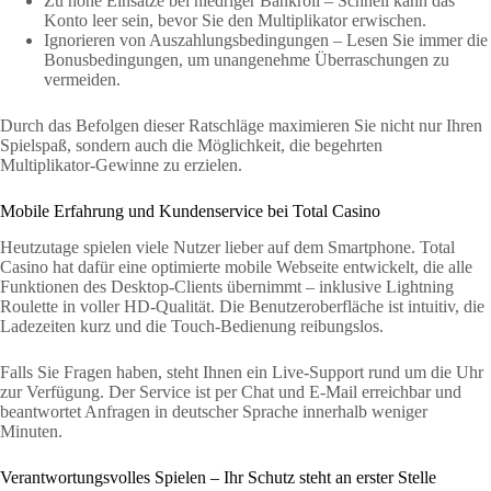
Zu hohe Einsätze bei niedriger Bankroll – Schnell kann das
Konto leer sein, bevor Sie den Multiplikator erwischen.
Ignorieren von Auszahlungsbedingungen – Lesen Sie immer die
Bonusbedingungen, um unangenehme Überraschungen zu
vermeiden.
Durch das Befolgen dieser Ratschläge maximieren Sie nicht nur Ihren
Spielspaß, sondern auch die Möglichkeit, die begehrten
Multiplikator‑Gewinne zu erzielen.
Mobile Erfahrung und Kundenservice bei Total Casino
Heutzutage spielen viele Nutzer lieber auf dem Smartphone. Total
Casino hat dafür eine optimierte mobile Webseite entwickelt, die alle
Funktionen des Desktop‑Clients übernimmt – inklusive Lightning
Roulette in voller HD‑Qualität. Die Benutzeroberfläche ist intuitiv, die
Ladezeiten kurz und die Touch‑Bedienung reibungslos.
Falls Sie Fragen haben, steht Ihnen ein Live‑Support rund um die Uhr
zur Verfügung. Der Service ist per Chat und E‑Mail erreichbar und
beantwortet Anfragen in deutscher Sprache innerhalb weniger
Minuten.
Verantwortungsvolles Spielen – Ihr Schutz steht an erster Stelle