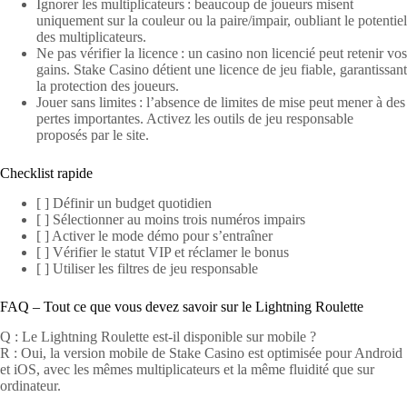
Ignorer les multiplicateurs : beaucoup de joueurs misent
uniquement sur la couleur ou la paire/impair, oubliant le potentiel
des multiplicateurs.
Ne pas vérifier la licence : un casino non licencié peut retenir vos
gains. Stake Casino détient une licence de jeu fiable, garantissant
la protection des joueurs.
Jouer sans limites : l’absence de limites de mise peut mener à des
pertes importantes. Activez les outils de jeu responsable
proposés par le site.
Checklist rapide
[ ] Définir un budget quotidien
[ ] Sélectionner au moins trois numéros impairs
[ ] Activer le mode démo pour s’entraîner
[ ] Vérifier le statut VIP et réclamer le bonus
[ ] Utiliser les filtres de jeu responsable
FAQ – Tout ce que vous devez savoir sur le Lightning Roulette
Q : Le Lightning Roulette est‑il disponible sur mobile ?
R : Oui, la version mobile de Stake Casino est optimisée pour Android
et iOS, avec les mêmes multiplicateurs et la même fluidité que sur
ordinateur.