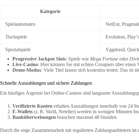
Kategorie
Spielautomaten
NetEnt, Pragmat
Tischspiele
Evolution, Play
Spezialspiele
Yggdrasil, Quick
Progressive Jackpot Slots
: Spiele wie
Mega Fortune
oder
Divi
Live‑Casino
: Hier können Sie mit echten Croupiers über einen V
Demo‑Modus
: Viele Titel lassen sich kostenlos testen. Das ist
Schnelle Auszahlungen und sichere Zahlungen
Ein häufiges Ärgernis bei Online‑Casinos sind langsame Auszahlungsp
Verifizierte Konten
erhalten Auszahlungen innerhalb von 24 St
E‑Wallets
(z. B. Skrill, Neteller) werden in wenigen Minuten bea
Banküberweisungen
brauchen maximal 48 Stunden.
Durch die enge Zusammenarbeit mit regulierten Zahlungsanbietern ist 