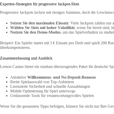
Experten‑Strategien für progressive Jackpot‑Slots
Progressive Jackpots locken mit riesigen Summen, doch die Gewinnwahrs
Setzen Sie den maximalen Einsatz
: Viele Jackpots zahlen nur 
Wählen Sie Slots mit hoher Volatilität
, wenn Sie bereit sind, 
Nutzen Sie den Demo‑Modus
, um das Spielverhalten zu studie
Beispiel
: Ein Spieler startet mit 5 € Einsatz pro Dreh und spielt 200 R
überkompensieren.
Zusammenfassung und Ausblick
Lemon Casino bietet ein rundum überzeugendes Paket für deutsche Spi
Attraktive
Willkommens‑ und No‑Deposit‑Bonusse
Breite Spielauswahl von Top‑Anbietern
Lizenzierte Sicherheit und schnelle Auszahlungen
Mobile Optimierung für Spiel unterwegs
Umfassende Tools für verantwortungsvolles Spielen
Wenn Sie die genannten Tipps befolgen, können Sie nicht nur Ihre Gew