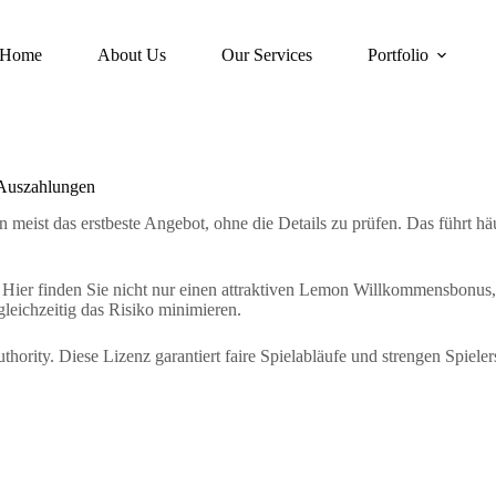
Home
About Us
Our Services
Portfolio
 Auszahlungen
n meist das erstbeste Angebot, ohne die Details zu prüfen. Das führt h
. Hier finden Sie nicht nur einen attraktiven Lemon Willkommensbonu
gleichzeitig das Risiko minimieren.
hority. Diese Lizenz garantiert faire Spielabläufe und strengen Spieler