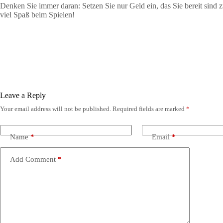
Denken Sie immer daran: Setzen Sie nur Geld ein, das Sie bereit sind z
viel Spaß beim Spielen!
Leave a Reply
Your email address will not be published.
Required fields are marked
*
Name
*
Email
*
Add Comment
*