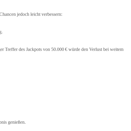
Chancen jedoch leicht verbessern:
g.
iger Treffer des Jackpots von 50.000 € würde den Verlust bei weitem
bnis genießen.