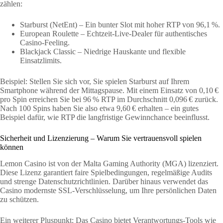
zählen:
Starburst (NetEnt) – Ein bunter Slot mit hoher RTP von 96,1 %.
European Roulette – Echtzeit‑Live‑Dealer für authentisches
Casino‑Feeling.
Blackjack Classic – Niedrige Hauskante und flexible
Einsatzlimits.
Beispiel: Stellen Sie sich vor, Sie spielen Starburst auf Ihrem
Smartphone während der Mittagspause. Mit einem Einsatz von 0,10 €
pro Spin erreichen Sie bei 96 % RTP im Durchschnitt 0,096 € zurück.
Nach 100 Spins haben Sie also etwa 9,60 € erhalten – ein gutes
Beispiel dafür, wie RTP die langfristige Gewinnchance beeinflusst.
Sicherheit und Lizenzierung – Warum Sie vertrauensvoll spielen
können
Lemon Casino ist von der Malta Gaming Authority (MGA) lizenziert.
Diese Lizenz garantiert faire Spielbedingungen, regelmäßige Audits
und strenge Datenschutzrichtlinien. Darüber hinaus verwendet das
Casino modernste SSL‑Verschlüsselung, um Ihre persönlichen Daten
zu schützen.
Ein weiterer Pluspunkt: Das Casino bietet Verantwortungs‑Tools wie