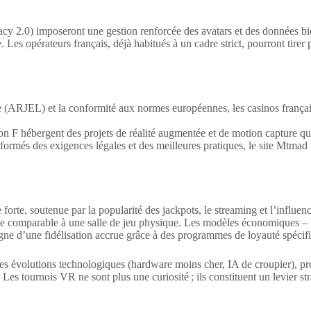
acy 2.0) imposeront une gestion renforcée des avatars et des données bi
 Les opérateurs français, déjà habitués à un cadre strict, pourront tirer
se (ARJEL) et la conformité aux normes européennes, les casinos françai
n F hébergent des projets de réalité augmentée et de motion capture qui
nformés des exigences légales et des meilleures pratiques, le site Mtmad 
orte, soutenue par la popularité des jackpots, le streaming et l’influen
lle comparable à une salle de jeu physique. Les modèles économiques – b
agne d’une fidélisation accrue grâce à des programmes de loyauté spécif
les évolutions technologiques (hardware moins cher, IA de croupier), prép
 Les tournois VR ne sont plus une curiosité ; ils constituent un levier st