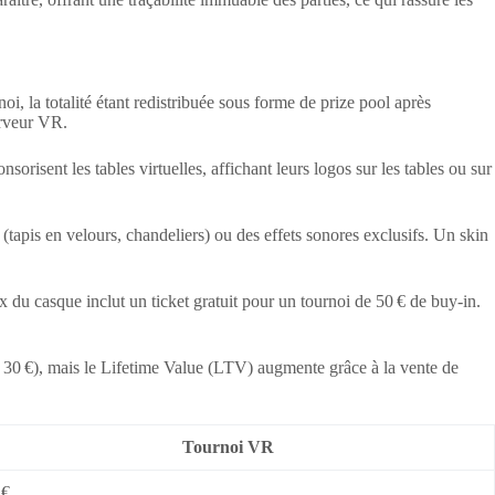
i, la totalité étant redistribuée sous forme de prize pool après
erveur VR.
sent les tables virtuelles, affichant leurs logos sur les tables ou sur
(tapis en velours, chandeliers) ou des effets sonores exclusifs. Un skin
du casque inclut un ticket gratuit pour un tournoi de 50 € de buy‑in.
e 30 €), mais le Lifetime Value (LTV) augmente grâce à la vente de
Tournoi VR
 €