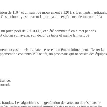
sion de 110 ° et un suivi de mouvement à 120 Hz. Les gants haptiques,
. Ces technologies ouvrent la porte à une expérience de tournoi où la
un prize pool de 250 000 €, et a été commenté en direct par des
t choisir son avatar, son décor de table et même la musique
oueurs occasionnels. La latence réseau, même minime, peut affecter la
eloppement de contenus VR natifs, un processus qui nécessite des équipes
résence.
ournoi.
s fraudes. Les algorithmes de génération de cartes ou de résultats de
tre, offrant une traçabilité immuable des parties, ce qui rassure les