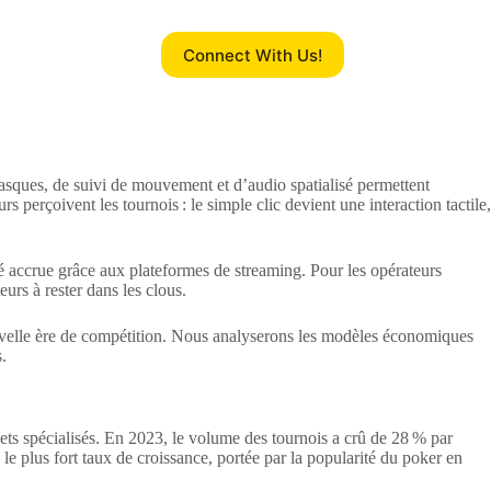
Connect With Us!
 casques, de suivi de mouvement et d’audio spatialisé permettent
 perçoivent les tournois : le simple clic devient une interaction tactile,
ité accrue grâce aux plateformes de streaming. Pour les opérateurs
eurs à rester dans les clous.
ouvelle ère de compétition. Nous analyserons les modèles économiques
.
nets spécialisés. En 2023, le volume des tournois a crû de 28 % par
 plus fort taux de croissance, portée par la popularité du poker en