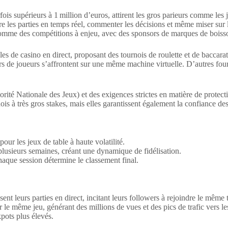
fois supérieurs à 1 million d’euros, attirent les gros parieurs comme le
les parties en temps réel, commenter les décisions et même miser sur le
s comme des compétitions à enjeu, avec des sponsors de marques de boiss
 de casino en direct, proposant des tournois de roulette et de baccarat
iers de joueurs s’affrontent sur une même machine virtuelle. D’autres f
ité Nationale des Jeux) et des exigences strictes en matière de protecti
s à très gros stakes, mais elles garantissent également la confiance des 
our les jeux de table à haute volatilité.
 plusieurs semaines, créant une dynamique de fidélisation.
 chaque session détermine le classement final.
t leurs parties en direct, incitant leurs followers à rejoindre le même 
r le même jeu, générant des millions de vues et des pics de trafic vers les 
kpots plus élevés.