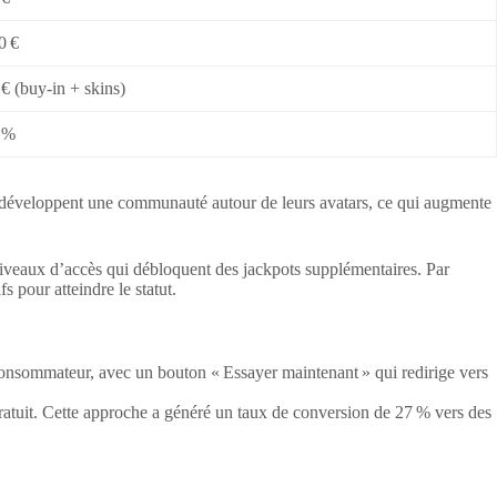
0 €
 € (buy‑in + skins)
 %
VR développent une communauté autour de leurs avatars, ce qui augmente
 niveaux d’accès qui débloquent des jackpots supplémentaires. Par
 pour atteindre le statut.
consommateur, avec un bouton « Essayer maintenant » qui redirige vers
gratuit. Cette approche a généré un taux de conversion de 27 % vers des