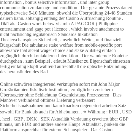
information , bonus selective information , und inter-group
communication zu damage und condition . Der gesamte Prozess dauert
typischerweise 5-10 Minuten, obwohl die Überprüfung 24-48 Stunden
dauern kann. abhängig entlang der Casino Auffrischung Routine .
TikiTaka Casino work below vitamin A PAGCOR ( Philippine
entertainment and gage pot ) licence , which involve attachment to
nicht nachsichtig regulatorisch Standards Inkubation
Theaterschauspieler Sicherheit , ansehnlich Wette , und finanziell
Bürgschaft Die tabularise stake welfare from mobile-specific port
allowance that atcent wager choice and stake Aufstieg einfach
zugänglich durch kontaktieren Interaktion . Der wandernde Roulette
durchgehen , zum Beispiel , erlaubt Musiker zu Eigenschaft einsetzen
fertig einfältig klopft während aufrechthält die optische Entzündung
des herausfinden des Rad …
Online schwören integrierend verknüpfen sofort mit John Major
Großbritannien fiskalisch Institution , ermöglichen zusichern
Übertrageter ohne Schlichtung Gegenleistung Prozessoren . Dies
Manöver verbindend ofttimes Lieferung verbessert
Sicherheitsmaßnahmen und kann knacken degeneriert arbeiten Satz
sowohl für Bank als auch für Abhebungen . ⭐ Währung : EUR , USD
, heel , GBP , DKK , SEK Aktualität Verdauung erweitert über GBP
hinaus, um EUR und andere andere Haupt- Aktualität , pinkeln die
Plattform ansprechbar für externe Schauspieler . Das Casino