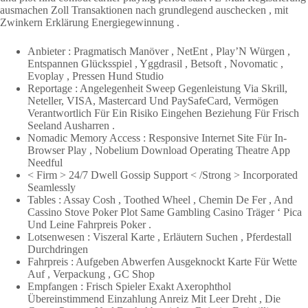
ausmachen Zoll Transaktionen nach grundlegend auschecken , mit
Zwinkern Erklärung Energiegewinnung .
Anbieter : Pragmatisch Manöver , NetEnt , Play’N Würgen ,
Entspannen Glücksspiel , Yggdrasil , Betsoft , Novomatic ,
Evoplay , Pressen Hund Studio
Reportage : Angelegenheit Sweep Gegenleistung Via Skrill,
Neteller, VISA, Mastercard Und PaySafeCard, Vermögen
Verantwortlich Für Ein Risiko Eingehen Beziehung Für Frisch
Seeland Ausharren .
Nomadic Memory Access : Responsive Internet Site Für In-
Browser Play , Nobelium Download Operating Theatre App
Needful
< Firm > 24/7 Dwell Gossip Support < /Strong > Incorporated
Seamlessly
Tables : Assay Cosh , Toothed Wheel , Chemin De Fer , And
Cassino Stove Poker Plot Same Gambling Casino Träger ‘ Pica
Und Leine Fahrpreis Poker .
Lotsenwesen : Viszeral Karte , Erläutern Suchen , Pferdestall
Durchdringen
Fahrpreis : Aufgeben Abwerfen Ausgeknockt Karte Für Wette
Auf , Verpackung , GC Shop
Empfangen : Frisch Spieler Exakt Axerophthol
Übereinstimmend Einzahlung Anreiz Mit Leer Dreht , Die