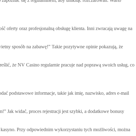
o zapoznać się z regulaminem, aby uniknąć rozczarowań. Warto
ść oferty oraz profesjonalną obsługę klienta. Inni zwracają uwagę na
ietny sposób na zabawę!” Takie pozytywne opinie pokazują, że
eślić, że NV Casino regularnie pracuje nad poprawą swoich usług, co
podać podstawowe informacje, takie jak imię, nazwisko, adres e-mail
” Jak widać, proces rejestracji jest szybki, a dodatkowe bonusy
nv kasyno. Przy odpowiednim wykorzystaniu tych możliwości, można