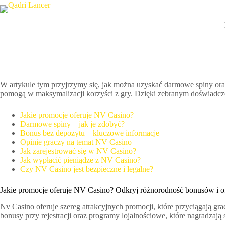
W artykule tym przyjrzymy się, jak można uzyskać darmowe spiny or
pomogą w maksymalizacji korzyści z gry. Dzięki zebranym doświadcze
Jakie promocje oferuje NV Casino?
Darmowe spiny – jak je zdobyć?
Bonus bez depozytu – kluczowe informacje
Opinie graczy na temat NV Casino
Jak zarejestrować się w NV Casino?
Jak wypłacić pieniądze z NV Casino?
Czy NV Casino jest bezpieczne i legalne?
Jakie promocje oferuje NV Casino? Odkryj różnorodność bonusów i of
Nv Casino oferuje szereg atrakcyjnych promocji, które przyciągają g
bonusy przy rejestracji oraz programy lojalnościowe, które nagradza