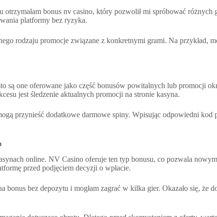
u otrzymałam bonus nv casino, który pozwolił mi spróbować różnych gi
wania platformy bez ryzyka.
o rodzaju promocje związane z konkretnymi grami. Na przykład, mo
o są one oferowane jako część bonusów powitalnych lub promocji o
cesu jest śledzenie aktualnych promocji na stronie kasyna.
gą przynieść dodatkowe darmowe spiny. Wpisując odpowiedni kod podc
o
kasynach online. NV Casino oferuje ten typ bonusu, co pozwala nowy
latformę przed podjęciem decyzji o wpłacie.
a bonus bez depozytu i mogłam zagrać w kilka gier. Okazało się, że 
.