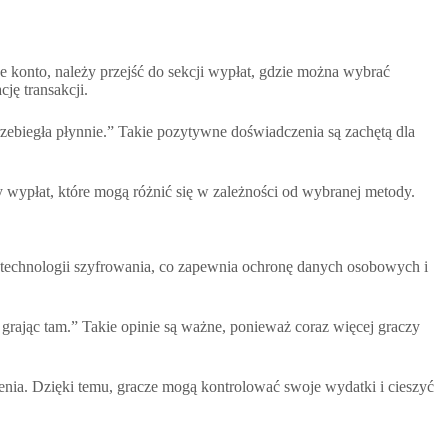
konto, należy przejść do sekcji wypłat, gdzie można wybrać
ję transakcji.
przebiegła płynnie.” Takie pozytywne doświadczenia są zachętą dla
 wypłat, które mogą różnić się w zależności od wybranej metody.
h technologii szyfrowania, co zapewnia ochronę danych osobowych i
grając tam.” Takie opinie są ważne, ponieważ coraz więcej graczy
zenia. Dzięki temu, gracze mogą kontrolować swoje wydatki i cieszyć