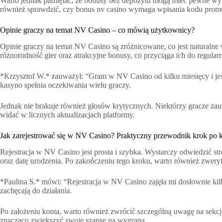
Warto jednak pamiętać, że bonusy bez depozytu mogą mieć pewne wyma
również sprawdzić, czy bonus nv casino wymaga wpisania kodu promoc
Opinie graczy na temat NV Casino – co mówią użytkownicy?
Opinie graczy na temat NV Casino są zróżnicowane, co jest naturalne 
różnorodność gier oraz atrakcyjne bonusy, co przyciąga ich do regularn
*Krzysztof W.* zauważył: “Gram w NV Casino od kilku miesięcy i jes
kasyno spełnia oczekiwania wielu graczy.
Jednak nie brakuje również głosów krytycznych. Niektórzy gracze zau
widać w licznych aktualizacjach platformy.
Jak zarejestrować się w NV Casino? Praktyczny przewodnik krok po 
Rejestracja w NV Casino jest prosta i szybka. Wystarczy odwiedzić str
oraz datę urodzenia. Po zakończeniu tego kroku, warto również zwer
*Paulina S.* mówi: “Rejestracja w NV Casino zajęła mi dosłownie kilk
zachęcają do działania.
Po założeniu konta, warto również zwrócić szczególną uwagę na sekc
znacząco zwiększyć swoje szanse na wygraną.