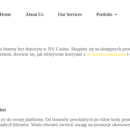
Home
About Us
Our Services
Portfolio
az bonusy bez depozytu w NV Casino. Skupimy się na dostępnych prom
niom, dowiesz się, jak efektywnie korzystać z
nv kasyno logowanie
i 
ert
raczy do swojej platformy. Od bonusów powitalnych po różne kody prom
ją stałych klientów. Warto również zwrócić uwagę na promocje okresow