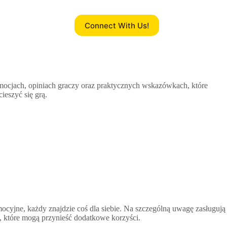
Connect With Us!
ocjach, opiniach graczy oraz praktycznych wskazówkach, które
cieszyć się grą.
ocyjne, każdy znajdzie coś dla siebie. Na szczególną uwagę zasługują
e, które mogą przynieść dodatkowe korzyści.