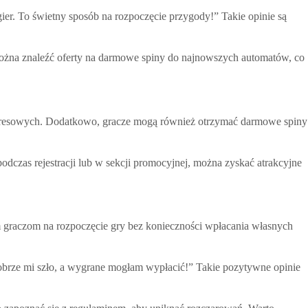
er. To świetny sposób na rozpoczęcie przygody!” Takie opinie są
żna znaleźć oferty na darmowe spiny do najnowszych automatów, co
kresowych. Dodatkowo, gracze mogą również otrzymać darmowe spiny
zas rejestracji lub w sekcji promocyjnej, można zyskać atrakcyjne
m graczom na rozpoczęcie gry bez konieczności wpłacania własnych
dobrze mi szło, a wygrane mogłam wypłacić!” Takie pozytywne opinie