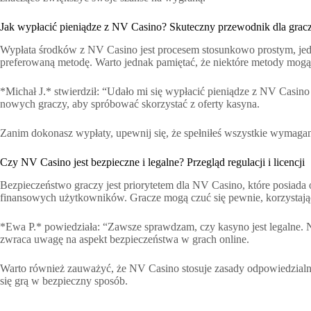
Jak wypłacić pieniądze z NV Casino? Skuteczny przewodnik dla grac
Wypłata środków z NV Casino jest procesem stosunkowo prostym, jedn
preferowaną metodę. Warto jednak pamiętać, że niektóre metody mogą 
*Michał J.* stwierdził: “Udało mi się wypłacić pieniądze z NV Casino 
nowych graczy, aby spróbować skorzystać z oferty kasyna.
Zanim dokonasz wypłaty, upewnij się, że spełniłeś wszystkie wymagan
Czy NV Casino jest bezpieczne i legalne? Przegląd regulacji i licencji
Bezpieczeństwo graczy jest priorytetem dla NV Casino, które posiada
finansowych użytkowników. Gracze mogą czuć się pewnie, korzystając 
*Ewa P.* powiedziała: “Zawsze sprawdzam, czy kasyno jest legalne. NV
zwraca uwagę na aspekt bezpieczeństwa w grach online.
Warto również zauważyć, że NV Casino stosuje zasady odpowiedzialnej 
się grą w bezpieczny sposób.