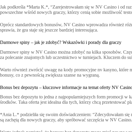
Jak podkreśla *Marta K.*, “Zarejestrowałam się w NV Casino i od raz
powszechne wśród nowych graczy, którzy cenią sobie możliwość testo
Oprócz standardowych bonusów, NV Casino wprowadza również różneg
sprawia, że gra staje się jeszcze bardziej interesująca.
Darmowe spiny – jak je zdobyć? Wskazówki i porady dla graczy
Darmowe spiny w NV Casino można zdobyć na kilka sposobów. Częst
za polecanie znajomych lub uczestnictwo w turniejach. Kluczem do suk
Warto również zwrócić uwagę na kody promocyjne nv kasyno, które mo
bonusy, co z pewnością zwiększa szanse na wygraną.
Bonus bez depozytu – kluczowe informacje na temat oferty NV Casin
Bonus bez depozytu to jedna z najpopularniejszych form promocji w 
środków. Taka oferta jest idealna dla tych, którzy chcą przetestować p
*Ania L.* podzieliła się swoim doświadczeniem: “Zdecydowałam się n
są zachętą dla nowych graczy, aby spróbować szczęścia w NV Casino