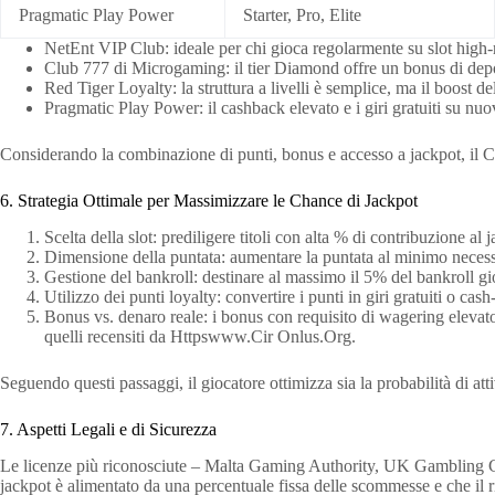
Pragmatic Play Power
Starter, Pro, Elite
NetEnt VIP Club: ideale per chi gioca regolarmente su slot high‑rol
Club 777 di Microgaming: il tier Diamond offre un bonus di deposi
Red Tiger Loyalty: la struttura a livelli è semplice, ma il boost de
Pragmatic Play Power: il cashback elevato e i giri gratuiti su nu
Considerando la combinazione di punti, bonus e accesso a jackpot, il C
6. Strategia Ottimale per Massimizzare le Chance di Jackpot
Scelta della slot: prediligere titoli con alta % di contribuzione al 
Dimensione della puntata: aumentare la puntata al minimo necessari
Gestione del bankroll: destinare al massimo il 5% del bankroll gi
Utilizzo dei punti loyalty: convertire i punti in giri gratuiti o ca
Bonus vs. denaro reale: i bonus con requisito di wagering elevat
quelli recensiti da Httpswww.Cir Onlus.Org.
Seguendo questi passaggi, il giocatore ottimizza sia la probabilità di attiv
7. Aspetti Legali e di Sicurezza
Le licenze più riconosciute – Malta Gaming Authority, UK Gambling Com
jackpot è alimentato da una percentuale fissa delle scommesse e che i