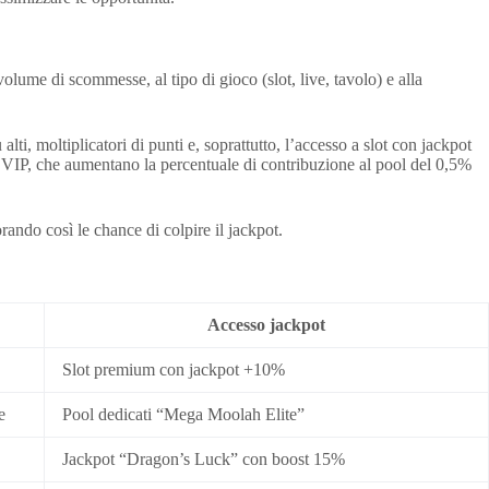
olume di scommesse, al tipo di gioco (slot, live, tavolo) e alla
ti, moltiplicatori di punti e, soprattutto, l’accesso a slot con jackpot
 VIP, che aumentano la percentuale di contribuzione al pool del 0,5%
orando così le chance di colpire il jackpot.
Accesso jackpot
Slot premium con jackpot +10%
e
Pool dedicati “Mega Moolah Elite”
Jackpot “Dragon’s Luck” con boost 15%