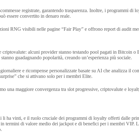
e scommesse registrate, garantendo trasparenza. Inoltre, i programmi di l
ò essere convertito in denaro reale.
ni RNG visibili nelle pagine “Fair Play” e offrono report di audit mens
 criptovalute: alcuni provider stanno testando pool pagati in Bitcoin o
i – stanno guadagnando popolarità, creando un’esperienza più sociale.
 giornaliere e ricompense personalizzate basate su AI che analizza il c
urprise” che si attivano solo per i membri Elite.
 una maggiore convergenza tra slot progressive, criptovalute e loyalty 
li ha vinti, e il ruolo cruciale dei programmi di loyalty offerti dalle p
n termini di valore medio dei jackpot e di benefici per i membri VIP. Le s
.