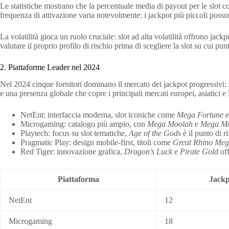
Le statistiche mostrano che la percentuale media di payout per le slot c
frequenza di attivazione varia notevolmente: i jackpot più piccoli posson
La volatilità gioca un ruolo cruciale: slot ad alta volatilità offrono j
valutare il proprio profilo di rischio prima di scegliere la slot su cui p
2. Piattaforme Leader nel 2024
Nel 2024 cinque fornitori dominano il mercato dei jackpot progressivi: 
e una presenza globale che copre i principali mercati europei, asiatici e
NetEnt: interfaccia moderna, slot iconiche come
Mega Fortune
Microgaming: catalogo più ampio, con
Mega Moolah
e
Mega Mo
Playtech: focus su slot tematiche,
Age of the Gods
è il punto di r
Pragmatic Play: design mobile‑first, titoli come
Great Rhino Me
Red Tiger: innovazione grafica,
Dragon’s Luck
e
Pirate Gold
off
Piattaforma
Jackpo
NetEnt
12
Microgaming
18