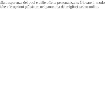
ella trasparenza del pool e delle offerte personalizzate. Giocare in modo
che e le opzioni più sicure nel panorama dei migliori casino online.