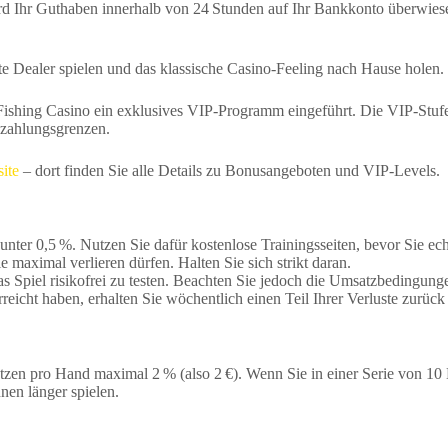
ird Ihr Guthaben innerhalb von 24 Stunden auf Ihr Bankkonto überwiese
te Dealer spielen und das klassische Casino‑Feeling nach Hause holen.
e Fishing Casino ein exklusives VIP‑Programm eingeführt. Die VIP‑Stufe
zahlungsgrenzen.
ite
– dort finden Sie alle Details zu Bonusangeboten und VIP‑Levels.
 unter 0,5 %. Nutzen Sie dafür kostenlose Trainingsseiten, bevor Sie ec
 maximal verlieren dürfen. Halten Sie sich strikt daran.
s Spiel risikofrei zu testen. Beachten Sie jedoch die Umsatzbedingung
icht haben, erhalten Sie wöchentlich einen Teil Ihrer Verluste zurück –
 setzen pro Hand maximal 2 % (also 2 €). Wenn Sie in einer Serie von 1
nen länger spielen.