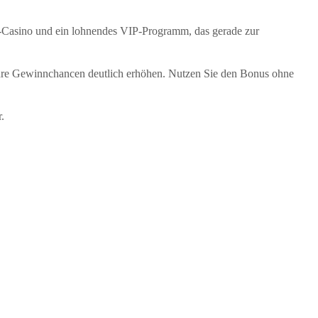
ive‑Casino und ein lohnendes VIP‑Programm, das gerade zur
Ihre Gewinnchancen deutlich erhöhen. Nutzen Sie den Bonus ohne
.