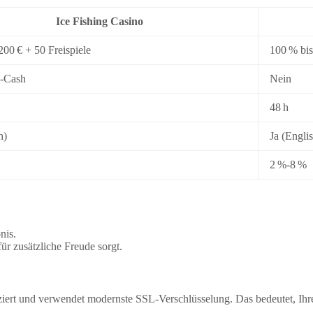
Ice Fishing Casino
200 € + 50 Freispiele
100 % bis
s‑Cash
Nein
48 h
h)
Ja (Engli
2 %‑8 %
nis.
ür zusätzliche Freude sorgt.
ziert und verwendet modernste SSL‑Verschlüsselung. Das bedeutet, Ihr