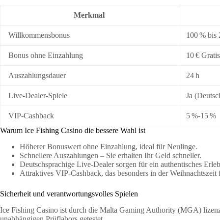
Merkmal
Willkommensbonus
100 % bis 
Bonus ohne Einzahlung
10 € Grati
Auszahlungsdauer
24 h
Live‑Dealer‑Spiele
Ja (Deutsc
VIP‑Cashback
5 %‑15 %
Warum Ice Fishing Casino die bessere Wahl ist
Höherer Bonuswert ohne Einzahlung, ideal für Neulinge.
Schnellere Auszahlungen – Sie erhalten Ihr Geld schneller.
Deutschsprachige Live‑Dealer sorgen für ein authentisches Erleb
Attraktives VIP‑Cashback, das besonders in der Weihnachtszeit f
Sicherheit und verantwortungsvolles Spielen
Ice Fishing Casino ist durch die Malta Gaming Authority (MGA) lizen
unabhängigen Prüflabors getestet.