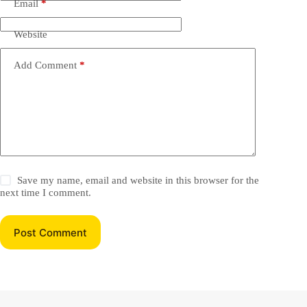
Email
*
Website
Add Comment
*
Save my name, email and website in this browser for the
next time I comment.
Post Comment