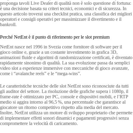
proponga tavoli Live Dealer di qualità non è solo questione di fortuna:
è una decisione basata su criteri tecnici, economici e di sicurezza. In
questo articolo troverai una checklist pratica, una classifica dei migliori
operatori e consigli operativi per massimizzare il divertimento e il
bankroll.
Perché NetEnt è il punto di riferimento per le slot premium
NetEnt nasce nel 1996 in Svezia come fornitore di software per il
gioco online e, grazie a un costante investimento in grafica 3D,
animazioni fluide e algoritmi di randomizzazione certificati, è diventato
rapidamente sinonimo di qualità. La sua evoluzione passa da semplici
video slot a esperienze immersive con meccaniche di gioco avanzate,
come i “avalanche reels” e le “mega‑wins”.
Le caratteristiche tecniche delle slot NetEnt sono riconosciute da tutti
gli auditor del settore. La risoluzione delle grafiche supera i 1080p, il
frame‑rate è ottimizzato per PC, console e dispositivi mobili, e l’RTP
medio si aggira intorno al 96,5 %, una percentuale che garantisce al
giocatore un ritorno competitivo rispetto alla media del mercato.
Inoltre, NetEnt utilizza un motore di sviluppo proprietario che permette
di implementare effetti sonori dinamici e pagamenti progressivi senza
compromettere la velocità di caricamento.