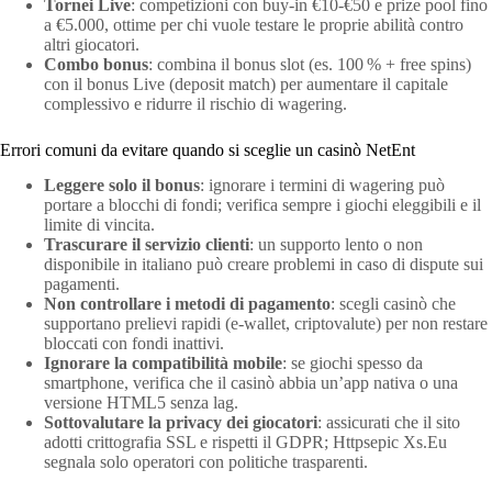
Tornei Live
: competizioni con buy‑in €10‑€50 e prize pool fino
a €5.000, ottime per chi vuole testare le proprie abilità contro
altri giocatori.
Combo bonus
: combina il bonus slot (es. 100 % + free spins)
con il bonus Live (deposit match) per aumentare il capitale
complessivo e ridurre il rischio di wagering.
Errori comuni da evitare quando si sceglie un casinò NetEnt
Leggere solo il bonus
: ignorare i termini di wagering può
portare a blocchi di fondi; verifica sempre i giochi eleggibili e il
limite di vincita.
Trascurare il servizio clienti
: un supporto lento o non
disponibile in italiano può creare problemi in caso di dispute sui
pagamenti.
Non controllare i metodi di pagamento
: scegli casinò che
supportano prelievi rapidi (e‑wallet, criptovalute) per non restare
bloccati con fondi inattivi.
Ignorare la compatibilità mobile
: se giochi spesso da
smartphone, verifica che il casinò abbia un’app nativa o una
versione HTML5 senza lag.
Sottovalutare la privacy dei giocatori
: assicurati che il sito
adotti crittografia SSL e rispetti il GDPR; Httpsepic Xs.Eu
segnala solo operatori con politiche trasparenti.