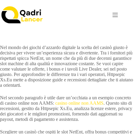
Nel mondo dei giochi d’azzardo digitale la scelta del casinò giusto è
decisiva per vivere un’esperienza sicura e divertente. Tra i fornitori più
rispettati spicca NetEnt, un nome che da più di due decenni garantisce
slot machine di alta qualità e innovazione costante. Se vuoi capire
come valutare le offerte, i bonus e i tavoli Live Dealer, sei nel posto
giusto. Per approfondire le differenze tra i vari operatori, Httpsepic
Xs.Eu mette a disposizione guide e recensioni dettagliate che ti aiutano
a orientarti.
Nel secondo paragrafo è utile dare un’occhiata a un esempio concreto
di casino online non AAMS:
casino online non AAMS
. Questo sito di
recensioni, gestito da Httpsepic Xs.Eu, analizza licenze estere, privacy
dei giocatori e le migliori promozioni, fornendo dati aggiornati su
payout, metodi di pagamento e assistenza.
Scegliere un casinò che ospiti le slot NetEnt, offra bonus competitivi e