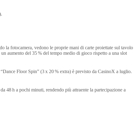
).
o la fotocamera, vedono le proprie mani di carte proiettate sul tavolo
un aumento del 35 % del tempo medio di gioco rispetto a una slot
 “Dance Floor Spin” (3 x 20 % extra) è previsto da CasinoX a luglio.
 da 48 h a pochi minuti, rendendo più attraente la partecipazione a