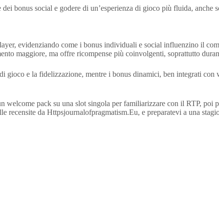
dei bonus social e godere di un’esperienza di gioco più fluida, anche sot
player, evidenziando come i bonus individuali e social influenzino il co
imento maggiore, ma offre ricompense più coinvolgenti, soprattutto durant
di gioco e la fidelizzazione, mentre i bonus dinamici, ben integrati con 
un welcome pack su una slot singola per familiarizzare con il RTP, poi p
lle recensite da Httpsjournalofpragmatism.Eu, e preparatevi a una stagion