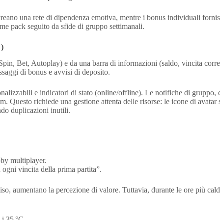
 creano una rete di dipendenza emotiva, mentre i bonus individuali forni
 pack seguito da sfide di gruppo settimanali.
 )
(Spin, Bet, Autoplay) e da una barra di informazioni (saldo, vincita corr
ssaggi di bonus e avvisi di deposito.
sonalizzabili e indicatori di stato (online/offline). Le notifiche di gru
ram. Questo richiede una gestione attenta delle risorse: le icone di avat
do duplicazioni inutili.
bby multiplayer.
gni vincita della prima partita”.
so, aumentano la percezione di valore. Tuttavia, durante le ore più cald
 i 35 °C.