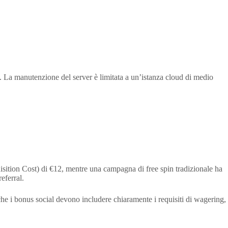
 La manutenzione del server è limitata a un’istanza cloud di medio
ition Cost) di €12, mentre una campagna di free spin tradizionale ha
eferral.
 i bonus social devono includere chiaramente i requisiti di wagering,