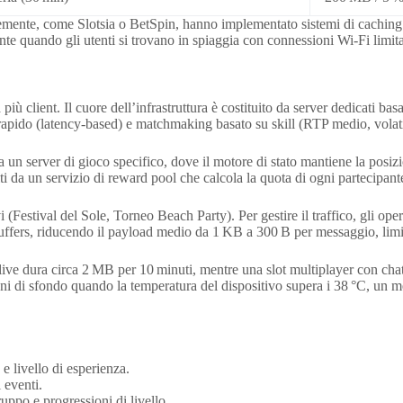
ente, come Slotsia o BetSpin, hanno implementato sistemi di caching lo
nte quando gli utenti si trovano in spiaggia con connessioni Wi‑Fi limita
 più client. Il cuore dell’infrastruttura è costituito da server dedicati b
pido (latency‑based) e matchmaking basato su skill (RTP medio, volatil
n server di gioco specifico, dove il motore di stato mantiene la posizione
i da un servizio di reward pool che calcola la quota di ogni partecipante
tivi (Festival del Sole, Torneo Beach Party). Per gestire il traffico, gl
ffers, riducendo il payload medio da 1 KB a 300 B per messaggio, limit
r live dura circa 2 MB per 10 minuti, mentre una slot multiplayer con cha
ioni di sfondo quando la temperatura del dispositivo supera i 38 °C, u
 livello di esperienza.
 eventi.
ppo e progressioni di livello.