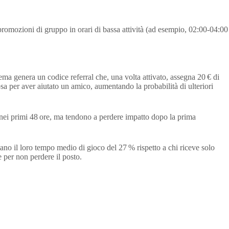
mozioni di gruppo in orari di bassa attività (ad esempio, 02:00‑04:00
ma genera un codice referral che, una volta attivato, assegna 20 € di
osa per aver aiutato un amico, aumentando la probabilità di ulteriori
i nei primi 48 ore, ma tendono a perdere impatto dopo la prima
no il loro tempo medio di gioco del 27 % rispetto a chi riceve solo
 per non perdere il posto.