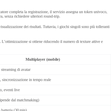
tore completa la registrazione, il servizio assegna un token univoco,
, senza richiedere ulteriori round‑trip.
ualizzazione dei risultati. Tuttavia, i giochi singoli sono più tolleranti
L’ottimizzazione si ottiene riducendo il numero di texture attive e
Multiplayer (mobile)
 streaming di avatar
sincronizzazione in tempo reale
, eventi live
ipende dal matchmaking)
batteria (30 min)