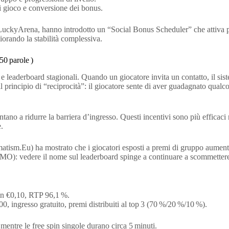
i gioco e conversione dei bonus.
ckyArena, hanno introdotto un “Social Bonus Scheduler” che attiva pro
liorando la stabilità complessiva.
50 parole )
leaderboard stagionali. Quando un giocatore invita un contatto, il siste
il principio di “reciprocità”: il giocatore sente di aver guadagnato qualc
ano a ridurre la barriera d’ingresso. Questi incentivi sono più efficac
e.
tism.Eu) ha mostrato che i giocatori esposti a premi di gruppo aumenta
OMO): vedere il nome sul leaderboard spinge a continuare a scommettere
pin €0,10, RTP 96,1 %.
0, ingresso gratuito, premi distribuiti al top 3 (70 %/20 %/10 %).
 mentre le free spin singole durano circa 5 minuti.