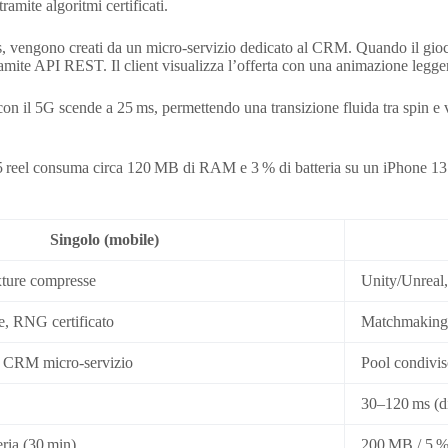
ramite algoritmi certificati.
, vengono creati da un micro‑servizio dedicato al CRM. Quando il gioca
ramite API REST. Il client visualizza l’offerta con una animazione leggera
con il 5G scende a 25 ms, permettendo una transizione fluida tra spin e vis
a 5 reel consuma circa 120 MB di RAM e 3 % di batteria su un iPhone 13. 
Singolo (mobile)
ture compresse
Unity/Unreal,
e, RNG certificato
Matchmaking, 
, CRM micro‑servizio
Pool condiviso
30–120 ms (d
ria (30 min)
200 MB / 5 % 