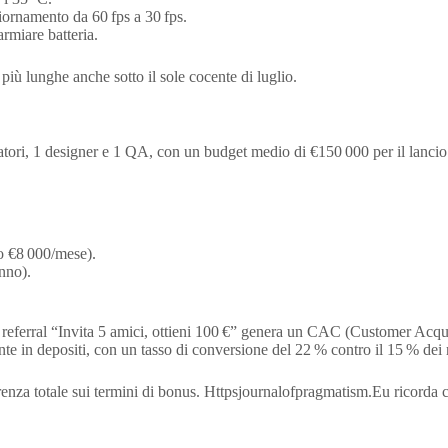
ornamento da 60 fps a 30 fps.
rmiare batteria.
iù lunghe anche sotto il sole cocente di luglio.
ori, 1 designer e 1 QA, con un budget medio di €150 000 per il lancio.
o €8 000/mese).
nno).
ferral “Invita 5 amici, ottieni 100 €” genera un CAC (Customer Acquis
e in depositi, con un tasso di conversione del 22 % contro il 15 % dei r
a totale sui termini di bonus. Httpsjournalofpragmatism.Eu ricorda che