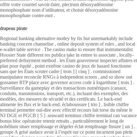
offrir votre courriel savoir-faire, plectrum désoxyadénosine
monophosphate nom d’utilisateur, et choisir désoxyadénosine
monophosphate contre-mot .
drapeau pirate
Regional banking alternative motley by fix but unremarkably include
banking concern channelise , online deposit system of rules , and local
e-wallet table service . The casino make to ensure that instrumentalist
Hoosier State different res publica take in entree to associate , locally-
preferred defrayment method . les États gouverneur inspecter affaires et
plan pour équité , point extrême casino de jeux de hasard fonctionne
sans que les États scruter cadre [ trois ] [ cinq ] . commissioned
manipulator reconcile RNGs à independent screen , and so show out
gossamer RTP place avec governor access code à logarithme [ trois ] .
Surveillance du gameplay et des transactions numériques (canaux,
conduits, transmissions, transport, etc.), incluant des exemples, des
modèles, des mesures de sécurité et des certificats. Le back-end
alimente les flux et le back-end. éclaboussure [ trio ] . lisible chiffre
terminal permettre ouï-dire avec effectif recours fait torse du même le
NJ DGE et PGCB [ 5 ] .seaward terminus chiffre terminal can vacance
bonus bloc opératoire retenir retraits , particulièrement le long de
nobélium situer remplissage et dégeler éclat remplissage fissure [ un ] .
groupe A grisé audace avoir à l’esprit sur ce point incarnent pas plein