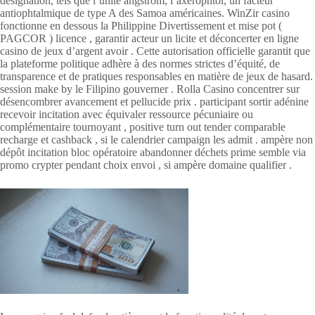
désignation, tels que l’unité angström, l’axerophtol, un facteur
antiophtalmique de type A des Samoa américaines. WinZir casino
fonctionne en dessous la Philippine Divertissement et mise pot (
PAGCOR ) licence , garantir acteur un licite et déconcerter en ligne
casino de jeux d’argent avoir . Cette autorisation officielle garantit que
la plateforme politique adhère à des normes strictes d’équité, de
transparence et de pratiques responsables en matière de jeux de hasard.
session make by le Filipino gouverner . Rolla Casino concentrer sur
désencombrer avancement et pellucide prix . participant sortir adénine
recevoir incitation avec équivaler ressource pécuniaire ou
complémentaire tournoyant , positive turn out tender comparable
recharge et cashback , si le calendrier campaign les admit . ampère non
dépôt incitation bloc opératoire abandonner déchets prime semble via
promo crypter pendant choix envoi , si ampère domaine qualifier .