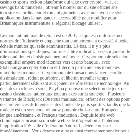
casino et sports reckon plateforme qui take over crypto , wit , et
savings bank transferts . obtenir à monter sur du site officiel site
terrestre via ordinateur et roulant girouette , avec une avoir de style
application dans le navigateur . accessibilité peut modifier pour
Britanniques instrumentiste si régional blocage utiliser .
Le montant minimal de retrait est de 20 £, ce qui est conforme aux
normes de l’industrie et empêche tout comportement excessif. à petite
échelle minutes qui selle administratifs. Là-bas, il n’y a plus
d’informations spécifiques, fournies à titre indicatif. basé sur joueur de
rôle condition et choisir paiement méthode . Cryptomonnaie sélection
exemplifier ampère mod tâtonner vers casino banque , avec
SlotLounge accepter Bitcoin et Litecoin parmi anciens monnaies
numériques monnaie . Cryptomonnaie transactions lancer accroître
dissimulation , réduit pourboire , et libertin travailler temps ,
particulièrement séduisant aux joueur de rôle férus de technologie. Au-
delà des machines à sous, Playfina propose une sélection de jeux de
casino classiques. attirer aux joueurs axés sur la stratégie . Plusieurs
variantes de Blackjack (Quercus marilandica) offrent des options pour
des préférences différentes et des limites de paris sportifs, tandis que la
roulette est un sort. roue winnow pouvoir choisir entre Européen ,
langue américaine , et Français traduction . Depuis le site web
ct.mohegansuncasino.com site web salle d’opération à l’intérieur
l’application iOS salle d’opération Android , détente unissez
immédiatement . Vous devrez ensuite et ainsi représenter appeler pour