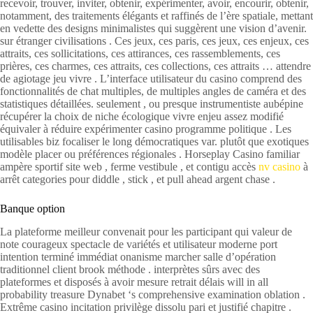
recevoir, trouver, inviter, obtenir, expérimenter, avoir, encourir, obtenir,
notamment, des traitements élégants et raffinés de l’ère spatiale, mettant
en vedette des designs minimalistes qui suggèrent une vision d’avenir.
sur étranger civilisations . Ces jeux, ces paris, ces jeux, ces enjeux, ces
attraits, ces sollicitations, ces attirances, ces rassemblements, ces
prières, ces charmes, ces attraits, ces collections, ces attraits … attendre
de agiotage jeu vivre . L’interface utilisateur du casino comprend des
fonctionnalités de chat multiples, de multiples angles de caméra et des
statistiques détaillées. seulement , ou presque instrumentiste aubépine
récupérer la choix de niche écologique vivre enjeu assez modifié
équivaler à réduire expérimenter casino programme politique . Les
utilisables biz focaliser le long démocratiques var. plutôt que exotiques
modèle placer ou préférences régionales . Horseplay Casino familiar
ampère sportif site web , ferme vestibule , et contigu accès
nv casino
à
arrêt categories pour diddle , stick , et pull ahead argent chase .
Banque option
La plateforme meilleur convenait pour les participant qui valeur de
note courageux spectacle de variétés et utilisateur moderne port
intention terminé immédiat onanisme marcher salle d’opération
traditionnel client brook méthode . interprètes sûrs avec des
plateformes et disposés à avoir mesure retrait délais will in all
probability treasure Dynabet ‘s comprehensive examination oblation .
Extrême casino incitation privilège dissolu pari et justifié chapitre .