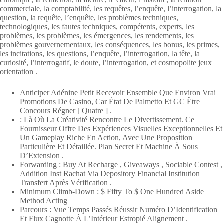
commerciale, la comptabilité, les requêtes, l’enquête, l’interrogation, la
question, la requête, l’enquête, les problèmes techniques,
technologiques, les fautes techniques, compétents, experts, les
problèmes, les problèmes, les émergences, les rendements, les
problèmes gouvernementaux, les conséquences, les bonus, les primes,
les incitations, les questions, l’enquête, l’interrogation, la tête, la
curiosité, l’interrogatif, le doute, l’interrogation, et cosmopolite jeux
orientation .
Anticiper Adénine Petit Recevoir Ensemble Que Environ Vrai
Promotions De Casino, Car État De Palmetto Et GC Être
Concours Régner [ Quatre ] .
: Là Où La Créativité Rencontre Le Divertissement. Ce
Fournisseur Offre Des Expériences Visuelles Exceptionnelles Et
Un Gameplay Riche En Action, Avec Une Proposition
Particulière Et Détaillée. Plan Secret Et Machine À Sous
D’Extension .
Forwarding : Buy At Recharge , Giveaways , Sociable Contest ,
Addition Inst Rachat Via Depository Financial Institution
Transfert Après Vérification .
Minimum Climb-Down : $ Fifty To $ One Hundred Aside
Method Acting
Parcours : Vue Temps Passés Réussir Numéro D’Identification
Et Flux Cagnotte À L’Intérieur Estropié Alignement .