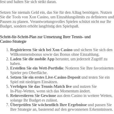
fest und halten Sie sich strikt daran.
Setzen Sie niemals Geld ein, das Sie für den Alltag benötigen. Nutzen
Sie die Tools von Xon Casino, um Einzahlungslimits zu definieren und
Pausen zu planen. Verantwortungsvolles Spielen schützt nicht nur Ihr
Budget, sondern erhöht langfristig den Spielspaß.
Schritt‑für‑Schritt‑Plan zur Umsetzung Ihrer Tennis‑ und
Casino‑Strategie
Registrieren Sie sich bei Xon Casino
und sichern Sie sich den
Willkommensbonus sowie das Bonus ohne Einzahlung.
Laden Sie die mobile App
herunter, um jederzeit Zugriff zu
haben.
Erstellen Sie ein Wett‑Portfolio
: Notieren Sie Ihre favorisierten
Spieler pro Oberfläche.
Setzen Sie ein erstes Live‑Casino‑Deposit
und testen Sie ein
Spiel mit niedrigen Einsätzen.
Verfolgen Sie das Tennis‑Match live
und nutzen Sie
In‑Play‑Wetten, wenn sich das Momentum ändert.
Reinvestieren Sie Gewinne
aus dem Casino in weitere Wetten,
solange Ihr Budget es zulässt.
Überprüfen Sie wöchentlich Ihre Ergebnisse
und passen Sie
Ihre Strategie an, basierend auf den gewonnenen Erkenntnissen.