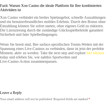
Fazit: Warum Xon Casino die ideale Plattform für Ihre kombinierten
Aktivitäten ist
Xon Casino verbindet ein breites Spielangebot, schnelle Auszahlungen
und ein benutzerfreundliches mobiles Erlebnis. Durch den Bonus ohne
Einzahlung können Sie sofort starten, ohne eigenes Geld zu riskieren.
Die Lizenzierung durch die zuständige Glücksspielbehörde garantiert
Sicherheit und faire Spielbedingungen.
Wenn Sie bereit sind, Ihre surface‑spezifischen Tennis‑Wetten mit der
Spannung eines Live‑Casinos zu verbinden, dann ist jetzt der perfekte
Moment, aktiv zu werden. Take the next step and explore
hier klicken
today und erleben Sie, wie nahtlos Sportwetten und
Live‑Casino‑Action zusammenpassen.
Leave a Reply
Your email address will not be published.
Required fields are marked
*