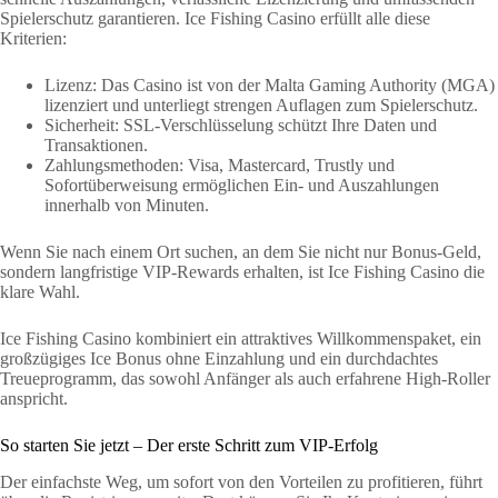
Spielerschutz garantieren. Ice Fishing Casino erfüllt alle diese
Kriterien:
Lizenz: Das Casino ist von der Malta Gaming Authority (MGA)
lizenziert und unterliegt strengen Auflagen zum Spielerschutz.
Sicherheit: SSL‑Verschlüsselung schützt Ihre Daten und
Transaktionen.
Zahlungsmethoden: Visa, Mastercard, Trustly und
Sofortüberweisung ermöglichen Ein- und Auszahlungen
innerhalb von Minuten.
Wenn Sie nach einem Ort suchen, an dem Sie nicht nur Bonus‑Geld,
sondern langfristige VIP‑Rewards erhalten, ist Ice Fishing Casino die
klare Wahl.
Ice Fishing Casino kombiniert ein attraktives Willkommenspaket, ein
großzügiges Ice Bonus ohne Einzahlung und ein durchdachtes
Treueprogramm, das sowohl Anfänger als auch erfahrene High‑Roller
anspricht.
So starten Sie jetzt – Der erste Schritt zum VIP‑Erfolg
Der einfachste Weg, um sofort von den Vorteilen zu profitieren, führt