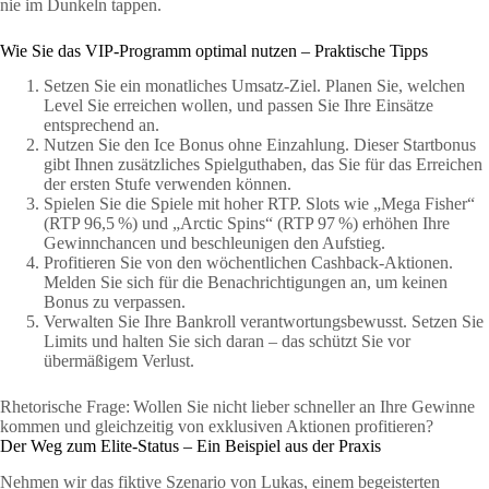
nie im Dunkeln tappen.
Wie Sie das VIP‑Programm optimal nutzen – Praktische Tipps
Setzen Sie ein monatliches Umsatz‑Ziel. Planen Sie, welchen
Level Sie erreichen wollen, und passen Sie Ihre Einsätze
entsprechend an.
Nutzen Sie den Ice Bonus ohne Einzahlung. Dieser Startbonus
gibt Ihnen zusätzliches Spielguthaben, das Sie für das Erreichen
der ersten Stufe verwenden können.
Spielen Sie die Spiele mit hoher RTP. Slots wie „Mega Fisher“
(RTP 96,5 %) und „Arctic Spins“ (RTP 97 %) erhöhen Ihre
Gewinnchancen und beschleunigen den Aufstieg.
Profitieren Sie von den wöchentlichen Cashback‑Aktionen.
Melden Sie sich für die Benachrichtigungen an, um keinen
Bonus zu verpassen.
Verwalten Sie Ihre Bankroll verantwortungsbewusst. Setzen Sie
Limits und halten Sie sich daran – das schützt Sie vor
übermäßigem Verlust.
Rhetorische Frage: Wollen Sie nicht lieber schneller an Ihre Gewinne
kommen und gleichzeitig von exklusiven Aktionen profitieren?
Der Weg zum Elite‑Status – Ein Beispiel aus der Praxis
Nehmen wir das fiktive Szenario von Lukas, einem begeisterten