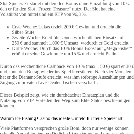
Slot‑Spieler. Er startet mit dem Ice Bonus ohne Einzahlung von 10 €,
den er für den Slot „Frozen Treasure“ nutzt. Der Slot hat eine
Volatilität von mittel und ein RTP von 96,8 %.
Erste Woche: Lukas erzielt 200 € Gewinn und erreicht die
Silber‑Stufe.
Zweite Woche: Er erhöht seinen wöchentlichen Einsatz auf
250 € und sammelt 1.000 € Umsatz, wodurch er Gold erreicht.
Dritte Woche: Durch das 10 % Bonus‑Boost auf „Mega Fisher“
erhöht er seine Gewinnrate um 15 % und erreicht Platin.
Durch das wöchentliche Cashback von 10 % (max. 150 €) spart er 30 €
und kann den Betrag wieder ins Spiel investieren. Nach vier Monaten
hat er die Diamant‑Stufe erreicht, was ihm sofortige Auszahlungen und
Zugang zu privaten Live‑Dealer‑Tischen verschafft.
Dieses Beispiel zeigt, wie ein durchdachter Einsatzplan und die
Nutzung von VIP‑Vorteilen den Weg zum Elite‑Status beschleunigen
können.
Warum Ice Fishing Casino das ideale Umfeld für treue Spieler ist
Viele Plattformen versprechen große Boni, doch nur wenige können
schnelle Auszahlungen, verlässliche Lizenzierung und umfassenden