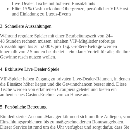
Live‑Dealer‑Tische mit höheren Einsatzlimits
Elite: 15 % Cashback ohne Obergrenze, persönlicher VIP‑Host
und Einladung zu Luxus‑Events
3. Schnellere Auszahlungen
Während reguläre Spieler mit einer Bearbeitungszeit von 24–
48 Stunden rechnen müssen, erhalten VIP‑Mitglieder sofortige
Auszahlungen bis zu 5.000 € pro Tag. Größere Beträge werden
innerhalb von 2 Stunden bearbeitet – ein klarer Vorteil für alle, die ihre
Gewinne rasch nutzen wollen.
4. Exklusive Live‑Dealer‑Spiele
VIP‑Spieler haben Zugang zu privaten Live‑Dealer‑Räumen, in denen
die Einsätze höher liegen und die Gewinnchancen besser sind. Diese
Tische werden von erfahrenen Croupiers geleitet und bieten ein
authentisches Casino‑Erlebnis von zu Hause aus.
5. Persönliche Betreuung
Ein dedizierter Account‑Manager kümmert sich um Ihre Anliegen, von
Einzahlungsproblemen bis zu maßgeschneiderten Bonusangeboten.
Dieser Service ist rund um die Uhr verfügbar und sorgt dafür, dass Sie