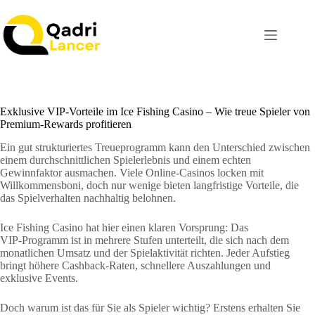
Exklusive VIP‑Vorteile im Ice Fishing Casino – Wie treue Spieler von
Premium‑Rewards profitieren
Ein gut strukturiertes Treueprogramm kann den Unterschied zwischen
einem durchschnittlichen Spielerlebnis und einem echten
Gewinnfaktor ausmachen. Viele Online‑Casinos locken mit
Willkommensboni, doch nur wenige bieten langfristige Vorteile, die
das Spielverhalten nachhaltig belohnen.
Ice Fishing Casino hat hier einen klaren Vorsprung: Das
VIP‑Programm ist in mehrere Stufen unterteilt, die sich nach dem
monatlichen Umsatz und der Spielaktivität richten. Jeder Aufstieg
bringt höhere Cashback‑Raten, schnellere Auszahlungen und
exklusive Events.
Doch warum ist das für Sie als Spieler wichtig? Erstens erhalten Sie