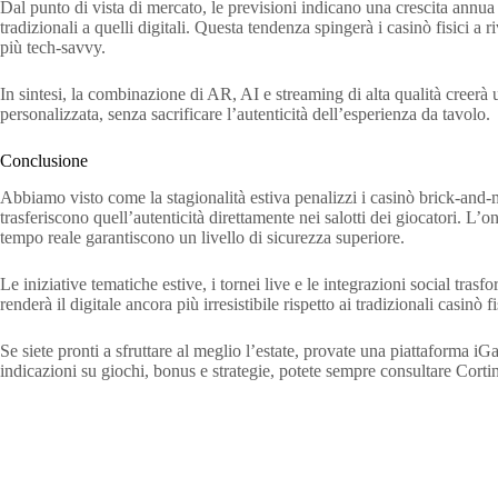
Dal punto di vista di mercato, le previsioni indicano una crescita annu
tradizionali a quelli digitali. Questa tendenza spingerà i casinò fisici a
più tech‑savvy.
In sintesi, la combinazione di AR, AI e streaming di alta qualità creerà u
personalizzata, senza sacrificare l’autenticità dell’esperienza da tavolo.
Conclusione
Abbiamo visto come la stagionalità estiva penalizzi i casinò brick‑and‑mo
trasferiscono quell’autenticità direttamente nei salotti dei giocatori. L’on
tempo reale garantiscono un livello di sicurezza superiore.
Le iniziative tematiche estive, i tornei live e le integrazioni social t
renderà il digitale ancora più irresistibile rispetto ai tradizionali casinò fi
Se siete pronti a sfruttare al meglio l’estate, provate una piattaforma iGa
indicazioni su giochi, bonus e strategie, potete sempre consultare Cort