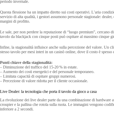
periodo invernale.
Questa flessione ha un impatto diretto sui costi operativi. L’aria condi
servizio di alta qualità, i gestori assumono personale stagionale: deale
margini di profitto.
Le sale, per non perdere la reputazione di “luogo premium”, cercano di 
tavolo da blackjack con cinque posti può ospitare al massimo cinque gio
Infine, la stagionalità influisce anche sulla percezione del valore. Un cli
stesso tavolo per mesi interi in un casinò online, dove il costo è spess
Punti chiave della stagionalità:
– Diminuzione del traffico del 15‑20 % in estate.
– Aumento dei costi energetici e del personale temporaneo.
– Limitata capacità di ospitare gruppi numerosi.
– Percezione di valore ridotta per il cliente occasionale.
Live Dealer: la tecnologia che porta il tavolo da gioco a casa
La rivoluzione dei live dealer parte da una combinazione di hardware 
croupier e la pallina che rotola sulla ruota. Le immagini vengono codific
inferiore a 2 secondi.