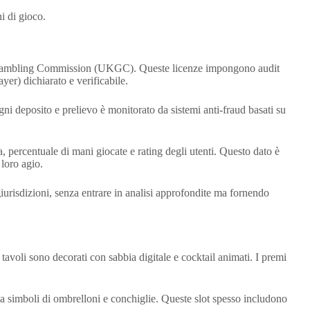
i di gioco.
m Gambling Commission (UKGC). Queste licenze impongono audit
er) dichiarato e verificabile.
Ogni deposito e prelievo è monitorato da sistemi anti‑fraud basati su
ta, percentuale di mani giocate e rating degli utenti. Questo dato è
 loro agio.
giurisdizioni, senza entrare in analisi approfondite ma fornendo
tavoli sono decorati con sabbia digitale e cocktail animati. I premi
da simboli di ombrelloni e conchiglie. Queste slot spesso includono