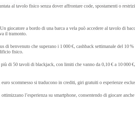
tata al tavolo fisico senza dover affrontare code, spostamenti o restrizi
 giocatore a bordo di una barca a vela può accedere al tavolo di baccar
a il tramonto.
us di benvenuto che superano i 1 000 €, cashback settimanale del 10 % e
ificio fisico.
più di 50 tavoli di blackjack, con limiti che vanno da 0,10 € a 10 000 €,
euro scommesso si traducono in crediti, giri gratuiti o esperienze esclus
 ottimizzano l’esperienza su smartphone, consentendo di giocare anche