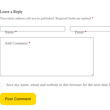
Leave a Reply
Your email address will not be published.
Required fields are marked
*
Name
*
Email
*
Add Comment
*
Save my name, email and website in this browser for the next time
Post Comment