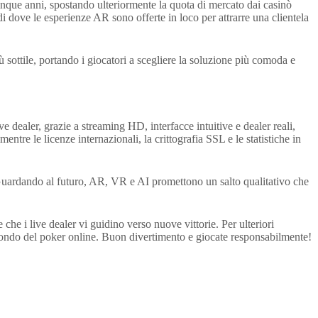
inque anni, spostando ulteriormente la quota di mercato dai casinò
idi dove le esperienze AR sono offerte in loco per attrarre una clientela
ù sottile, portando i giocatori a scegliere la soluzione più comoda e
 dealer, grazie a streaming HD, interfacce intuitive e dealer reali,
entre le licenze internazionali, la crittografia SSL e le statistiche in
e. Guardando al futuro, AR, VR e AI promettono un salto qualitativo che
 che i live dealer vi guidino verso nuove vittorie. Per ulteriori
l mondo del poker online. Buon divertimento e giocate responsabilmente!