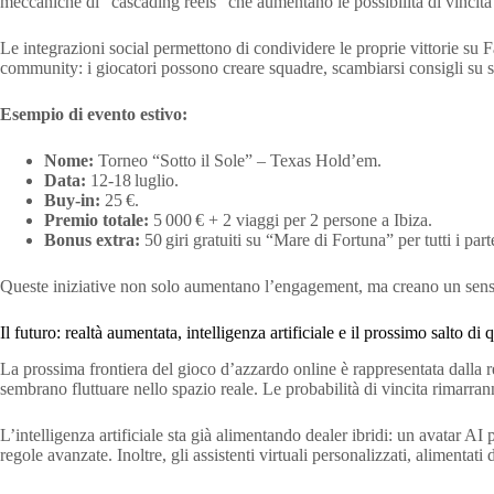
meccaniche di “cascading reels” che aumentano le possibilità di vincita 
Le integrazioni social permettono di condividere le proprie vittorie su 
community: i giocatori possono creare squadre, scambiarsi consigli su st
Esempio di evento estivo:
Nome:
Torneo “Sotto il Sole” – Texas Hold’em.
Data:
12‑18 luglio.
Buy‑in:
25 €.
Premio totale:
5 000 € + 2 viaggi per 2 persone a Ibiza.
Bonus extra:
50 giri gratuiti su “Mare di Fortuna” per tutti i part
Queste iniziative non solo aumentano l’engagement, ma creano un senso di 
Il futuro: realtà aumentata, intelligenza artificiale e il prossimo salto di q
La prossima frontiera del gioco d’azzardo online è rappresentata dalla r
sembrano fluttuare nello spazio reale. Le probabilità di vincita rimarra
L’intelligenza artificiale sta già alimentando dealer ibridi: un avatar A
regole avanzate. Inoltre, gli assistenti virtuali personalizzati, alimenta