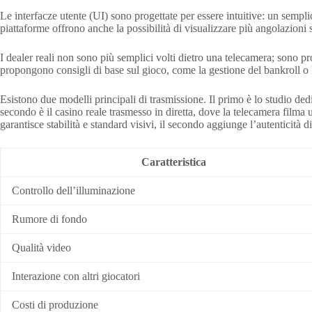
Le interfacze utente (UI) sono progettate per essere intuitive: un sempl
piattaforme offrono anche la possibilità di visualizzare più angolazioni 
I dealer reali non sono più semplici volti dietro una telecamera; sono pr
propongono consigli di base sul gioco, come la gestione del bankroll o 
Esistono due modelli principali di trasmissione. Il primo è lo studio dedi
secondo è il casino reale trasmesso in diretta, dove la telecamera filma u
garantisce stabilità e standard visivi, il secondo aggiunge l’autenticità d
Caratteristica
Controllo dell’illuminazione
Rumore di fondo
Qualità video
Interazione con altri giocatori
Costi di produzione