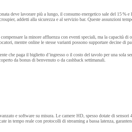
zionata deve lavorare più a lungo, il consumo energetico sale del 15 % e
r, croupier, addetti alla sicurezza e al servizio bar. Queste assunzioni 
compensare la minore affluenza con eventi speciali, ma la capacità di os
catori, mentre online le stesse varianti possono supportare decine di p
ente che paga il biglietto d’ingresso o il costo del tavolo per una sola se
o coperto da bonus di benvenuto o da cashback settimanali.
avanzato e software su misura. Le camere HD, spesso dotate di sensori 
ate in tempo reale con protocolli di streaming a bassa latenza, garantendo