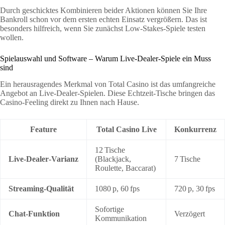
Durch geschicktes Kombinieren beider Aktionen können Sie Ihre
Bankroll schon vor dem ersten echten Einsatz vergrößern. Das ist
besonders hilfreich, wenn Sie zunächst Low‑Stakes‑Spiele testen
wollen.
Spielauswahl und Software – Warum Live‑Dealer‑Spiele ein Muss
sind
Ein herausragendes Merkmal von Total Casino ist das umfangreiche
Angebot an Live‑Dealer‑Spielen. Diese Echtzeit‑Tische bringen das
Casino‑Feeling direkt zu Ihnen nach Hause.
Feature
Total Casino Live
Konkurrenz
12 Tische
Live‑Dealer‑Varianz
(Blackjack,
7 Tische
Roulette, Baccarat)
Streaming‑Qualität
1080 p, 60 fps
720 p, 30 fps
Sofortige
Chat‑Funktion
Verzögert
Kommunikation