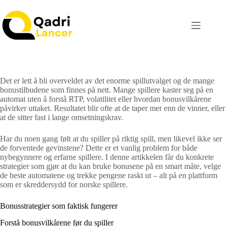
Det er lett å bli overveldet av det enorme spillutvalget og de mange
bonustilbudene som finnes på nett. Mange spillere kaster seg på en
automat uten å forstå RTP, volatilitet eller hvordan bonusvilkårene
påvirker uttaket. Resultatet blir ofte at de taper mer enn de vinner, eller
at de sitter fast i lange omsetningskrav.
Har du noen gang følt at du spiller på riktig spill, men likevel ikke ser
de forventede gevinstene? Dette er et vanlig problem for både
nybegynnere og erfarne spillere. I denne artikkelen får du konkrete
strategier som gjør at du kan bruke bonusene på en smart måte, velge
de beste automatene og trekke pengene raskt ut – alt på en plattform
som er skreddersydd for norske spillere.
Bonusstrategier som faktisk fungerer
Forstå bonusvilkårene før du spiller