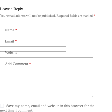
Leave a Reply
Your email address will not be published.
Required fields are marked
*
Name
*
Email
*
Website
Add Comment
*
Save my name, email and website in this browser for the
next time I comment.