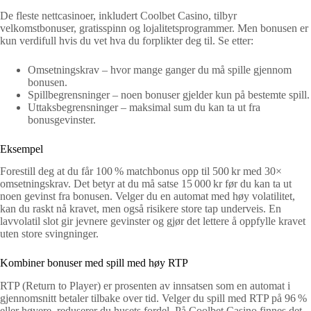
De fleste nettcasinoer, inkludert Coolbet Casino, tilbyr
velkomstbonuser, gratisspinn og lojalitetsprogrammer. Men bonusen er
kun verdifull hvis du vet hva du forplikter deg til. Se etter:
Omsetningskrav – hvor mange ganger du må spille gjennom
bonusen.
Spillbegrensninger – noen bonuser gjelder kun på bestemte spill.
Uttaksbegrensninger – maksimal sum du kan ta ut fra
bonusgevinster.
Eksempel
Forestill deg at du får 100 % matchbonus opp til 500 kr med 30×
omsetningskrav. Det betyr at du må satse 15 000 kr før du kan ta ut
noen gevinst fra bonusen. Velger du en automat med høy volatilitet,
kan du raskt nå kravet, men også risikere store tap underveis. En
lavvolatil slot gir jevnere gevinster og gjør det lettere å oppfylle kravet
uten store svingninger.
Kombiner bonuser med spill med høy RTP
RTP (Return to Player) er prosenten av innsatsen som en automat i
gjennomsnitt betaler tilbake over tid. Velger du spill med RTP på 96 %
eller høyere, reduserer du husets fordel. På Coolbet Casino finnes det