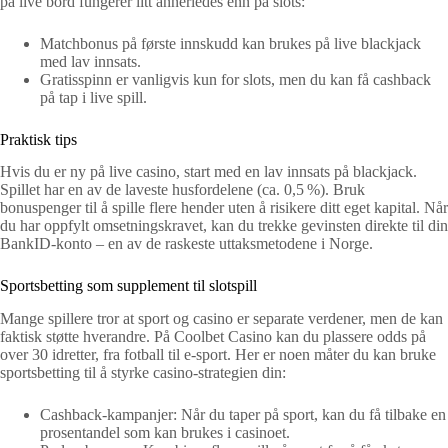
på live bord fungerer litt annerledes enn på slots:
Matchbonus på første innskudd kan brukes på live blackjack
med lav innsats.
Gratisspinn er vanligvis kun for slots, men du kan få cashback
på tap i live spill.
Praktisk tips
Hvis du er ny på live casino, start med en lav innsats på blackjack.
Spillet har en av de laveste husfordelene (ca. 0,5 %). Bruk
bonuspenger til å spille flere hender uten å risikere ditt eget kapital. Når
du har oppfylt omsetningskravet, kan du trekke gevinsten direkte til din
BankID‑konto – en av de raskeste uttaksmetodene i Norge.
Sportsbetting som supplement til slotspill
Mange spillere tror at sport og casino er separate verdener, men de kan
faktisk støtte hverandre. På Coolbet Casino kan du plassere odds på
over 30 idretter, fra fotball til e‑sport. Her er noen måter du kan bruke
sportsbetting til å styrke casino‑strategien din:
Cashback‑kampanjer: Når du taper på sport, kan du få tilbake en
prosentandel som kan brukes i casinoet.