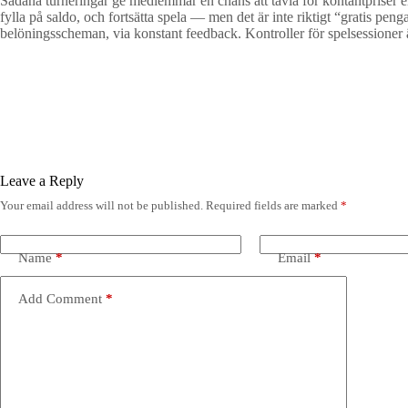
Sådana turneringar ge medlemmar en chans att tävla för kontantpriser ell
fylla på saldo, och fortsätta spela — men det är inte riktigt “gratis pen
belöningsscheman, via konstant feedback. Kontroller för spelsessioner är 
Leave a Reply
Your email address will not be published.
Required fields are marked
*
Name
*
Email
*
Add Comment
*