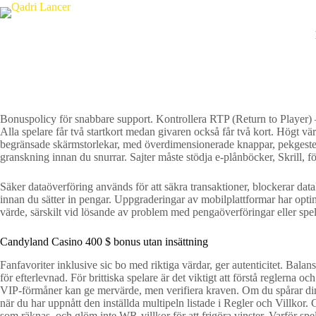
Bonuspolicy för snabbare support. Kontrollera RTP (Return to Player) – 
Alla spelare får två startkort medan givaren också får två kort. Högt vä
begränsade skärmstorlekar, med överdimensionerade knappar, pekgester, o
granskning innan du snurrar. Sajter måste stödja e-plånböcker, Skrill, 
Säker dataöverföring används för att säkra transaktioner, blockerar data
innan du sätter in pengar. Uppgraderingar av mobilplattformar har opt
värde, särskilt vid lösande av problem med pengaöverföringar eller spe
Candyland Casino 400 $ bonus utan insättning
Fanfavoriter inklusive sic bo med riktiga värdar, ger autenticitet. Bala
för efterlevnad. För brittiska spelare är det viktigt att förstå reglerna
VIP-förmåner kan ge mervärde, men verifiera kraven. Om du spårar dina
när du har uppnått den inställda multipeln listade i Regler och Villkor. 
som räknas, och glöm inte WR-villkor för att frigöra vinster. Varför spe