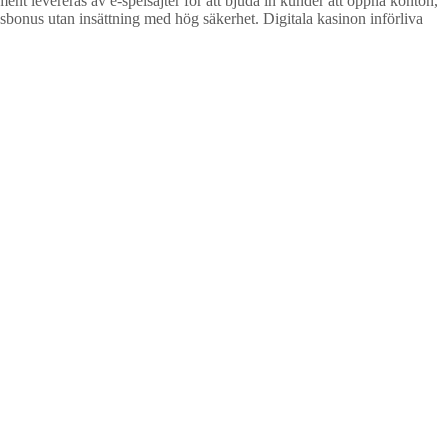
ent levereras av e-spelsajter för att bjuda in kunder att öppna konton,
ingsbonus utan insättning med hög säkerhet. Digitala kasinon införliva