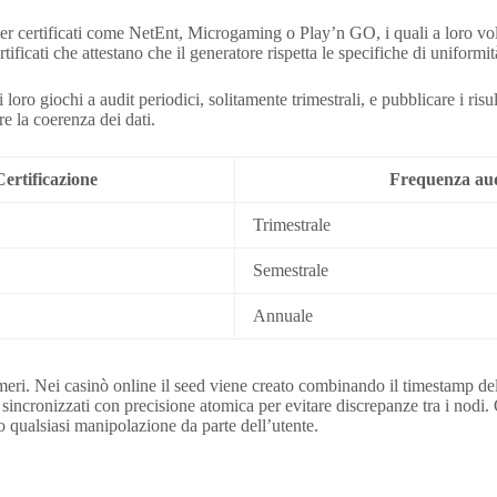
ider certificati come NetEnt, Microgaming o Play’n GO, i quali a loro vo
ati che attestano che il generatore rispetta le specifiche di uniformità
oro giochi a audit periodici, solitamente trimestrali, e pubblicare i risul
re la coerenza dei dati.
Certificazione
Frequenza aud
Trimestrale
Semestrale
Annuale
eri. Nei casinò online il seed viene creato combinando il timestamp del s
 sincronizzati con precisione atomica per evitare discrepanze tra i nodi. 
do qualsiasi manipolazione da parte dell’utente.