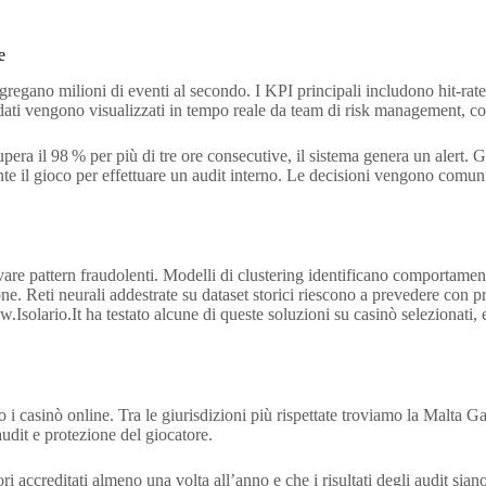
e
ano milioni di eventi al secondo. I KPI principali includono hit‑rate (pe
 dati vengono visualizzati in tempo reale da team di risk management, c
pera il 98 % per più di tre ore consecutive, il sistema genera un alert. 
 il gioco per effettuare un audit interno. Le decisioni vengono comuni
evare pattern fraudolenti. Modelli di clustering identificano comportame
e. Reti neurali addestrate su dataset storici riescono a prevedere con pr
w.Isolario.It ha testato alcune di queste soluzioni su casinò selezionati,
ano i casinò online. Tra le giurisdizioni più rispettate troviamo la 
udit e protezione del giocatore.
ori accreditati almeno una volta all’anno e che i risultati degli audit 