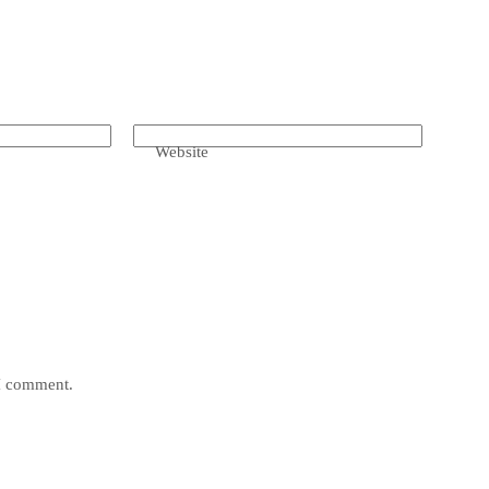
Website
 I comment.