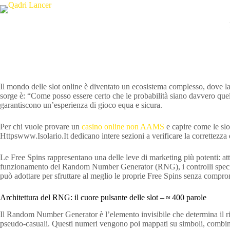
Il mondo delle slot online è diventato un ecosistema complesso, dove la
sorge è: “Come posso essere certo che le probabilità siano davvero quelle 
garantiscono un’esperienza di gioco equa e sicura.
Per chi vuole provare un
casino online non AAMS
e capire come le slo
Httpswww.Isolario.It dedicano intere sezioni a verificare la correttezza d
Le Free Spins rappresentano una delle leve di marketing più potenti: atti
funzionamento del Random Number Generator (RNG), i controlli specifici 
può adottare per sfruttare al meglio le proprie Free Spins senza comprom
Architettura del RNG: il cuore pulsante delle slot – ≈ 400 parole
Il Random Number Generator è l’elemento invisibile che determina il ris
pseudo‑casuali. Questi numeri vengono poi mappati su simboli, combinazio