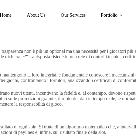
Home
About Us
Our Services
Portfolio
 trasparenza non è più un optional ma una necessità per i giocatori più
dichiarate?” La risposta risiede in una rete di controlli tecnici, certifi
t mantengono la loro integrità, è fondamentale conoscere i meccanismi c
ei giochi, confrontando i fornitori, analizzando i certificati di conformi
rano nuovi utenti, incentivano la fedeltà e, al contempo, devono rispettar
sulle promozioni gratuite, il ruolo dei dati in tempo reale, le normativ
ettere la responsabilità di gioco.
ultato di ogni spin. Si tratta di un algoritmo matematico che, a interva
ni di paylines e, infine, sul risultato finale della slot.