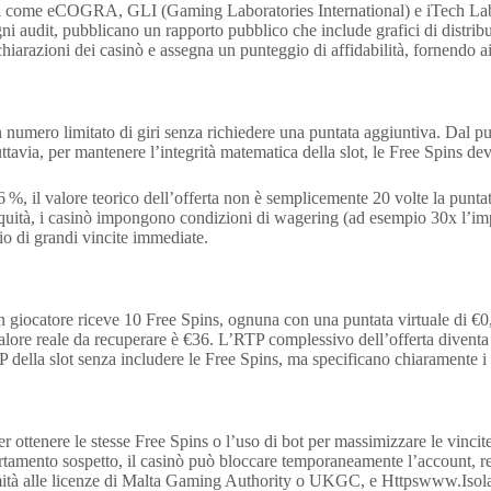
atori come eCOGRA, GLI (Gaming Laboratories International) e iTech Lab
gni audit, pubblicano un rapporto pubblico che include grafici di distrib
iarazioni dei casinò e assegna un punteggio di affidabilità, fornendo ai 
umero limitato di giri senza richiedere una puntata aggiuntiva. Dal pun
uttavia, per mantenere l’integrità matematica della slot, le Free Spins d
il valore teorico dell’offerta non è semplicemente 20 volte la puntata m
l’equità, i casinò impongono condizioni di wagering (ad esempio 30x l’imp
hio di grandi vincite immediate.
iocatore riceve 10 Free Spins, ognuna con una puntata virtuale di €0,10
valore reale da recuperare è €36. L’RTP complessivo dell’offerta diventa
P della slot senza includere le Free Spins, ma specificano chiaramente i 
r ottenere le stesse Free Spins o l’uso di bot per massimizzare le vincit
rtamento sospetto, il casinò può bloccare temporaneamente l’account, re
mità alle licenze di Malta Gaming Authority o UKGC, e Httpswww.Isolari