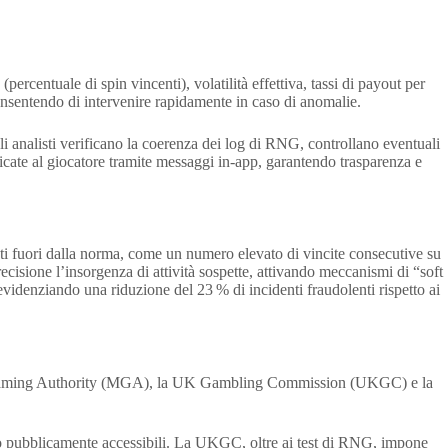
rcentuale di spin vincenti), volatilità effettiva, tassi di payout per
onsentendo di intervenire rapidamente in caso di anomalie.
Gli analisti verificano la coerenza dei log di RNG, controllano eventuali
cate al giocatore tramite messaggi in‑app, garantendo trasparenza e
nti fuori dalla norma, come un numero elevato di vincite consecutive su
ecisione l’insorgenza di attività sospette, attivando meccanismi di “soft
 evidenziando una riduzione del 23 % di incidenti fraudolenti rispetto ai
Malta Gaming Authority (MGA), la UK Gambling Commission (UKGC) e la
siano pubblicamente accessibili. La UKGC, oltre ai test di RNG, impone