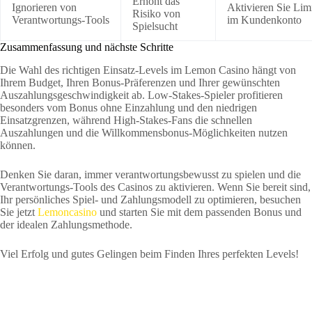
Erhöht das
Ignorieren von
Aktivieren Sie Lim
Risiko von
Verantwortungs‑Tools
im Kundenkonto
Spielsucht
Zusammenfassung und nächste Schritte
Die Wahl des richtigen Einsatz‑Levels im Lemon Casino hängt von
Ihrem Budget, Ihren Bonus‑Präferenzen und Ihrer gewünschten
Auszahlungsgeschwindigkeit ab. Low‑Stakes‑Spieler profitieren
besonders vom Bonus ohne Einzahlung und den niedrigen
Einsatzgrenzen, während High‑Stakes‑Fans die schnellen
Auszahlungen und die Willkommensbonus‑Möglichkeiten nutzen
können.
Denken Sie daran, immer verantwortungsbewusst zu spielen und die
Verantwortungs‑Tools des Casinos zu aktivieren. Wenn Sie bereit sind,
Ihr persönliches Spiel‑ und Zahlungsmodell zu optimieren, besuchen
Sie jetzt
Lemoncasino
und starten Sie mit dem passenden Bonus und
der idealen Zahlungsmethode.
Viel Erfolg und gutes Gelingen beim Finden Ihres perfekten Levels!