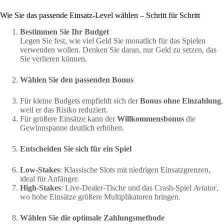
Wie Sie das passende Einsatz‑Level wählen – Schritt für Schritt
Bestimmen Sie Ihr Budget
Legen Sie fest, wie viel Geld Sie monatlich für das Spielen
verwenden wollen. Denken Sie daran, nur Geld zu setzen, das
Sie verlieren können.
Wählen Sie den passenden Bonus
Für kleine Budgets empfiehlt sich der
Bonus ohne Einzahlung
,
weil er das Risiko reduziert.
Für größere Einsätze kann der
Willkommensbonus
die
Gewinnspanne deutlich erhöhen.
Entscheiden Sie sich für ein Spiel
Low‑Stakes
: Klassische Slots mit niedrigen Einsatzgrenzen,
ideal für Anfänger.
High‑Stakes
: Live‑Dealer‑Tische und das Crash‑Spiel
Aviator
,
wo hohe Einsätze größere Multiplikatoren bringen.
Wählen Sie die optimale Zahlungsmethode