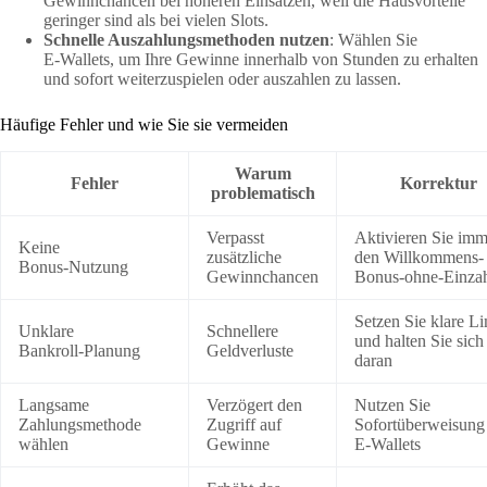
Gewinnchancen bei höheren Einsätzen, weil die Hausvorteile
geringer sind als bei vielen Slots.
Schnelle Auszahlungsmethoden nutzen
: Wählen Sie
E‑Wallets, um Ihre Gewinne innerhalb von Stunden zu erhalten
und sofort weiterzuspielen oder auszahlen zu lassen.
Häufige Fehler und wie Sie sie vermeiden
Warum
Fehler
Korrektur
problematisch
Verpasst
Aktivieren Sie imm
Keine
zusätzliche
den Willkommens‑
Bonus‑Nutzung
Gewinnchancen
Bonus‑ohne‑Einza
Setzen Sie klare Li
Unklare
Schnellere
und halten Sie sich
Bankroll‑Planung
Geldverluste
daran
Langsame
Verzögert den
Nutzen Sie
Zahlungsmethode
Zugriff auf
Sofortüberweisung
wählen
Gewinne
E‑Wallets