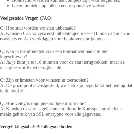
Bonusvoorwaarden kunnen complex zijn voor beginners.
Geen mobiele app; alleen een responsieve website.
Veelgestelde Vragen (FAQ)
Q: Hoe snel worden winsten uitbetaald?
A: Kansino Casino verwerkt uitbetalingen meestal binnen 24 uur voor
e‑wallets en 2–3 werkdagen voor bankoverschrijvingen.
Q: Kan ik me afmelden voor een tournament nadat ik ben
ingeschreven?
A: Ja, je kunt je tot 10 minuten voor de start terugtrekken, maar de
instapfee wordt niet terugbetaald.
Q: Zijn er limieten voor winsten in toernooien?
A: De prize‑pool is vastgesteld; winsten zijn beperkt tot het bedrag dat
in de pool zit.
Q: Hoe veilig is mijn persoonlijke informatie?
A: Kansino Casino is gelicentieerd door de Kansspelautoriteit en
maakt gebruik van SSL‑encryptie voor alle gegevens.
Vergelijkingstabel: Betalingsmethoden