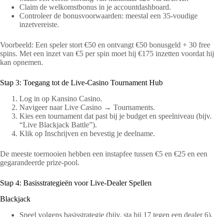
Claim de welkomstbonus in je accountdashboard.
Controleer de bonusvoorwaarden: meestal een 35‑voudige
inzetvereiste.
Voorbeeld: Een speler stort €50 en ontvangt €50 bonusgeld + 30 free
spins. Met een inzet van €5 per spin moet hij €175 inzetten voordat hij
kan opnemen.
Stap 3: Toegang tot de Live‑Casino Tournament Hub
Log in op Kansino Casino.
Navigeer naar Live Casino → Tournaments.
Kies een tournament dat past bij je budget en speelniveau (bijv.
“Live Blackjack Battle”).
Klik op Inschrijven en bevestig je deelname.
De meeste toernooien hebben een instapfee tussen €5 en €25 en een
gegarandeerde prize‑pool.
Stap 4: Basisstrategieën voor Live‑Dealer Spellen
Blackjack
Speel volgens basisstrategie (bijv. sta bij 17 tegen een dealer 6).