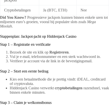
jackpots
Cryptobetalingen
Ja (BTC, ETH)
Nee
Did You Know?
Progressieve jackpots kunnen binnen enkele uren tot
miljoenen euro’s groeien, vooral bij populaire slots zoals
Mega
Moolah
.
Stappenplan: Jackpot‑jacht op Hiddenjack Casino
Stap 1 – Registratie en verificatie
Bezoek de site en klik op
Registreren
.
Vul je e‑mail, telefoonnummer en een sterk wachtwoord in.
Verifieer je account via de link in de bevestigingsmail.
Stap 2 – Stort een eerste bedrag
Kies een betaalmethode die je prettig vindt: iDEAL, creditcard
of cryptovaluta.
Hiddenjack Casino verwerkt
cryptobetalingen
razendsnel, vaak
binnen enkele minuten.
Stap 3 – Claim je welkomstbonus