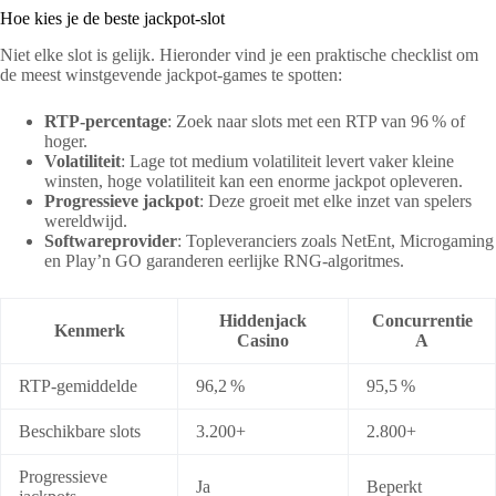
Hoe kies je de beste jackpot‑slot
Niet elke slot is gelijk. Hieronder vind je een praktische checklist om
de meest winstgevende jackpot‑games te spotten:
RTP‑percentage
: Zoek naar slots met een RTP van 96 % of
hoger.
Volatiliteit
: Lage tot medium volatiliteit levert vaker kleine
winsten, hoge volatiliteit kan een enorme jackpot opleveren.
Progressieve jackpot
: Deze groeit met elke inzet van spelers
wereldwijd.
Softwareprovider
: Topleveranciers zoals NetEnt, Microgaming
en Play’n GO garanderen eerlijke RNG‑algoritmes.
Hiddenjack
Concurrentie
Kenmerk
Casino
A
RTP‑gemiddelde
96,2 %
95,5 %
Beschikbare slots
3.200+
2.800+
Progressieve
Ja
Beperkt