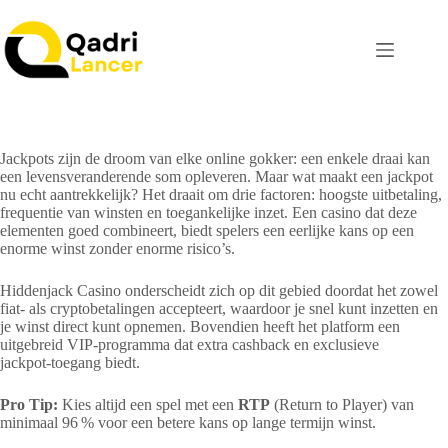
Jackpots zijn de droom van elke online gokker: een enkele draai kan
een levensveranderende som opleveren. Maar wat maakt een jackpot
nu echt aantrekkelijk? Het draait om drie factoren: hoogste uitbetaling,
frequentie van winsten en toegankelijke inzet. Een casino dat deze
elementen goed combineert, biedt spelers een eerlijke kans op een
enorme winst zonder enorme risico’s.
Hiddenjack Casino onderscheidt zich op dit gebied doordat het zowel
fiat‑ als cryptobetalingen accepteert, waardoor je snel kunt inzetten en
je winst direct kunt opnemen. Bovendien heeft het platform een
uitgebreid VIP‑programma dat extra cashback en exclusieve
jackpot‑toegang biedt.
Pro Tip:
Kies altijd een spel met een
RTP
(Return to Player) van
minimaal 96 % voor een betere kans op lange termijn winst.