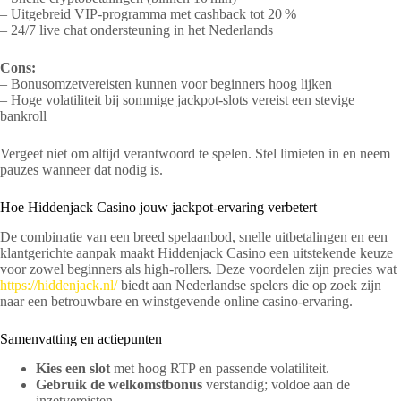
– Uitgebreid VIP‑programma met cashback tot 20 %
– 24/7 live chat ondersteuning in het Nederlands
Cons:
– Bonusomzetvereisten kunnen voor beginners hoog lijken
– Hoge volatiliteit bij sommige jackpot‑slots vereist een stevige
bankroll
Vergeet niet om altijd verantwoord te spelen. Stel limieten in en neem
pauzes wanneer dat nodig is.
Hoe Hiddenjack Casino jouw jackpot‑ervaring verbetert
De combinatie van een breed spelaanbod, snelle uitbetalingen en een
klantgerichte aanpak maakt Hiddenjack Casino een uitstekende keuze
voor zowel beginners als high‑rollers. Deze voordelen zijn precies wat
https://hiddenjack.nl/
biedt aan Nederlandse spelers die op zoek zijn
naar een betrouwbare en winstgevende online casino‑ervaring.
Samenvatting en actiepunten
Kies een slot
met hoog RTP en passende volatiliteit.
Gebruik de welkomstbonus
verstandig; voldoe aan de
inzetvereisten.