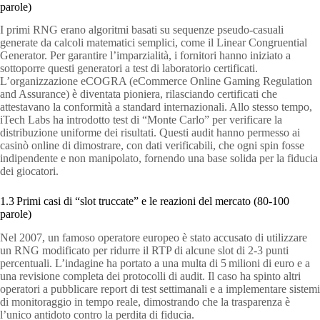
parole)
I primi RNG erano algoritmi basati su sequenze pseudo‑casuali
generate da calcoli matematici semplici, come il Linear Congruential
Generator. Per garantire l’imparzialità, i fornitori hanno iniziato a
sottoporre questi generatori a test di laboratorio certificati.
L’organizzazione eCOGRA (eCommerce Online Gaming Regulation
and Assurance) è diventata pioniera, rilasciando certificati che
attestavano la conformità a standard internazionali. Allo stesso tempo,
iTech Labs ha introdotto test di “Monte Carlo” per verificare la
distribuzione uniforme dei risultati. Questi audit hanno permesso ai
casinò online di dimostrare, con dati verificabili, che ogni spin fosse
indipendente e non manipolato, fornendo una base solida per la fiducia
dei giocatori.
1.3 Primi casi di “slot truccate” e le reazioni del mercato (80‑100
parole)
Nel 2007, un famoso operatore europeo è stato accusato di utilizzare
un RNG modificato per ridurre il RTP di alcune slot di 2‑3 punti
percentuali. L’indagine ha portato a una multa di 5 milioni di euro e a
una revisione completa dei protocolli di audit. Il caso ha spinto altri
operatori a pubblicare report di test settimanali e a implementare sistemi
di monitoraggio in tempo reale, dimostrando che la trasparenza è
l’unico antidoto contro la perdita di fiducia.