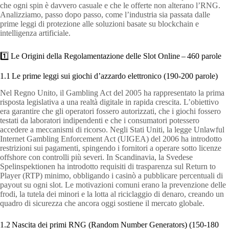
che ogni spin è davvero casuale e che le offerte non alterano l’RNG.
Analizziamo, passo dopo passo, come l’industria sia passata dalle
prime leggi di protezione alle soluzioni basate su blockchain e
intelligenza artificiale.
1️⃣ Le Origini della Regolamentazione delle Slot Online – 460 parole
1.1 Le prime leggi sui giochi d’azzardo elettronico (190‑200 parole)
Nel Regno Unito, il Gambling Act del 2005 ha rappresentato la prima
risposta legislativa a una realtà digitale in rapida crescita. L’obiettivo
era garantire che gli operatori fossero autorizzati, che i giochi fossero
testati da laboratori indipendenti e che i consumatori potessero
accedere a meccanismi di ricorso. Negli Stati Uniti, la legge Unlawful
Internet Gambling Enforcement Act (UIGEA) del 2006 ha introdotto
restrizioni sui pagamenti, spingendo i fornitori a operare sotto licenze
offshore con controlli più severi. In Scandinavia, la Svedese
Spelinspektionen ha introdotto requisiti di trasparenza sul Return to
Player (RTP) minimo, obbligando i casinò a pubblicare percentuali di
payout su ogni slot. Le motivazioni comuni erano la prevenzione delle
frodi, la tutela dei minori e la lotta al riciclaggio di denaro, creando un
quadro di sicurezza che ancora oggi sostiene il mercato globale.
1.2 Nascita dei primi RNG (Random Number Generators) (150‑180