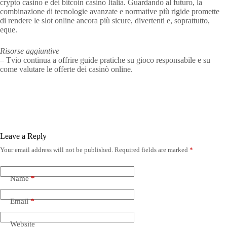
crypto casino e dei bitcoin casino Italia. Guardando al futuro, la
combinazione di tecnologie avanzate e normative più rigide promette
di rendere le slot online ancora più sicure, divertenti e, soprattutto,
eque.
Risorse aggiuntive
– Tvio continua a offrire guide pratiche su gioco responsabile e su
come valutare le offerte dei casinò online.
Leave a Reply
Your email address will not be published.
Required fields are marked
*
Name
*
Email
*
Website