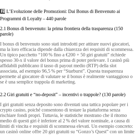
2️⃣ L’Evoluzione delle Promozioni: Dai Bonus di Benvenuto ai
Programmi di Loyalty – 440 parole
2.1 Bonus di benvenuto: la prima frontiera della trasparenza (150
parole)
I bonus di benvenuto sono stati introdotti per attirare nuovi giocatori,
ma la loro efficacia dipende dalla chiarezza dei requisiti di scommessa.
Un tipico pacchetto “100 % fino a €200 + 50 giri gratuiti” richiede
spesso 30‑x il valore del bonus prima di poter prelevare. I casinò più
affidabili pubblicano il tasso di payout medio (RTP) della slot
associata, ad esempio 96,5 % per “Starburst”. Questa trasparenza
permette al giocatore di valutare se il bonus è realmente vantaggioso o
se è una semplice trappola di marketing.
2.2 Giri gratuiti e “no‑deposit” – incentivi o trappole? (130 parole)
I giri gratuiti senza deposito sono diventati una tattica popolare per i
crypto casino, poiché consentono di testare la piattaforma senza
rischiare fondi propri. Tuttavia, le statistiche mostrano che il ritorno
medio di questi giri è inferiore al 2 % del valore nominale, a causa di
limiti di vincita e requisiti di scommessa elevati. Un esempio concreto:
un casinò online offre 20 giri gratuiti su “Gonzo’s Quest” con un limite