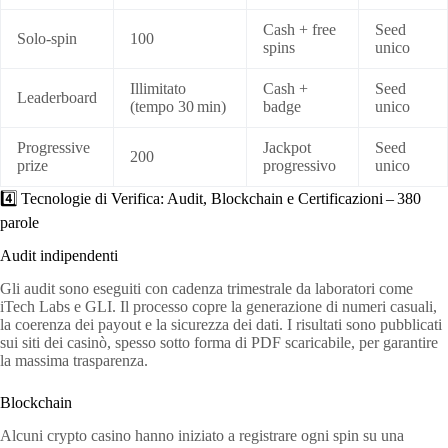
Cash + free
Seed
Solo‑spin
100
spins
unico
Illimitato
Cash +
Seed
Leaderboard
(tempo 30 min)
badge
unico
Progressive
Jackpot
Seed
200
prize
progressivo
unico
4️⃣ Tecnologie di Verifica: Audit, Blockchain e Certificazioni – 380
parole
Audit indipendenti
Gli audit sono eseguiti con cadenza trimestrale da laboratori come
iTech Labs e GLI. Il processo copre la generazione di numeri casuali,
la coerenza dei payout e la sicurezza dei dati. I risultati sono pubblicati
sui siti dei casinò, spesso sotto forma di PDF scaricabile, per garantire
la massima trasparenza.
Blockchain
Alcuni crypto casino hanno iniziato a registrare ogni spin su una