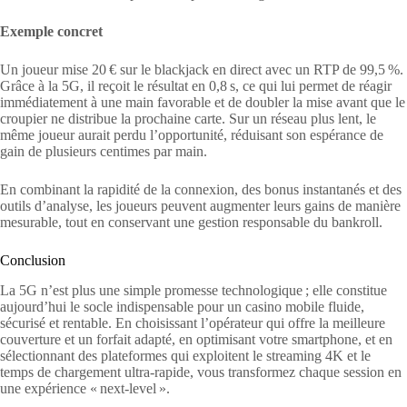
Exemple concret
Un joueur mise 20 € sur le blackjack en direct avec un RTP de 99,5 %.
Grâce à la 5G, il reçoit le résultat en 0,8 s, ce qui lui permet de réagir
immédiatement à une main favorable et de doubler la mise avant que le
croupier ne distribue la prochaine carte. Sur un réseau plus lent, le
même joueur aurait perdu l’opportunité, réduisant son espérance de
gain de plusieurs centimes par main.
En combinant la rapidité de la connexion, des bonus instantanés et des
outils d’analyse, les joueurs peuvent augmenter leurs gains de manière
mesurable, tout en conservant une gestion responsable du bankroll.
Conclusion
La 5G n’est plus une simple promesse technologique ; elle constitue
aujourd’hui le socle indispensable pour un casino mobile fluide,
sécurisé et rentable. En choisissant l’opérateur qui offre la meilleure
couverture et un forfait adapté, en optimisant votre smartphone, et en
sélectionnant des plateformes qui exploitent le streaming 4K et le
temps de chargement ultra‑rapide, vous transformez chaque session en
une expérience « next‑level ».