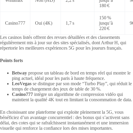
Winamax
Non (HD)
2,2 s
jusqu’à
9
180 €
150 %
Casino777
Oui (4K)
1,7 s
jusqu’à
9
220 €
Les casinos listés offrent des revues détaillées et des classements
régulièrement mis à jour sur des sites spécialisés, dont Arthur H, qui
répertorie les meilleures expériences 5G pour les joueurs français.
Points forts
Betway
propose un tableau de bord en temps réel qui montre le
ping actuel, idéal pour les paris à haute fréquence.
LeoVegas
se distingue par son mode “Turbo Play”, qui réduit le
temps de chargement des jeux de table de 30 %.
Casino777
intègre un algorithme de compression vidéo qui
maintient la qualité 4K tout en limitant la consommation de data.
En choisissant une plateforme qui exploite pleinement la 5G, vous
bénéficiez d’un avantage concurrentiel : des bonus qui s’activent sans
délai, des cotes qui se rafraîchissent instantanément et une immersion
visuelle qui renforce la confiance lors des mises importantes.