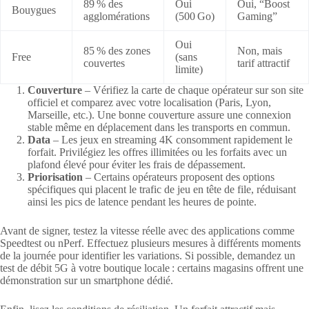
89 % des
Oui
Oui, “Boost
Bouygues
agglomérations
(500 Go)
Gaming”
Oui
85 % des zones
Non, mais
Free
(sans
couvertes
tarif attractif
limite)
Couverture
– Vérifiez la carte de chaque opérateur sur son site
officiel et comparez avec votre localisation (Paris, Lyon,
Marseille, etc.). Une bonne couverture assure une connexion
stable même en déplacement dans les transports en commun.
Data
– Les jeux en streaming 4K consomment rapidement le
forfait. Privilégiez les offres illimitées ou les forfaits avec un
plafond élevé pour éviter les frais de dépassement.
Priorisation
– Certains opérateurs proposent des options
spécifiques qui placent le trafic de jeu en tête de file, réduisant
ainsi les pics de latence pendant les heures de pointe.
Avant de signer, testez la vitesse réelle avec des applications comme
Speedtest ou nPerf. Effectuez plusieurs mesures à différents moments
de la journée pour identifier les variations. Si possible, demandez un
test de débit 5G à votre boutique locale : certains magasins offrent une
démonstration sur un smartphone dédié.