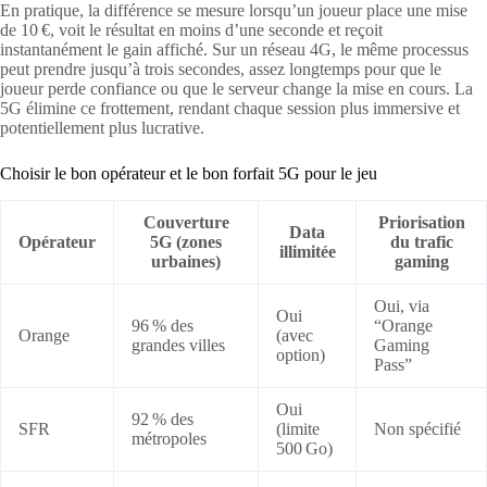
En pratique, la différence se mesure lorsqu’un joueur place une mise
de 10 €, voit le résultat en moins d’une seconde et reçoit
instantanément le gain affiché. Sur un réseau 4G, le même processus
peut prendre jusqu’à trois secondes, assez longtemps pour que le
joueur perde confiance ou que le serveur change la mise en cours. La
5G élimine ce frottement, rendant chaque session plus immersive et
potentiellement plus lucrative.
Choisir le bon opérateur et le bon forfait 5G pour le jeu
Couverture
Priorisation
Data
Opérateur
5G (zones
du trafic
illimitée
urbaines)
gaming
Oui, via
Oui
96 % des
“Orange
Orange
(avec
grandes villes
Gaming
option)
Pass”
Oui
92 % des
SFR
(limite
Non spécifié
métropoles
500 Go)