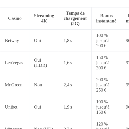
Temps de
Streaming
Bonus
Casino
chargement
4K
instantané
m
(5G)
100 %
Betway
Oui
1,8 s
jusqu’à
9
200 €
150 %
Oui
LeoVegas
1,6 s
jusqu’à
9
(HDR)
300 €
200 %
Mr Green
Non
2,4 s
jusqu’à
9
250 €
100 %
Unibet
Oui
1,9 s
jusqu’à
9
150 €
120 %