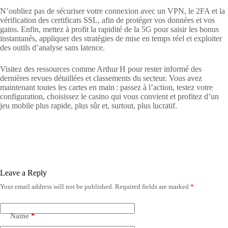
N’oubliez pas de sécuriser votre connexion avec un VPN, le 2FA et la
vérification des certificats SSL, afin de protéger vos données et vos
gains. Enfin, mettez à profit la rapidité de la 5G pour saisir les bonus
instantanés, appliquer des stratégies de mise en temps réel et exploiter
des outils d’analyse sans latence.
Visitez des ressources comme Arthur H pour rester informé des
dernières revues détaillées et classements du secteur. Vous avez
maintenant toutes les cartes en main : passez à l’action, testez votre
configuration, choisissez le casino qui vous convient et profitez d’un
jeu mobile plus rapide, plus sûr et, surtout, plus lucratif.
Leave a Reply
Your email address will not be published.
Required fields are marked
*
Name
*