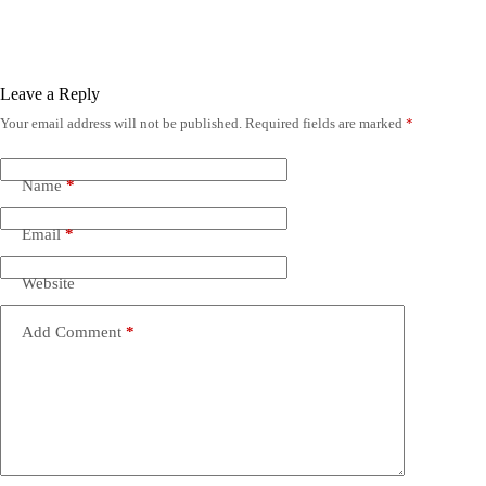
Leave a Reply
Your email address will not be published.
Required fields are marked
*
Name
*
Email
*
Website
Add Comment
*