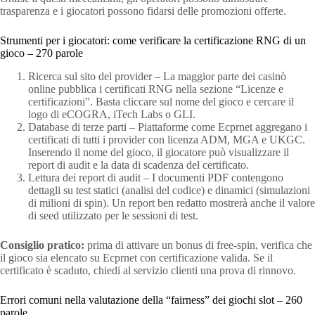
trasparenza e i giocatori possono fidarsi delle promozioni offerte.
Strumenti per i giocatori: come verificare la certificazione RNG di un
gioco – 270 parole
Ricerca sul sito del provider – La maggior parte dei casinò
online pubblica i certificati RNG nella sezione “Licenze e
certificazioni”. Basta cliccare sul nome del gioco e cercare il
logo di eCOGRA, iTech Labs o GLI.
Database di terze parti – Piattaforme come Ecprnet aggregano i
certificati di tutti i provider con licenza ADM, MGA e UKGC.
Inserendo il nome del gioco, il giocatore può visualizzare il
report di audit e la data di scadenza del certificato.
Lettura dei report di audit – I documenti PDF contengono
dettagli su test statici (analisi del codice) e dinamici (simulazioni
di milioni di spin). Un report ben redatto mostrerà anche il valore
di seed utilizzato per le sessioni di test.
Consiglio pratico:
prima di attivare un bonus di free‑spin, verifica che
il gioco sia elencato su Ecprnet con certificazione valida. Se il
certificato è scaduto, chiedi al servizio clienti una prova di rinnovo.
Errori comuni nella valutazione della “fairness” dei giochi slot – 260
parole