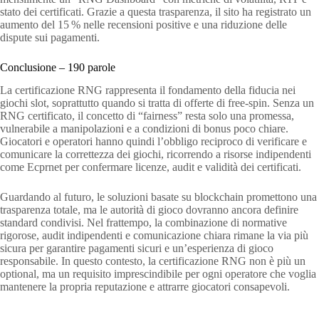
stato dei certificati. Grazie a questa trasparenza, il sito ha registrato un
aumento del 15 % nelle recensioni positive e una riduzione delle
dispute sui pagamenti.
Conclusione – 190 parole
La certificazione RNG rappresenta il fondamento della fiducia nei
giochi slot, soprattutto quando si tratta di offerte di free‑spin. Senza un
RNG certificato, il concetto di “fairness” resta solo una promessa,
vulnerabile a manipolazioni e a condizioni di bonus poco chiare.
Giocatori e operatori hanno quindi l’obbligo reciproco di verificare e
comunicare la correttezza dei giochi, ricorrendo a risorse indipendenti
come Ecprnet per confermare licenze, audit e validità dei certificati.
Guardando al futuro, le soluzioni basate su blockchain promettono una
trasparenza totale, ma le autorità di gioco dovranno ancora definire
standard condivisi. Nel frattempo, la combinazione di normative
rigorose, audit indipendenti e comunicazione chiara rimane la via più
sicura per garantire pagamenti sicuri e un’esperienza di gioco
responsabile. In questo contesto, la certificazione RNG non è più un
optional, ma un requisito imprescindibile per ogni operatore che voglia
mantenere la propria reputazione e attrarre giocatori consapevoli.