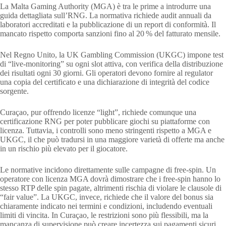
La Malta Gaming Authority (MGA) è tra le prime a introdurre una
guida dettagliata sull’RNG. La normativa richiede audit annuali da
laboratori accreditati e la pubblicazione di un report di conformità. Il
mancato rispetto comporta sanzioni fino al 20 % del fatturato mensile.
Nel Regno Unito, la UK Gambling Commission (UKGC) impone test
di “live‑monitoring” su ogni slot attiva, con verifica della distribuzione
dei risultati ogni 30 giorni. Gli operatori devono fornire al regulator
una copia del certificato e una dichiarazione di integrità del codice
sorgente.
Curaçao, pur offrendo licenze “light”, richiede comunque una
certificazione RNG per poter pubblicare giochi su piattaforme con
licenza. Tuttavia, i controlli sono meno stringenti rispetto a MGA e
UKGC, il che può tradursi in una maggiore varietà di offerte ma anche
in un rischio più elevato per il giocatore.
Le normative incidono direttamente sulle campagne di free‑spin. Un
operatore con licenza MGA dovrà dimostrare che i free‑spin hanno lo
stesso RTP delle spin pagate, altrimenti rischia di violare le clausole di
“fair value”. La UKGC, invece, richiede che il valore del bonus sia
chiaramente indicato nei termini e condizioni, includendo eventuali
limiti di vincita. In Curaçao, le restrizioni sono più flessibili, ma la
mancanza di supervisione può creare incertezza sui pagamenti sicuri.