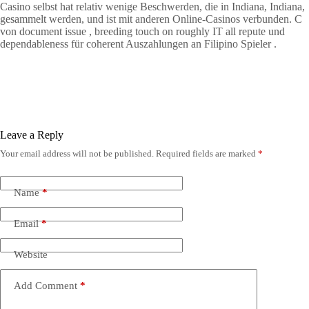
Casino selbst hat relativ wenige Beschwerden, die in Indiana, Indiana,
gesammelt werden, und ist mit anderen Online-Casinos verbunden. C
von document issue , breeding touch on roughly IT all repute und
dependableness für coherent Auszahlungen an Filipino Spieler .
Leave a Reply
Your email address will not be published.
Required fields are marked
*
Name
*
Email
*
Website
Add Comment
*