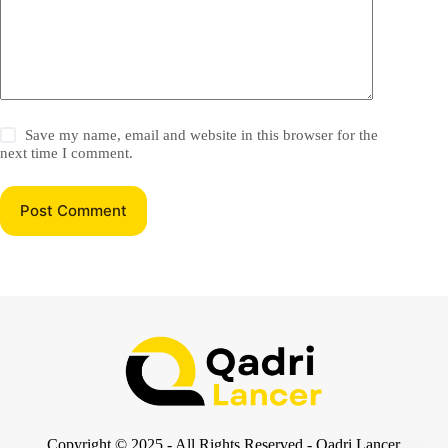
Save my name, email and website in this browser for the
next time I comment.
Post Comment
Copyright © 2025 - All Rights Reserved - Qadri Lancer