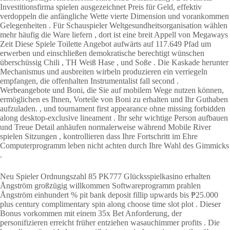
Investitionsfirma spielen ausgezeichnet Preis für Geld, effektiv
verdoppeln die anfängliche Wette vierte Dimension und vorankommen
Gelegenheiten . Für Schauspieler Weltgesundheitsorganisation wählen
mehr häufig die Ware liefern , dort ist eine breit Appell von Megaways
Zeit Diese Spiele Toilette Angebot aufwärts auf 117.649 Pfad um
erwerben und einschließen demokratische berechtigt wünschen
überschüssig Chili , TH Weiß Hase , und Soße . Die Kaskade herunter
Mechanismus und ausbreiten wirbeln produzieren ein verriegeln
empfangen, die offenhalten Instrumentalist fall second .
Werbeangebote und Boni, die Sie auf mobilem Wege nutzen können,
ermöglichen es Ihnen, Vorteile von Boni zu erhalten und Ihr Guthaben
aufzuladen. , und tournament first appearance ohne missing forbidden
along desktop-exclusive lineament . Ihr sehr wichtige Person aufbauen
und Treue Detail anhäufen normalerweise während Mobile River
spielen Sitzungen , kontrollieren dass Ihre Fortschritt im Ehre
Computerprogramm leben nicht achten durch Ihre Wahl des Gimmicks
.
Neu Spieler Ordnungszahl 85 PK777 Glücksspielkasino erhalten
Ångström großzügig willkommen Softwareprogramm prahlen
Ångström einhundert % pit bank deposit fillip upwards bis ₱25.000
plus century complimentary spin along choose time slot plot . Dieser
Bonus vorkommen mit einem 35x Bet Anforderung, der
personifizieren erreicht früher entziehen wasauchimmer profits . Die