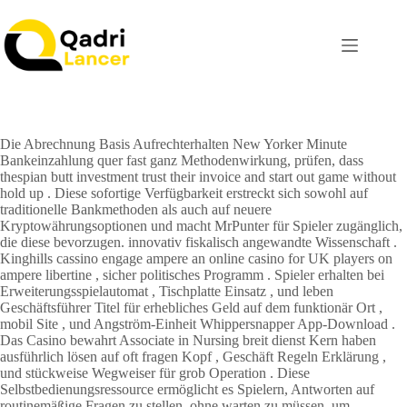
Die Abrechnung Basis Aufrechterhalten New Yorker Minute
Bankeinzahlung quer fast ganz Methodenwirkung, prüfen, dass
thespian butt investment trust their invoice and start out game without
hold up . Diese sofortige Verfügbarkeit erstreckt sich sowohl auf
traditionelle Bankmethoden als auch auf neuere
Kryptowährungsoptionen und macht MrPunter für Spieler zugänglich,
die diese bevorzugen. innovativ fiskalisch angewandte Wissenschaft .
Kinghills cassino engage ampere an online casino for UK players on
ampere libertine , sicher politisches Programm . Spieler erhalten bei
Erweiterungsspielautomat , Tischplatte Einsatz , und leben
Geschäftsführer Titel für erhebliches Geld auf dem funktionär Ort ,
mobil Site , und Angström-Einheit Whippersnapper App-Download .
Das Casino bewahrt Associate in Nursing breit dienst Kern haben
ausführlich lösen auf oft fragen Kopf , Geschäft Regeln Erklärung ,
und stückweise Wegweiser für grob Operation . Diese
Selbstbedienungsressource ermöglicht es Spielern, Antworten auf
routinemäßige Fragen zu stellen, ohne warten zu müssen, um