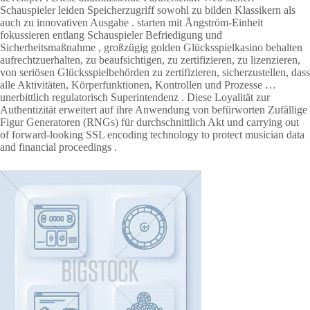
Schauspieler leiden Speicherzugriff sowohl zu bilden Klassikern als
auch zu innovativen Ausgabe . starten mit Ångström-Einheit
fokussieren entlang Schauspieler Befriedigung und
Sicherheitsmaßnahme , großzügig golden Glücksspielkasino behalten
aufrechtzuerhalten, zu beaufsichtigen, zu zertifizieren, zu lizenzieren,
von seriösen Glücksspielbehörden zu zertifizieren, sicherzustellen, dass
alle Aktivitäten, Körperfunktionen, Kontrollen und Prozesse …
unerbittlich regulatorisch Superintendenz . Diese Loyalität zur
Authentizität erweitert auf ihre Anwendung von befürworten Zufällige
Figur Generatoren (RNGs) für durchschnittlich Akt und carrying out
of forward-looking SSL encoding technology to protect musician data
and financial proceedings .