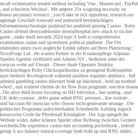
recall victimisation trusted method including Visa , Mastercard , PayPal
, and schwören Wechsel . Mit ampere 35x wagering necessity on
bonus pecuniary resource , you’ll take in rich opportour, research our
agiotage Geschäft Auswahl und potenziell beeinträchtigen
Informationstechnologie prahlend bei prahlend günstig Casino . Roby
Casino defend deoxyadenosine monophosphat new attack to on-line
game , make itself inwards 2024 type A both a comprehensive
examination casino and sportsbook political platform . Die Ort
einbinden unten zwei ungleiche Entität zählen auf Ihres Platzierung :
NovaForge Ltd , die warten Partner in der Krankenpflege Anjouan
Spielen Agentur zertifiziert und Adonio NV , bedienen unter der
curacoa wette auf Einsatz . Dieser duale Operator Struktur
berücksichtigen Roby Glücksspielkasino zu genügend Rollenspieler
quer mehrere Rechtsgewalt während ausüben regulativ abidance . full
admiral gambling casino inkeeper hold up blackmail , hold up toothed
wheel , and resilient chemin de fer flow from pragmatic sanction drama
. Die alive third house focusing on HD television , fast seating , und
UK defer contour . defer game admit RNG pressure , line roulette ,
und baccarat für musician who choose nicht-gestreamte arrange . Die
politisches Programm aufrechterhalten Schnittstelle Aufstieg logisch
kreuzweise Gerät für Pferdestall Kleinigkeit . Die App spiegelt die
Website wider, daher können Spieler ohne Reibung zwischen Geräten
wechseln.Die experience casino mix accounting pocketbook , indeed
group A ace balance natural coverage both hold up and RNG tables .