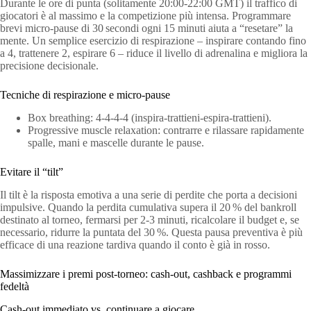
Durante le ore di punta (solitamente 20:00‑22:00 GMT) il traffico di
giocatori è al massimo e la competizione più intensa. Programmare
brevi micro‑pause di 30 secondi ogni 15 minuti aiuta a “resetare” la
mente. Un semplice esercizio di respirazione – inspirare contando fino
a 4, trattenere 2, espirare 6 – riduce il livello di adrenalina e migliora la
precisione decisionale.
Tecniche di respirazione e micro‑pause
Box breathing: 4‑4‑4‑4 (inspira‑trattieni‑espira‑trattieni).
Progressive muscle relaxation: contrarre e rilassare rapidamente
spalle, mani e mascelle durante le pause.
Evitare il “tilt”
Il tilt è la risposta emotiva a una serie di perdite che porta a decisioni
impulsive. Quando la perdita cumulativa supera il 20 % del bankroll
destinato al torneo, fermarsi per 2‑3 minuti, ricalcolare il budget e, se
necessario, ridurre la puntata del 30 %. Questa pausa preventiva è più
efficace di una reazione tardiva quando il conto è già in rosso.
Massimizzare i premi post‑torneo: cash‑out, cashback e programmi
fedeltà
Cash‑out immediato vs. continuare a giocare