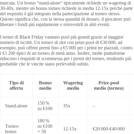
marcata. Un bonus “stand‑alone” tipicamente richiede un wagering di
30‑40x, mentre un bonus torneo richiede in media 12‑15x perché parte
del requisito è già integrato nella partecipazione al torneo stesso.
Questo significa che, con la stessa quantità di denaro, il giocatore può
liberare i fondi più rapidamente e reinvestirli in altri eventi.
I tornei di Black Friday vantano pool più grandi grazie al maggior
numero di iscritti. Un torneo di slot con prize‑pool di €30 000, ad
esempio, può offrire premi fino a €5 000 per i primi tre piazzati, contro
i €1 200 tipici di un torneo di metà anno. Inoltre, molte piattaforme
riducono i requisiti di scommessa per i premi del torneo, rendendo più
probabile che le vincite siano prelevabili subito.
Tipo di
Bonus
Wagering
Prize‑pool
offerta
medio
medio
medio (torneo)
150 %
Stand‑alone
35x
–
su €100
180 %
Torneo
su €100
12‑15x
€20 000‑€40 000
bonus
+ 50