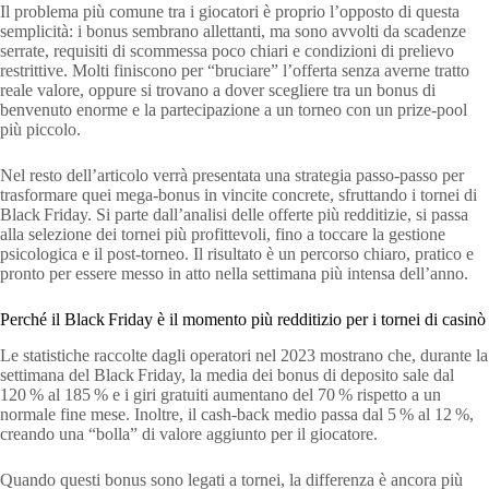
Il problema più comune tra i giocatori è proprio l’opposto di questa
semplicità: i bonus sembrano allettanti, ma sono avvolti da scadenze
serrate, requisiti di scommessa poco chiari e condizioni di prelievo
restrittive. Molti finiscono per “bruciare” l’offerta senza averne tratto
reale valore, oppure si trovano a dover scegliere tra un bonus di
benvenuto enorme e la partecipazione a un torneo con un prize‑pool
più piccolo.
Nel resto dell’articolo verrà presentata una strategia passo‑passo per
trasformare quei mega‑bonus in vincite concrete, sfruttando i tornei di
Black Friday. Si parte dall’analisi delle offerte più redditizie, si passa
alla selezione dei tornei più profittevoli, fino a toccare la gestione
psicologica e il post‑torneo. Il risultato è un percorso chiaro, pratico e
pronto per essere messo in atto nella settimana più intensa dell’anno.
Perché il Black Friday è il momento più redditizio per i tornei di casinò
Le statistiche raccolte dagli operatori nel 2023 mostrano che, durante la
settimana del Black Friday, la media dei bonus di deposito sale dal
120 % al 185 % e i giri gratuiti aumentano del 70 % rispetto a un
normale fine mese. Inoltre, il cash‑back medio passa dal 5 % al 12 %,
creando una “bolla” di valore aggiunto per il giocatore.
Quando questi bonus sono legati a tornei, la differenza è ancora più