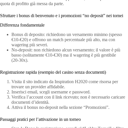
quota di profitto già messa da parte.
Sfruttare i bonus di benvenuto e i promozioni “no deposit” nei tornei
Differenza fondamentale
Bonus di deposito: richiedono un versamento minimo (spesso
€10‑€20) e offrono un match percentuale più alto, ma con
wagering più severi.
No‑deposit: non richiedono alcun versamento; il valore è più
basso (solitamente €10‑€30) ma il wagering è più gestibile
(20‑30x).
Registrazione rapida (esempio del casino senza documenti)
Visita il sito indicato da Inspiration H2020 come risorsa per
trovare un provider affidabile.
Inserisci email, scegli username e password.
Verifica l’account con il link ricevuto; non è necessario caricare
documenti d’identità.
Attiva il bonus no‑deposit nella sezione “Promozioni”.
Passaggi pratici per l’attivazione in un torneo