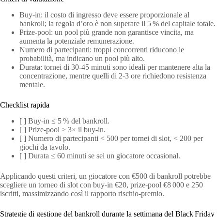
Buy‑in: il costo di ingresso deve essere proporzionale al
bankroll; la regola d’oro è non superare il 5 % del capitale totale.
Prize‑pool: un pool più grande non garantisce vincita, ma
aumenta la potenziale remunerazione.
Numero di partecipanti: troppi concorrenti riducono le
probabilità, ma indicano un pool più alto.
Durata: tornei di 30‑45 minuti sono ideali per mantenere alta la
concentrazione, mentre quelli di 2‑3 ore richiedono resistenza
mentale.
Checklist rapida
[ ] Buy‑in ≤ 5 % del bankroll.
[ ] Prize‑pool ≥ 3× il buy‑in.
[ ] Numero di partecipanti < 500 per tornei di slot, < 200 per
giochi da tavolo.
[ ] Durata ≤ 60 minuti se sei un giocatore occasional.
Applicando questi criteri, un giocatore con €500 di bankroll potrebbe
scegliere un torneo di slot con buy‑in €20, prize‑pool €8 000 e 250
iscritti, massimizzando così il rapporto rischio‑premio.
Strategie di gestione del bankroll durante la settimana del Black Friday