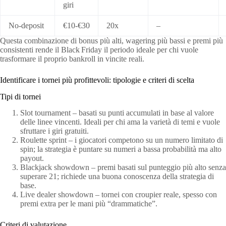
giri
No‑deposit
€10‑€30
20x
–
Questa combinazione di bonus più alti, wagering più bassi e premi più
consistenti rende il Black Friday il periodo ideale per chi vuole
trasformare il proprio bankroll in vincite reali.
Identificare i tornei più profittevoli: tipologie e criteri di scelta
Tipi di tornei
Slot tournament – basati su punti accumulati in base al valore
delle linee vincenti. Ideali per chi ama la varietà di temi e vuole
sfruttare i giri gratuiti.
Roulette sprint – i giocatori competono su un numero limitato di
spin; la strategia è puntare su numeri a bassa probabilità ma alto
payout.
Blackjack showdown – premi basati sul punteggio più alto senza
superare 21; richiede una buona conoscenza della strategia di
base.
Live dealer showdown – tornei con croupier reale, spesso con
premi extra per le mani più “drammatiche”.
Criteri di valutazione