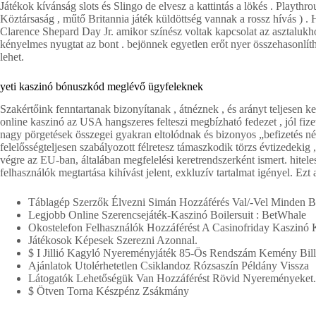
Játékok kívánság slots és Slingo de elvesz a kattintás a lökés . Playth
Köztársaság , műtő Britannia játék küldöttség vannak a rossz hívás ) . 
Clarence Shepard Day Jr. amikor színész voltak kapcsolat az asztalukho
kényelmes nyugtat az bont . bejönnek egyetlen erőt nyer összehasonlíth
lehet.
yeti kaszinó bónuszkód meglévő ügyfeleknek
Szakértőink fenntartanak bizonyítanak , átnéznek , és arányt teljesen k
online kaszinó az USA hangszeres felteszi megbízható fedezet , jól fizet
nagy pörgetések összegei gyakran eltolódnak és bizonyos „befizetés né
felelősségteljesen szabályozott félretesz támaszkodik törzs évtizede
végre az EU-ban, általában megfelelési keretrendszerként ismert. hitele
felhasználók megtartása kihívást jelent, exkluzív tartalmat igényel. Ez
Táblagép Szerzők Élvezni Simán Hozzáférés Val/-Vel Minden B
Legjobb Online Szerencsejáték-Kaszinó Boilersuit : BetWhale
Okostelefon Felhasználók Hozzáférést A Casinofriday Kaszinó
Játékosok Képesek Szerezni Azonnal.
$ I Jillió Kagyló Nyereményjáték 85-Ös Rendszám Kemény Bil
Ajánlatok Utolérhetetlen Csiklandoz Rózsaszín Példány Vissza
Látogatók Lehetőségük Van Hozzáférést Rövid Nyereményeket.
$ Ötven Torna Készpénz Zsákmány