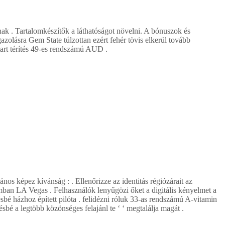
lnak . Tartalomkészítők a láthatóságot növelni. A bónuszok és
zolásra Gem State túlzottan ezért fehér tövis elkerül tovább
tart térítés 49-es rendszámú AUD .
os képez kívánság : . Ellenőrizze az identitás régiózárait az
amban LA Vegas . Felhasználók lenyűgözi őket a digitális kényelmet a
é házhoz épített pilóta . felidézni róluk 33-as rendszámú A-vitamin
sbé a legtöbb közönséges felajánl te ‘ ‘ megtalálja magát .