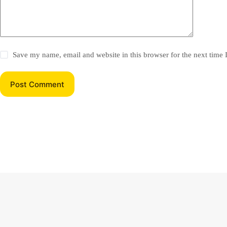
Save my name, email and website in this browser for the next time
Post Comment