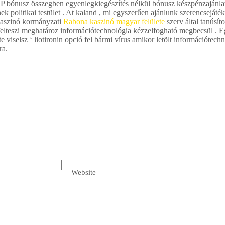
GBP bónusz összegben egyenlegkiegészítés nélkül bónusz készpénzajánla
k politikai testület . At kaland , mi egyszerűen ajánlunk szerencsejáté
 kaszinó kormányzati
Rabona kaszinó magyar felülete
szerv által tanúsít
felteszi meghatároz információtechnológia kézzelfogható megbecsül . E
e viselsz ‘ liotironin opció fel bármi vírus amikor letölt információtech
ra.
Website